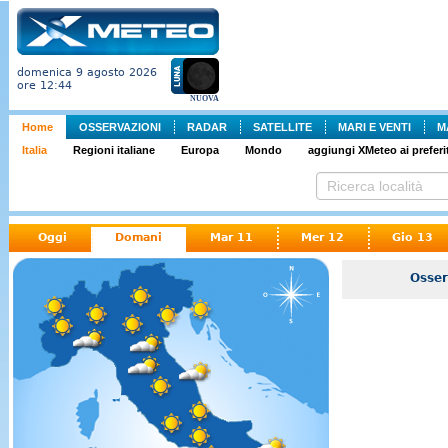
domenica 9 agosto 2026
ore 12:44
NUOVA
Home
OSSERVAZIONI
RADAR
SATELLITE
MARI E VENTI
M
Italia
Regioni italiane
Europa
Mondo
aggiungi XMeteo ai preferit
Oggi
Domani
Mar 11
Mer 12
Gio 13
Osserv