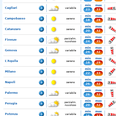
min
max
Cagliari
variabile
23
33
min
max
Campobasso
sereno
18
28
min
max
Catanzaro
sereno
20
32
min
max
parzialm.
Firenze
24
35
nuvoloso
min
max
Genova
variabile
24
32
min
max
L'Aquila
sereno
18
29
min
max
Milano
sereno
22
33
min
max
Napoli
sereno
26
32
min
max
Palermo
variabile
26
32
min
max
parzialm.
Perugia
20
32
nuvoloso
min
max
Potenza
variabile
16
27