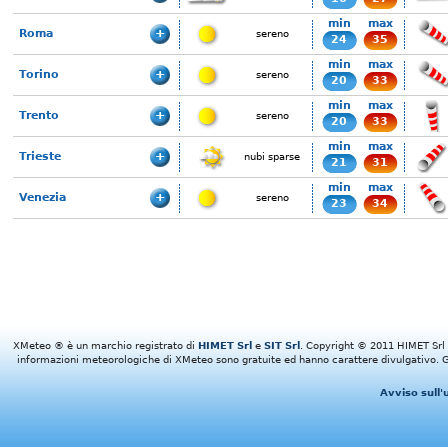
min
max
Roma
sereno
24
35
min
max
Torino
sereno
20
33
min
max
Trento
sereno
20
33
min
max
Trieste
nubi sparse
21
31
min
max
Venezia
sereno
23
34
XMeteo ® è un marchio registrato di
HIMET Srl
e
SIT Srl
. Copyright © 2011 HIMET Srl e 
informazioni meteorologiche di XMeteo sono gratuite ed hanno carattere divulgativo. Gl
Avviso sull'