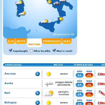
Domani (ore 6-12)
0-24
NOTTE
POMERIGGIO
SERA
MATTINA
Capoluoghi
Altre località
Mari e venti
CAPOLUOGO
METEO
TEMPERATURE
VE
min
max
Ancona
sereno
22
29
min
max
pioggia debole
Aosta
19
29
persistente
min
max
parzialm.
Bari
24
31
nuvoloso
min
max
Bologna
sereno
23
34