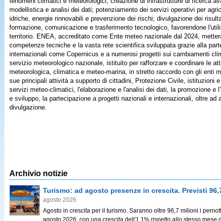
fenomeni climatici e meteorologici; creazione di infrastrutture di ricerca 
modellistica e analisi dei dati; potenziamento dei servizi operativi per agric
idriche, energie rinnovabili e prevenzione dei rischi; divulgazione dei risultat
formazione, comunicazione e trasferimento tecnologico, favorendone l'utili
territorio. ENEA, accreditato come Ente meteo nazionale dal 2024, metterà
competenze tecniche e la vasta rete scientifica sviluppata grazie alla part
internazionali come Copernicus e a numerosi progetti sui cambiamenti clima
servizio meteorologico nazionale, istituito per rafforzare e coordinare le at
meteorologica, climatica e meteo-marina, in stretto raccordo con gli enti me
sue principali attività a supporto di cittadini, Protezione Civile, istituzioni 
servizi meteo-climatici, l'elaborazione e l'analisi dei dati, la promozione e 
e sviluppo, la partecipazione a progetti nazionali e internazionali, oltre ad 
divulgazione.
Archivio notizie
Turismo: ad agosto presenze in crescita. Previsti 96,
agosto 2026
Agosto in crescita per il turismo. Saranno oltre 96,7 milioni i pernott
agosto 2026, con una crescita dell'1,1% rispetto allo stesso mese