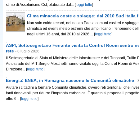
stime di Assoturismo Cst, elaborate dal...
[
leggi tutto
]
Clima minaccia coste e spiagge: dal 2010 Sud Italia f
Non solo caldo record, nel nostro Paese comuni costieri e spiagge
climatica ed eventi meteo estremi che amplificano il fenomeno dell
negli ultimi 16 anni, dal 2010 al 2026,...
[
leggi tutto
]
ASPI, Sottosegretario Ferrante visita la Control Room centro 
rete
- 8 luglio 2026
Il Sottosegretario di Stato al Ministero delle Infrastrutture e dei Trasporti, Tullio
Autostrade del MIT Sergio Moschetti hanno visitato oggi la Control Room di Autos
Direzione...
[
leggi tutto
]
Energia: ENEA, in Romagna nascono le Comunità climatiche
- 
Aiutare i cittadini a formare Comunità climatiche, ovvero reti territoriali che inv
fonti rinnovabili per ridurre l’impronta carbonica. È quanto si propone il proge
oltre 6...
[
leggi tutto
]