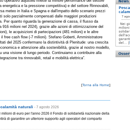
tato operativo adjusted riflette la minore performance del settore
News
enza energetica e la pressione competitiva) e del settore Rinnovabili,
Pesca
orsa meteo in Italia e Spagna e dall'impatto dello scenario prezzi
calam
ati solo parzialmente compensati dalle maggiori produzioni
7 ago
va. Per quanto riguarda la generazione di cassa, il flusso da
Nei gi
da 916 milioni nel 2024), grazie alle azioni di ottimizzazione del
milioni
oni), le acquisizioni di partecipazioni (481 milioni) e le altre
solida
dell'ac
l free cash flow (-7 milioni). Stefano Goberti, Amministratore
garanti
ltati del 2025 confermano la distintività di Plenitude: una crescita
del... [
onomica e attenzione alla sostenibilità, grazie al nostro modello,
u una visione di lungo periodo. Continuiamo a contribuire alla
Osserv
grazione tra rinnovabili, retail e mobilità elettrica”.
[
Torna alla Home
]
calamità naturali
- 7 agosto 2026
 3 milioni di euro per l'anno 2026 il Fondo di solidarietà nazionale della
tirà di garantire un ulteriore supporto agli operatori del comparto