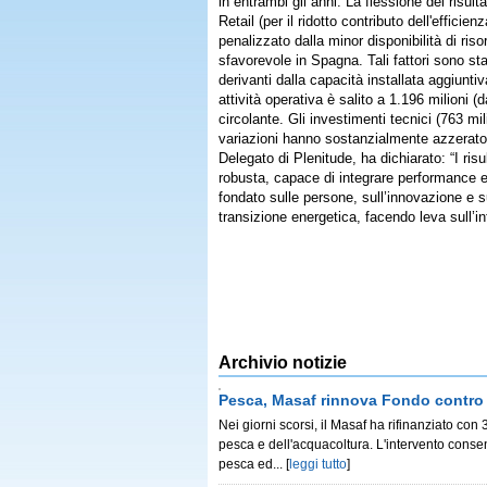
in entrambi gli anni. La flessione del risul
Retail (per il ridotto contributo dell'effici
penalizzato dalla minor disponibilità di ris
sfavorevole in Spagna. Tali fattori sono st
derivanti dalla capacità installata aggiunti
attività operativa è salito a 1.196 milioni (
circolante. Gli investimenti tecnici (763 mili
variazioni hanno sostanzialmente azzerato i
Delegato di Plenitude, ha dichiarato: “I risu
robusta, capace di integrare performance ec
fondato sulle persone, sull’innovazione e s
transizione energetica, facendo leva sull’inte
Archivio notizie
Pesca, Masaf rinnova Fondo contro 
Nei giorni scorsi, il Masaf ha rifinanziato con
pesca e dell'acquacoltura. L'intervento consen
pesca ed...
[
leggi tutto
]