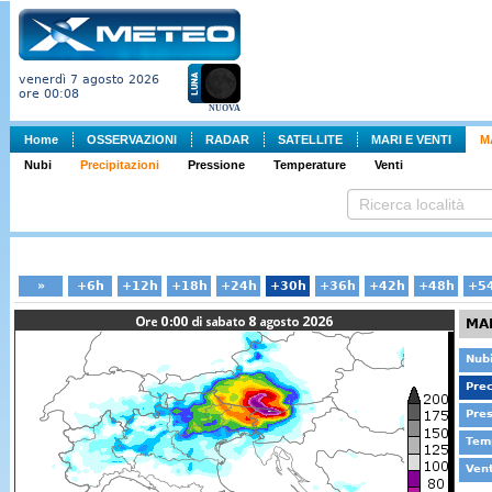
venerdì 7 agosto 2026
ore 00:08
NUOVA
Home
OSSERVAZIONI
RADAR
SATELLITE
MARI E VENTI
M
Nubi
Precipitazioni
Pressione
Temperature
Venti
»
+6h
+12h
+18h
+24h
+30h
+36h
+42h
+48h
+5
MA
Nub
Prec
Pre
Tem
Vent