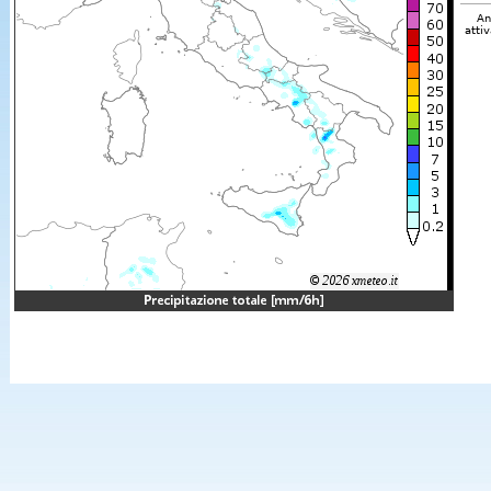
An
attiv