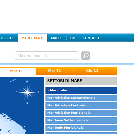
ATELLITE
MARI E VENTI
MAPPE
UV
CONTATTI
Mer 12
Gio 13
Mar 11
SETTORI DI MARE
» Mari Italia
Mar Adriatico Settentrionale
Mar Adriatico Centrale
Mar Adriatico Meridionale
Mar Ionio Settentrionale
Mar Ionio Meridionale