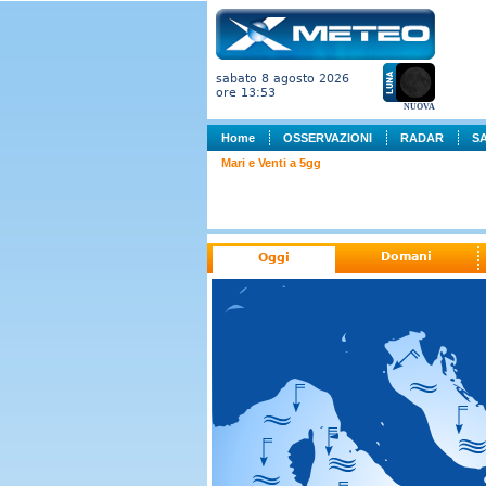
sabato 8 agosto 2026
ore 13:53
NUOVA
Home
OSSERVAZIONI
RADAR
S
Mari e Venti a 5gg
Domani
Oggi