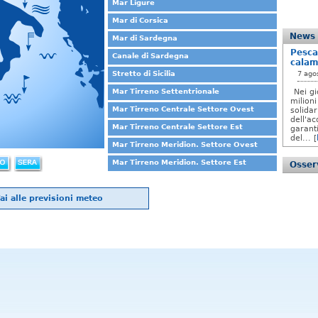
Mar Ligure
Mar di Corsica
News
Mar di Sardegna
Pesca
Canale di Sardegna
calam
Stretto di Sicilia
7 ago
Mar Tirreno Settentrionale
Nei gi
milioni
Mar Tirreno Centrale Settore Ovest
solida
dell'ac
Mar Tirreno Centrale Settore Est
garanti
del... [
Mar Tirreno Meridion. Settore Ovest
Mar Tirreno Meridion. Settore Est
Osserv
ai alle previsioni meteo