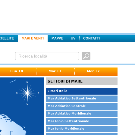
ATELLITE
MARI E VENTI
MAPPE
UV
CONTATTI
Lun 10
Mar 11
Mer 12
SETTORI DI MARE
» Mari Italia
Mar Adriatico Settentrionale
Mar Adriatico Centrale
Mar Adriatico Meridionale
Mar Ionio Settentrionale
Mar Ionio Meridionale