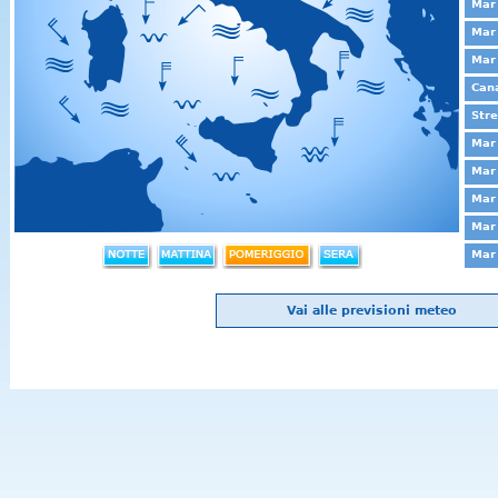
Mar 
Mar 
Mar
Cana
Stre
Mar 
Mar 
Mar 
Mar 
Mar 
Vai alle previsioni meteo