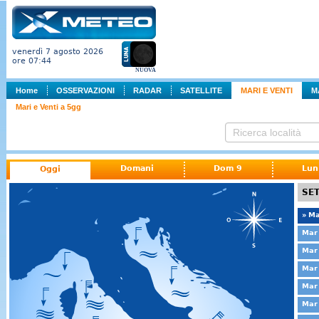
venerdì 7 agosto 2026
ore 07:44
NUOVA
Home
OSSERVAZIONI
RADAR
SATELLITE
MARI E VENTI
M
Mari e Venti a 5gg
Domani
Dom 9
Lun
Oggi
SET
» Ma
Mar 
Mar 
Mar 
Mar 
Mar 