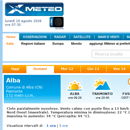
lunedì 10 agosto 2026
ore 07:35
NUOVA
Home
OSSERVAZIONI
RADAR
SATELLITE
MARI E VENTI
M
Italia
Regioni italiane
Europa
Mondo
aggiungi XMeteo ai preferit
Oggi
Domani
Mer 12
Gio 13
Ven 14
Alba
Comune di Alba (CN)
Piemonte
ALBA
TRAMONTO
FUS
172 metri s.l.m.
ore 06:26
ore 20:40
CEST 
Cielo parzialmente nuvoloso. Vento calmo con punte fino a 13 km/h 
Nord Ovest (maestrale). Temperatura minima in diminuzione: 22 °C (
massima in aumento: 34 °C (percepita: 44 °C).
Visualizza intervalli di:
1 ora
|
3 ore