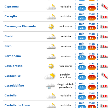
min
max
Caprauna
variabile
17
25
min
max
Caraglio
variabile
20
30
min
max
Caramagna Piemonte
nubi sparse
21
33
min
max
Cardè
variabile
22
32
min
max
Carrù
variabile
21
32
min
max
Cartignano
variabile
20
29
min
max
Casalgrasso
nubi sparse
21
33
min
max
parzialm.
Castagnito
21
33
nuvoloso
min
max
pioggia debole
Casteldelfino
16
25
persistente
min
max
Castellar
variabile
21
31
min
max
Castelletto Stura
variabile
21
31