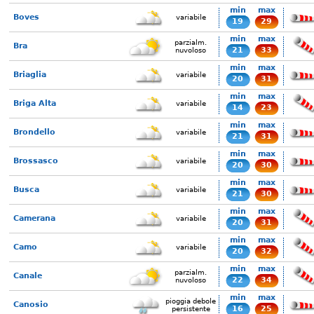
min
max
Boves
variabile
19
29
min
max
parzialm.
Bra
21
33
nuvoloso
min
max
Briaglia
variabile
20
31
min
max
Briga Alta
variabile
14
23
min
max
Brondello
variabile
21
31
min
max
Brossasco
variabile
20
30
min
max
Busca
variabile
21
30
min
max
Camerana
variabile
20
31
min
max
Camo
variabile
20
32
min
max
parzialm.
Canale
22
34
nuvoloso
min
max
pioggia debole
Canosio
16
25
persistente