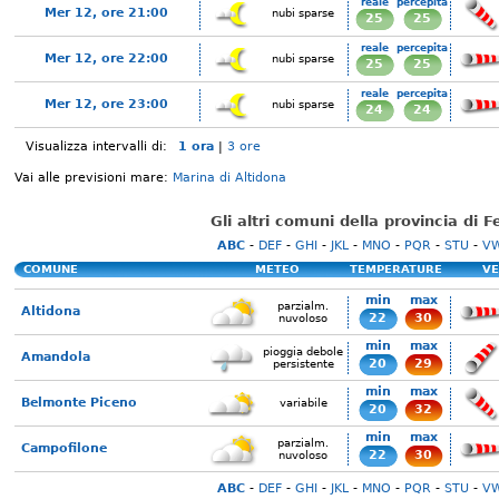
reale
percepita
Mer 12, ore 21:00
nubi sparse
25
25
reale
percepita
Mer 12, ore 22:00
nubi sparse
25
25
reale
percepita
Mer 12, ore 23:00
nubi sparse
24
24
Visualizza intervalli di:
1 ora
|
3 ore
Vai alle previsioni mare:
Marina di Altidona
Gli altri comuni della provincia di 
ABC
-
DEF
-
GHI
-
JKL
-
MNO
-
PQR
-
STU
-
V
COMUNE
METEO
TEMPERATURE
VE
min
max
parzialm.
Altidona
22
30
nuvoloso
min
max
pioggia debole
Amandola
20
29
persistente
min
max
Belmonte Piceno
variabile
20
32
min
max
parzialm.
Campofilone
22
30
nuvoloso
ABC
-
DEF
-
GHI
-
JKL
-
MNO
-
PQR
-
STU
-
V