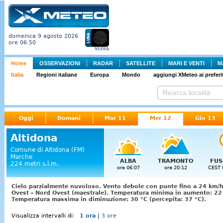
domenica 9 agosto 2026
ore 06:50
NUOVA
Home
OSSERVAZIONI
RADAR
SATELLITE
MARI E VENTI
M
Italia
Regioni italiane
Europa
Mondo
aggiungi XMeteo ai preferit
Oggi
Domani
Mar 11
Mer 12
Gio 13
Altidona
Comune di Altidona (FM)
Marche
ALBA
TRAMONTO
FUS
224 metri s.l.m.
ore 06:07
ore 20:12
CEST 
Cielo parzialmente nuvoloso. Vento debole con punte fino a 24 km/h
Ovest - Nord Ovest (maestrale). Temperatura minima in aumento: 22 
Temperatura massima in diminuzione: 30 °C (percepita: 37 °C).
Visualizza intervalli di:
1 ora
|
3 ore