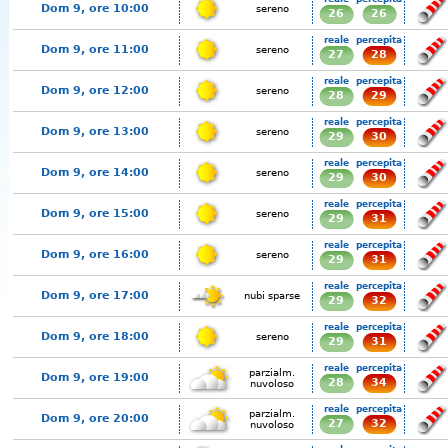
Dom 9, ore 10:00
sereno
26
26
reale
percepita
Dom 9, ore 11:00
sereno
27
28
reale
percepita
Dom 9, ore 12:00
sereno
28
29
reale
percepita
Dom 9, ore 13:00
sereno
29
30
reale
percepita
Dom 9, ore 14:00
sereno
29
30
reale
percepita
Dom 9, ore 15:00
sereno
29
31
reale
percepita
Dom 9, ore 16:00
sereno
29
31
reale
percepita
Dom 9, ore 17:00
nubi sparse
29
32
reale
percepita
Dom 9, ore 18:00
sereno
29
31
reale
percepita
parzialm.
Dom 9, ore 19:00
28
34
nuvoloso
reale
percepita
parzialm.
Dom 9, ore 20:00
27
32
nuvoloso