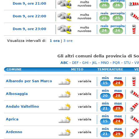
reale
percepita
molto
Dom 9, ore 21:00
26
26
nuvoloso
reale
percepita
molto
Dom 9, ore 22:00
25
25
nuvoloso
reale
percepita
molto
Dom 9, ore 23:00
24
24
nuvoloso
Visualizza intervalli di:
1 ora
|
3 ore
Gli altri comuni della provincia di S
ABC
-
DEF
-
GHI
-
JKL
-
MNO
-
PQR
-
STU
-
V
COMUNE
METEO
TEMPERATURE
VE
min
max
Albaredo per San Marco
variabile
15
24
min
max
Albosaggia
variabile
20
28
min
max
Andalo Valtellino
variabile
21
29
min
max
Aprica
variabile
15
24
min
max
Ardenno
variabile
21
29