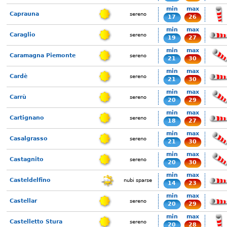
min
max
Caprauna
sereno
17
26
min
max
Caraglio
sereno
19
27
min
max
Caramagna Piemonte
sereno
21
30
min
max
Cardè
sereno
21
30
min
max
Carrù
sereno
20
29
min
max
Cartignano
sereno
18
27
min
max
Casalgrasso
sereno
21
30
min
max
Castagnito
sereno
20
30
min
max
Casteldelfino
nubi sparse
14
23
min
max
Castellar
sereno
20
29
min
max
Castelletto Stura
sereno
20
28