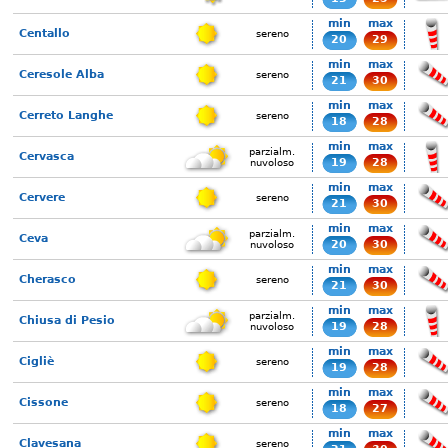
min
max
Centallo
sereno
20
29
min
max
Ceresole Alba
sereno
21
30
min
max
Cerreto Langhe
sereno
18
28
min
max
parzialm.
Cervasca
19
28
nuvoloso
min
max
Cervere
sereno
21
30
min
max
parzialm.
Ceva
20
30
nuvoloso
min
max
Cherasco
sereno
21
30
min
max
parzialm.
Chiusa di Pesio
19
28
nuvoloso
min
max
Cigliè
sereno
19
28
min
max
Cissone
sereno
18
27
min
max
Clavesana
sereno