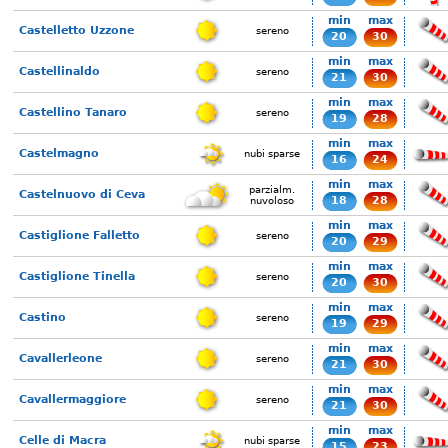
min
max
Castelletto Uzzone
sereno
20
30
min
max
Castellinaldo
sereno
21
30
min
max
Castellino Tanaro
sereno
19
28
min
max
Castelmagno
nubi sparse
16
24
min
max
parzialm.
Castelnuovo di Ceva
18
28
nuvoloso
min
max
Castiglione Falletto
sereno
20
29
min
max
Castiglione Tinella
sereno
20
30
min
max
Castino
sereno
19
29
min
max
Cavallerleone
sereno
21
30
min
max
Cavallermaggiore
sereno
21
30
min
max
Celle di Macra
nubi sparse
15
23