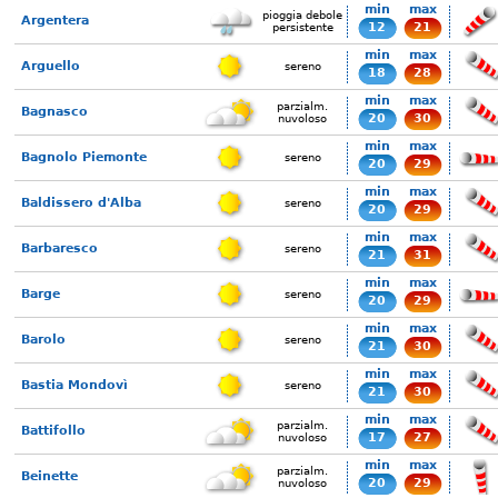
min
max
pioggia debole
Argentera
12
21
persistente
min
max
Arguello
sereno
18
28
min
max
parzialm.
Bagnasco
20
30
nuvoloso
min
max
Bagnolo Piemonte
sereno
20
29
min
max
Baldissero d'Alba
sereno
20
29
min
max
Barbaresco
sereno
21
31
min
max
Barge
sereno
20
29
min
max
Barolo
sereno
21
30
min
max
Bastia Mondovì
sereno
21
30
min
max
parzialm.
Battifollo
17
27
nuvoloso
min
max
parzialm.
Beinette
20
29
nuvoloso