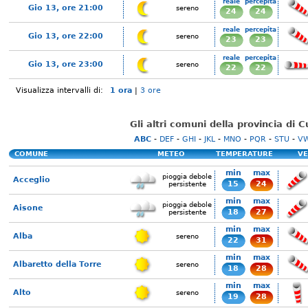
reale
percepita
Gio 13, ore 21:00
sereno
24
24
reale
percepita
Gio 13, ore 22:00
sereno
23
23
reale
percepita
Gio 13, ore 23:00
sereno
22
22
Visualizza intervalli di:
1 ora
|
3 ore
Gli altri comuni della provincia di 
ABC
-
DEF
-
GHI
-
JKL
-
MNO
-
PQR
-
STU
-
V
COMUNE
METEO
TEMPERATURE
VE
min
max
pioggia debole
Acceglio
15
24
persistente
min
max
pioggia debole
Aisone
18
27
persistente
min
max
Alba
sereno
22
31
min
max
Albaretto della Torre
sereno
18
28
min
max
Alto
sereno
19
28