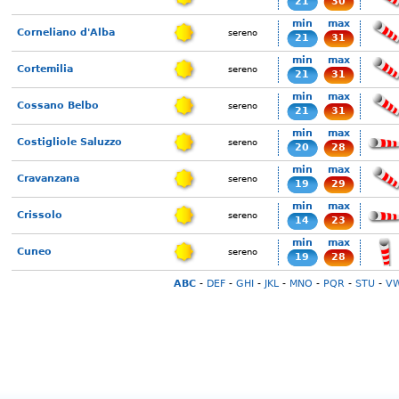
21
30
min
max
Corneliano d'Alba
sereno
21
31
min
max
Cortemilia
sereno
21
31
min
max
Cossano Belbo
sereno
21
31
min
max
Costigliole Saluzzo
sereno
20
28
min
max
Cravanzana
sereno
19
29
min
max
Crissolo
sereno
14
23
min
max
Cuneo
sereno
19
28
ABC
-
DEF
-
GHI
-
JKL
-
MNO
-
PQR
-
STU
-
V