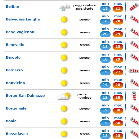
min
max
pioggia debole
Bellino
13
21
persistente
min
max
Belvedere Langhe
sereno
18
28
min
max
Bene Vagienna
sereno
20
29
min
max
Benevello
sereno
18
28
min
max
Bergolo
sereno
18
29
min
max
Bernezzo
sereno
19
27
min
max
Bonvicino
sereno
19
28
min
max
parzialm.
Borgo San Dalmazzo
19
28
nuvoloso
min
max
Borgomale
sereno
19
30
min
max
Bosia
sereno
19
30
min
max
Bossolasco
sereno
18
28