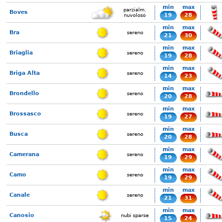
min
max
parzialm.
Boves
19
28
nuvoloso
min
max
Bra
sereno
21
30
min
max
Briaglia
sereno
19
28
min
max
Briga Alta
sereno
14
23
min
max
Brondello
sereno
20
28
min
max
Brossasco
sereno
19
27
min
max
Busca
sereno
20
28
min
max
Camerana
sereno
19
29
min
max
Camo
sereno
19
29
min
max
Canale
sereno
21
31
min
max
Canosio
nubi sparse
15
24