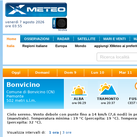
venerdì 7 agosto 2026
ore 03:55
NUOVA
Home
OSSERVAZIONI
RADAR
SATELLITE
MARI E VENTI
M
Italia
Regioni italiane
Europa
Mondo
aggiungi XMeteo ai preferit
Oggi
Domani
Dom 9
Lun 10
Mar 11
Bonvicino
Comune di Bonvicino (CN)
Piemonte
ALBA
TRAMONTO
FUS
502 metri s.l.m.
ore 06:29
ore 20:37
CEST 
Cielo sereno. Vento debole con punte fino a 14 km/h (7,6 nodi) in p
(maestrale). Temperatura minima : 19 °C (percepita: 19 °C). Temper
(percepita: 32 °C).
Visualizza intervalli di:
1 ora
|
3 ore