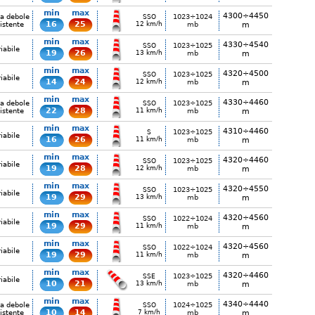
min
max
4300÷4450
ia debole
1023÷1024
SSO
16
25
istente
12 km/h
mb
m
min
max
4330÷4540
1023÷1025
SSO
iabile
19
26
13 km/h
mb
m
min
max
4320÷4500
1023÷1025
SSO
iabile
14
24
12 km/h
mb
m
min
max
4330÷4460
ia debole
1023÷1025
SSO
22
28
istente
11 km/h
mb
m
min
max
4310÷4460
1023÷1025
S
iabile
16
26
11 km/h
mb
m
min
max
4320÷4460
1023÷1025
SSO
iabile
19
28
12 km/h
mb
m
min
max
4320÷4550
1023÷1025
SSO
iabile
19
29
13 km/h
mb
m
min
max
4320÷4560
1022÷1024
SSO
iabile
19
29
11 km/h
mb
m
min
max
4320÷4560
1022÷1024
SSO
iabile
19
29
11 km/h
mb
m
min
max
4320÷4460
1023÷1025
SSE
iabile
10
21
13 km/h
mb
m
min
max
4340÷4440
ia debole
1024÷1025
SSO
10
14
istente
7 km/h
mb
m