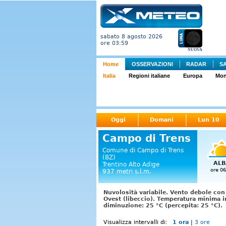
sabato 8 agosto 2026
ore 03:59
NUOVA
Home
OSSERVAZIONI
RADAR
S
Italia
Regioni italiane
Europa
Mo
Oggi
Domani
Lun 10
Campo di Trens
Comune di Campo di Trens
(BZ)
ALB
Trentino Alto Adige
ore 06
937 metri s.l.m.
Nuvolosità variabile. Vento debole con
Ovest (libeccio). Temperatura minima 
diminuzione: 25 °C (percepita: 25 °C).
Visualizza intervalli di:
1 ora
|
3 ore