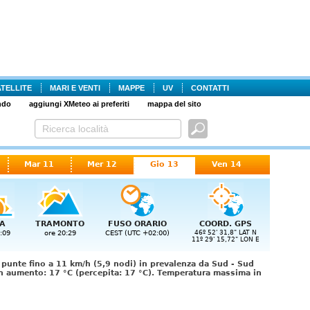
ATELLITE
MARI E VENTI
MAPPE
UV
CONTATTI
ndo
aggiungi XMeteo ai preferiti
mappa del sito
Mar 11
Mer 12
Gio 13
Ven 14
A
TRAMONTO
FUSO ORARIO
COORD. GPS
:09
ore 20:29
CEST (UTC +02:00)
46º 52' 31,8" LAT N
11º 29' 15,72" LON E
 punte fino a 11 km/h (5,9 nodi) in prevalenza da Sud - Sud
in aumento: 17 °C (percepita: 17 °C). Temperatura massima in