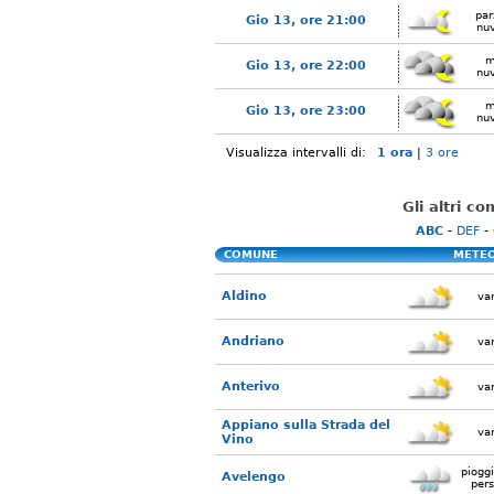
par
Gio 13, ore 21:00
nu
m
Gio 13, ore 22:00
nu
m
Gio 13, ore 23:00
nu
Visualizza intervalli di:
1 ora
|
3 ore
Gli altri c
ABC
-
DEF
-
COMUNE
METE
Aldino
var
Andriano
var
Anterivo
var
Appiano sulla Strada del
var
Vino
piogg
Avelengo
pers