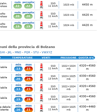
reale
percepita
zialm.
SSO
4450 m
1023 mb
22
22
voloso
11 km/h
reale
percepita
olto
SSO
4420 m
1023 mb
20
20
voloso
11 km/h
reale
percepita
olto
SSO
4420 m
1024 mb
19
19
voloso
11 km/h
omuni della provincia di Bolzano
GHI
-
JKL
-
MNO
-
PQR
-
STU
-
VWXYZ
O
TEMPERATURE
VENTI
PRESSIONE
QUOTA 0°C
min
max
4320÷4560
1022÷1024
SSO
iabile
13
23
11 km/h
mb
m
min
max
4330÷4560
1023÷1025
SSO
iabile
20
29
13 km/h
mb
m
min
max
4320÷4560
1022÷1024
SSO
iabile
13
23
11 km/h
mb
m
min
max
4330÷4560
1023÷1025
SSO
iabile
19
28
13 km/h
mb
m
min
max
4330÷4460
ia debole
1023÷1025
SSO
16
21
istente
11 km/h
mb
m