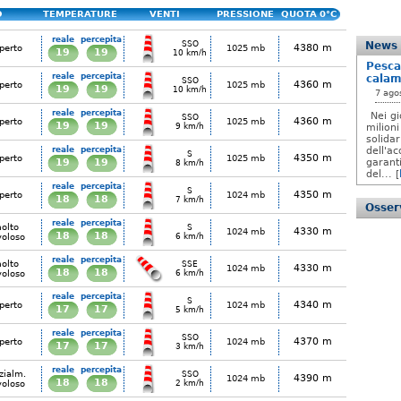
O
TEMPERATURE
VENTI
PRESSIONE
QUOTA 0°C
reale
percepita
SSO
News
4380 m
perto
1025 mb
19
19
10 km/h
Pesca
reale
percepita
calam
SSO
4360 m
perto
1025 mb
19
19
10 km/h
7 ago
reale
percepita
Nei gi
SSO
4360 m
perto
1025 mb
19
19
9 km/h
milioni
solida
reale
percepita
dell'ac
S
4350 m
perto
1025 mb
19
19
garanti
8 km/h
del... [
reale
percepita
S
4350 m
perto
1024 mb
18
18
7 km/h
Osserv
reale
percepita
olto
S
4330 m
1024 mb
18
18
voloso
6 km/h
reale
percepita
olto
SSE
4330 m
1024 mb
18
18
voloso
6 km/h
reale
percepita
S
4340 m
perto
1024 mb
17
17
5 km/h
reale
percepita
SSO
4370 m
perto
1024 mb
17
17
3 km/h
reale
percepita
zialm.
SSO
4390 m
1024 mb
18
18
voloso
2 km/h