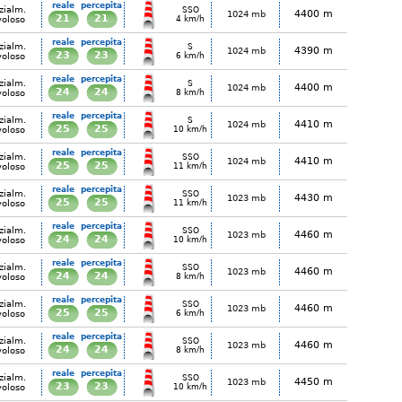
reale
percepita
zialm.
SSO
4400 m
1024 mb
21
21
voloso
4 km/h
reale
percepita
zialm.
S
4390 m
1024 mb
23
23
voloso
6 km/h
reale
percepita
zialm.
S
4400 m
1024 mb
24
24
voloso
8 km/h
reale
percepita
zialm.
S
4410 m
1024 mb
25
25
voloso
10 km/h
reale
percepita
zialm.
SSO
4410 m
1024 mb
25
25
voloso
11 km/h
reale
percepita
zialm.
SSO
4430 m
1023 mb
25
25
voloso
11 km/h
reale
percepita
zialm.
SSO
4460 m
1023 mb
24
24
voloso
10 km/h
reale
percepita
zialm.
SSO
4460 m
1023 mb
24
24
voloso
8 km/h
reale
percepita
zialm.
SSO
4460 m
1023 mb
25
25
voloso
6 km/h
reale
percepita
zialm.
SSO
4460 m
1023 mb
24
24
voloso
8 km/h
reale
percepita
zialm.
SSO
4450 m
1023 mb
23
23
voloso
10 km/h