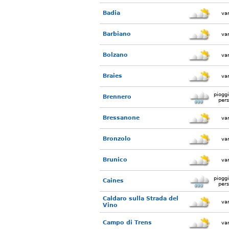
Badia
var
Barbiano
var
Bolzano
var
Braies
var
piogg
Brennero
pers
Bressanone
var
Bronzolo
var
Brunico
var
piogg
Caines
pers
Caldaro sulla Strada del
var
Vino
Campo di Trens
var