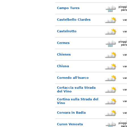
piogg
Campo Tures
pers
Castelbello Ciardes
var
Castelrotto
var
piogg
Cermes
pers
Chienes
var
Chiusa
var
Cornedo all'Isarco
var
Cortaccia sulla Strada
var
del Vino
Cortina sulla Strada del
var
Vino
Corvara in Badia
var
piogg
Curon Venosta
pers