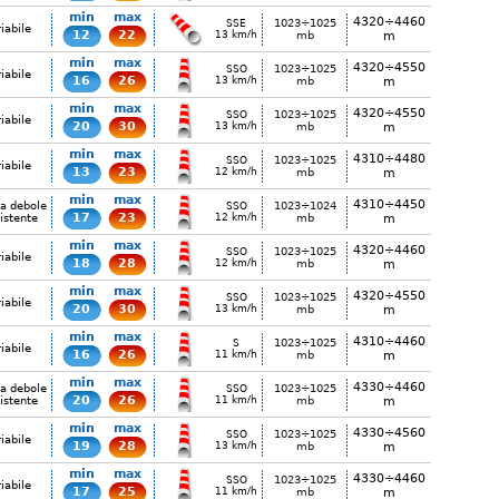
min
max
4320÷4460
1023÷1025
SSE
iabile
12
22
13 km/h
mb
m
min
max
4320÷4550
1023÷1025
SSO
iabile
16
26
13 km/h
mb
m
min
max
4320÷4550
1023÷1025
SSO
iabile
20
30
13 km/h
mb
m
min
max
4310÷4480
1023÷1025
SSO
iabile
13
23
12 km/h
mb
m
min
max
4310÷4450
ia debole
1023÷1024
SSO
17
23
istente
12 km/h
mb
m
min
max
4320÷4460
1023÷1025
SSO
iabile
18
28
12 km/h
mb
m
min
max
4320÷4550
1023÷1025
SSO
iabile
20
30
13 km/h
mb
m
min
max
4310÷4460
1023÷1025
S
iabile
16
26
11 km/h
mb
m
min
max
4330÷4460
ia debole
1023÷1025
SSO
20
26
istente
11 km/h
mb
m
min
max
4330÷4560
1023÷1025
SSO
iabile
19
28
13 km/h
mb
m
min
max
4330÷4460
1023÷1025
SSO
iabile
17
25
11 km/h
mb
m