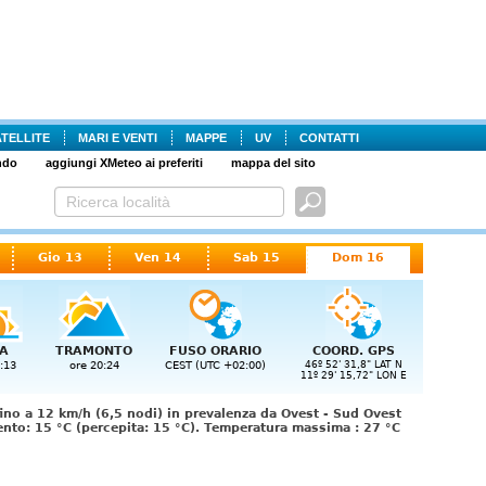
ATELLITE
MARI E VENTI
MAPPE
UV
CONTATTI
ndo
aggiungi XMeteo ai preferiti
mappa del sito
Gio 13
Ven 14
Sab 15
Dom 16
A
TRAMONTO
FUSO ORARIO
COORD. GPS
:13
ore 20:24
CEST (UTC +02:00)
46º 52' 31,8" LAT N
11º 29' 15,72" LON E
ino a 12 km/h (6,5 nodi) in prevalenza da Ovest - Sud Ovest
nto: 15 °C (percepita: 15 °C). Temperatura massima : 27 °C