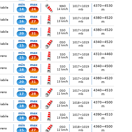
min
max
4370÷4530
1017÷1019
NNO
iabile
14
24
14 km/h
mb
m
min
max
4380÷4520
1017÷1018
SSO
iabile
16
27
13 km/h
mb
m
min
max
4380÷4520
1017÷1018
SSO
iabile
20
31
13 km/h
mb
m
min
max
4340÷4520
1017÷1019
OSO
iabile
15
26
12 km/h
mb
m
min
max
4310÷4460
1017÷1018
SSO
ereno
15
27
13 km/h
mb
m
min
max
4340÷4500
1017÷1019
SSO
ereno
18
30
12 km/h
mb
m
min
max
4380÷4520
1017÷1018
SSO
iabile
20
31
13 km/h
mb
m
min
max
4340÷4510
1017÷1019
OSO
ereno
17
28
11 km/h
mb
m
min
max
4370÷4500
1018÷1019
OSO
iabile
18
28
13 km/h
mb
m
min
max
4390÷4510
1017÷1019
SSO
iabile
18
29
13 km/h
mb
m
min
max
4360÷4500
1018÷1019
OSO
ereno
15
27
12 km/h
mb
m