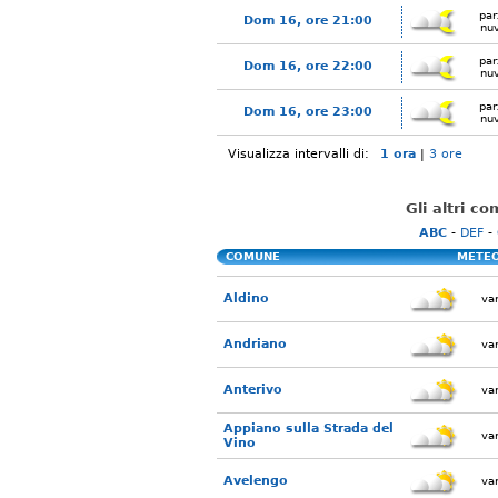
par
Dom 16, ore 21:00
nu
par
Dom 16, ore 22:00
nu
par
Dom 16, ore 23:00
nu
Visualizza intervalli di:
1 ora
|
3 ore
Gli altri c
ABC
-
DEF
-
COMUNE
METE
Aldino
var
Andriano
var
Anterivo
var
Appiano sulla Strada del
var
Vino
Avelengo
var