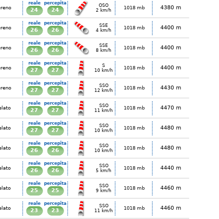
reale
percepita
OSO
4380 m
ereno
1018 mb
24
24
2 km/h
reale
percepita
SSE
4400 m
ereno
1018 mb
26
26
4 km/h
reale
percepita
SSE
4400 m
ereno
1018 mb
26
26
8 km/h
reale
percepita
S
4400 m
ereno
1018 mb
27
27
10 km/h
reale
percepita
SSO
4430 m
ereno
1018 mb
27
27
12 km/h
reale
percepita
SSO
4470 m
elato
1018 mb
27
27
11 km/h
reale
percepita
SSO
4480 m
elato
1018 mb
27
27
10 km/h
reale
percepita
SSO
4480 m
elato
1018 mb
26
26
10 km/h
reale
percepita
SSO
4440 m
elato
1018 mb
26
26
5 km/h
reale
percepita
SSO
4460 m
elato
1018 mb
25
25
9 km/h
reale
percepita
SSO
4460 m
elato
1018 mb
23
23
11 km/h