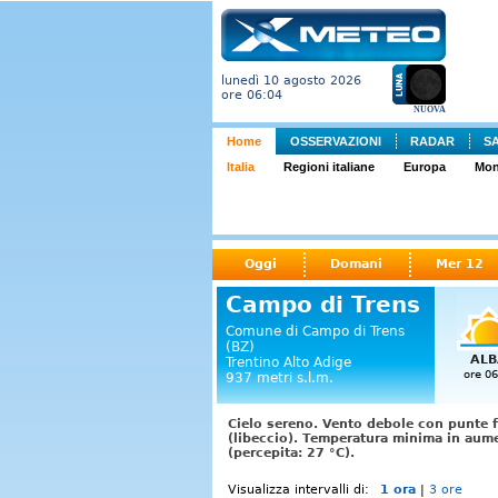
lunedì 10 agosto 2026
ore 06:04
NUOVA
Home
OSSERVAZIONI
RADAR
S
Italia
Regioni italiane
Europa
Mo
Oggi
Domani
Mer 12
Campo di Trens
Comune di Campo di Trens
(BZ)
ALB
Trentino Alto Adige
ore 06
937 metri s.l.m.
Cielo sereno. Vento debole con punte f
(libeccio). Temperatura minima in aume
(percepita: 27 °C).
Visualizza intervalli di:
1 ora
|
3 ore