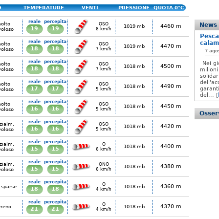
O
TEMPERATURE
VENTI
PRESSIONE
QUOTA 0°C
reale
percepita
olto
OSO
News
4460 m
1019 mb
19
19
voloso
8 km/h
Pesca
reale
percepita
calam
olto
OSO
4470 m
1019 mb
18
18
voloso
7 km/h
7 ago
reale
percepita
Nei gi
olto
OSO
4500 m
1018 mb
18
18
voloso
7 km/h
milioni
solida
reale
percepita
dell'ac
olto
OSO
4490 m
1018 mb
17
17
garanti
voloso
5 km/h
del... [
reale
percepita
olto
OSO
4450 m
1018 mb
16
16
voloso
5 km/h
Osserv
reale
percepita
zialm.
OSO
4420 m
1018 mb
16
16
voloso
5 km/h
reale
percepita
zialm.
O
4400 m
1018 mb
15
15
voloso
6 km/h
reale
percepita
zialm.
ONO
4380 m
1018 mb
15
15
voloso
6 km/h
reale
percepita
O
4360 m
 sparse
1018 mb
18
18
4 km/h
reale
percepita
O
4370 m
ereno
1018 mb
21
21
4 km/h