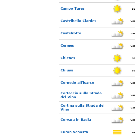
Campo Tures
s
Castelbello Ciardes
var
Castelrotto
var
Cermes
var
Chienes
s
Chiusa
s
Cornedo all'Isarco
var
Cortaccia sulla Strada
var
del Vino
Cortina sulla Strada del
var
Vino
Corvara in Badia
var
Curon Venosta
n