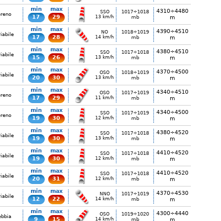
min
max
4310÷4480
1017÷1018
SSO
ereno
17
29
13 km/h
mb
m
min
max
4390÷4510
1018÷1019
NO
iabile
17
28
14 km/h
mb
m
min
max
4380÷4510
1017÷1018
SSO
iabile
15
26
13 km/h
mb
m
min
max
4370÷4500
1018÷1019
OSO
iabile
20
30
13 km/h
mb
m
min
max
4340÷4510
1017÷1019
OSO
ereno
17
29
11 km/h
mb
m
min
max
4340÷4500
1017÷1019
SSO
ereno
19
30
12 km/h
mb
m
min
max
4380÷4520
1017÷1018
SSO
iabile
19
30
13 km/h
mb
m
min
max
4410÷4520
1017÷1018
SSO
iabile
19
30
12 km/h
mb
m
min
max
4410÷4520
1017÷1018
SSO
iabile
20
31
12 km/h
mb
m
min
max
4370÷4530
1017÷1019
NNO
iabile
12
22
14 km/h
mb
m
min
max
4300÷4440
1019÷1020
OSO
ebbia
9
15
14 km/h
mb
m