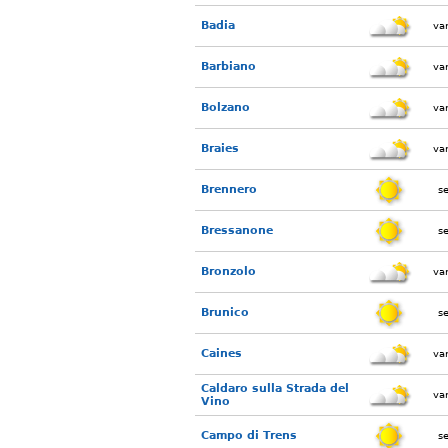
Badia
var
Barbiano
var
Bolzano
var
Braies
var
Brennero
s
Bressanone
s
Bronzolo
var
Brunico
s
Caines
var
Caldaro sulla Strada del
var
Vino
Campo di Trens
s