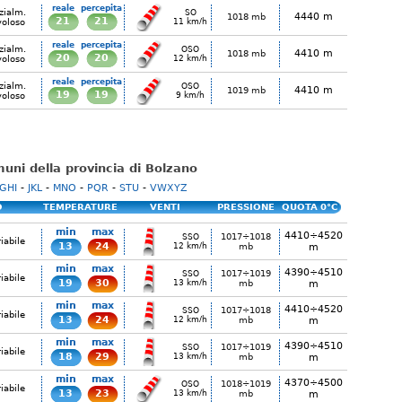
reale
percepita
zialm.
SO
4440 m
1018 mb
21
21
voloso
11 km/h
reale
percepita
zialm.
OSO
4410 m
1018 mb
20
20
voloso
12 km/h
reale
percepita
zialm.
OSO
4410 m
1019 mb
19
19
voloso
9 km/h
omuni della provincia di Bolzano
GHI
-
JKL
-
MNO
-
PQR
-
STU
-
VWXYZ
O
TEMPERATURE
VENTI
PRESSIONE
QUOTA 0°C
min
max
4410÷4520
1017÷1018
SSO
iabile
13
24
12 km/h
mb
m
min
max
4390÷4510
1017÷1019
SSO
iabile
19
30
13 km/h
mb
m
min
max
4410÷4520
1017÷1018
SSO
iabile
13
24
12 km/h
mb
m
min
max
4390÷4510
1017÷1019
SSO
iabile
18
29
13 km/h
mb
m
min
max
4370÷4500
1018÷1019
OSO
iabile
13
23
13 km/h
mb
m