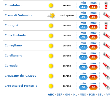
min
max
Cimadolmo
sereno
21
31
min
max
Cison di Valmarino
nubi sparse
20
29
min
max
Codognè
sereno
21
31
min
max
Colle Umberto
sereno
20
30
min
max
Conegliano
sereno
21
30
min
max
Cordignano
sereno
21
30
min
max
Cornuda
sereno
20
30
min
max
Crespano del Grappa
sereno
19
29
min
max
Crocetta del Montello
sereno
20
30
ABC
-
DEF
-
GHI
-
JKL
-
MNO
-
PQR
-
STU
-
V