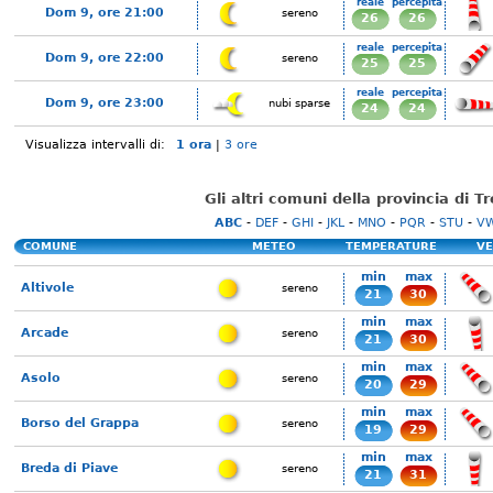
reale
percepita
Dom 9, ore 21:00
sereno
26
26
reale
percepita
Dom 9, ore 22:00
sereno
25
25
reale
percepita
Dom 9, ore 23:00
nubi sparse
24
24
Visualizza intervalli di:
1 ora
|
3 ore
Gli altri comuni della provincia di T
ABC
-
DEF
-
GHI
-
JKL
-
MNO
-
PQR
-
STU
-
V
COMUNE
METEO
TEMPERATURE
VE
min
max
Altivole
sereno
21
30
min
max
Arcade
sereno
21
30
min
max
Asolo
sereno
20
29
min
max
Borso del Grappa
sereno
19
29
min
max
Breda di Piave
sereno
21
31