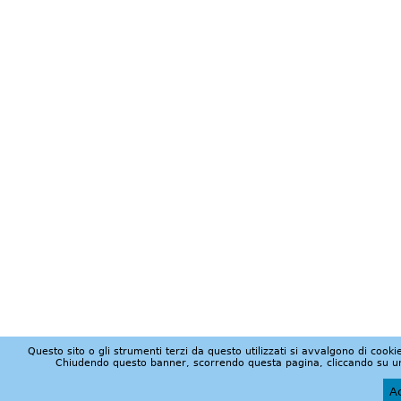
Questo sito o gli strumenti terzi da questo utilizzati si avvalgono di cookie
Chiudendo questo banner, scorrendo questa pagina, cliccando su un 
Ac