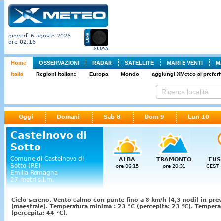
giovedì 6 agosto 2026
ore 02:16
NUOVA
Home
OSSERVAZIONI
RADAR
SATELLITE
MARI E VENTI
M
Italia
Regioni italiane
Europa
Mondo
aggiungi XMeteo ai preferit
Oggi
Domani
Sab 8
Dom 9
Lun 10
Castelnovo di
Sotto
Comune di Castelnovo di
ALBA
TRAMONTO
FUS
Sotto (RE)
ore 06:15
ore 20:31
CEST 
Emilia Romagna
27 metri s.l.m.
Cielo sereno. Vento calmo con punte fino a 8 km/h (4,3 nodi) in pre
(maestrale). Temperatura minima : 23 °C (percepita: 23 °C). Temper
(percepita: 44 °C).