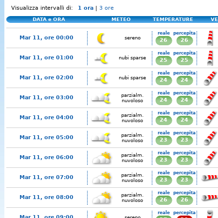
Visualizza intervalli di:
1 ora
|
3 ore
DATA e ORA
METEO
TEMPERATURE
VE
reale
percepita
Mar 11, ore 00:00
sereno
26
26
reale
percepita
Mar 11, ore 01:00
nubi sparse
25
25
reale
percepita
Mar 11, ore 02:00
nubi sparse
24
24
reale
percepita
parzialm.
Mar 11, ore 03:00
24
24
nuvoloso
reale
percepita
parzialm.
Mar 11, ore 04:00
24
24
nuvoloso
reale
percepita
parzialm.
Mar 11, ore 05:00
23
23
nuvoloso
reale
percepita
parzialm.
Mar 11, ore 06:00
23
23
nuvoloso
reale
percepita
parzialm.
Mar 11, ore 07:00
23
23
nuvoloso
reale
percepita
parzialm.
Mar 11, ore 08:00
26
26
nuvoloso
reale
percepita
Mar 11, ore 09:00
sereno