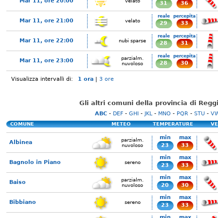
Mar 11, ore 20:00
velato
31
36
reale
percepita
Mar 11, ore 21:00
velato
29
33
reale
percepita
Mar 11, ore 22:00
nubi sparse
28
31
reale
percepita
parzialm.
Mar 11, ore 23:00
28
30
nuvoloso
Visualizza intervalli di:
1 ora
|
3 ore
Gli altri comuni della provincia di Regg
ABC
-
DEF
-
GHI
-
JKL
-
MNO
-
PQR
-
STU
-
V
COMUNE
METEO
TEMPERATURE
VE
min
max
parzialm.
Albinea
23
33
nuvoloso
min
max
Bagnolo in Piano
sereno
23
33
min
max
parzialm.
Baiso
20
30
nuvoloso
min
max
Bibbiano
sereno
23
33
min
max