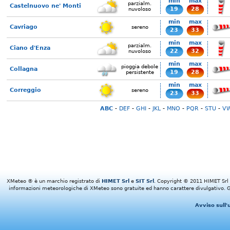
min
max
parzialm.
Castelnuovo ne' Monti
19
28
nuvoloso
min
max
Cavriago
sereno
23
33
min
max
parzialm.
Ciano d'Enza
22
32
nuvoloso
min
max
pioggia debole
Collagna
19
28
persistente
min
max
Correggio
sereno
23
33
ABC
-
DEF
-
GHI
-
JKL
-
MNO
-
PQR
-
STU
-
V
XMeteo ® è un marchio registrato di
HIMET Srl
e
SIT Srl
. Copyright © 2011 HIMET Srl e 
informazioni meteorologiche di XMeteo sono gratuite ed hanno carattere divulgativo. Gl
Avviso sull'