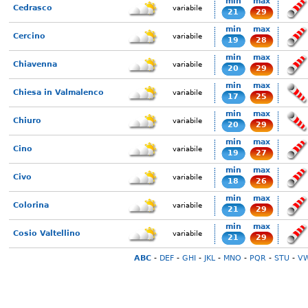
min
max
Cedrasco
variabile
21
29
min
max
Cercino
variabile
19
28
min
max
Chiavenna
variabile
20
29
min
max
Chiesa in Valmalenco
variabile
17
25
min
max
Chiuro
variabile
20
29
min
max
Cino
variabile
19
27
min
max
Civo
variabile
18
26
min
max
Colorina
variabile
21
29
min
max
Cosio Valtellino
variabile
21
29
ABC
-
DEF
-
GHI
-
JKL
-
MNO
-
PQR
-
STU
-
V