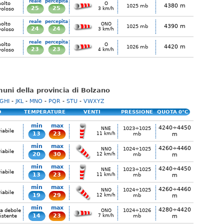
reale
percepita
olto
O
4380 m
1025 mb
25
25
voloso
3 km/h
reale
percepita
olto
ONO
4390 m
1025 mb
24
24
voloso
3 km/h
reale
percepita
olto
O
4420 m
1026 mb
23
23
voloso
4 km/h
omuni della provincia di Bolzano
GHI
-
JKL
-
MNO
-
PQR
-
STU
-
VWXYZ
O
TEMPERATURE
VENTI
PRESSIONE
QUOTA 0°C
min
max
4240÷4450
1023÷1025
NNE
iabile
13
23
11 km/h
mb
m
min
max
4260÷4460
1024÷1025
NNO
iabile
20
30
12 km/h
mb
m
min
max
4240÷4450
1023÷1025
NNE
iabile
13
23
11 km/h
mb
m
min
max
4260÷4460
1024÷1025
NNO
iabile
19
29
12 km/h
mb
m
min
max
4280÷4420
ia debole
1024÷1026
ONO
14
23
istente
7 km/h
mb
m