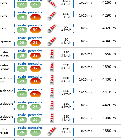
NNO
4280 m
ereno
1025 mb
27
27
4 km/h
reale
percepita
OSO
4290 m
ereno
1025 mb
28
30
1 km/h
reale
percepita
SO
4320 m
ereno
1025 mb
29
30
4 km/h
reale
percepita
SO
4340 m
 sparse
1025 mb
30
31
5 km/h
reale
percepita
zialm.
SSO
4350 m
1025 mb
30
32
voloso
5 km/h
reale
percepita
zialm.
SSO
4390 m
1025 mb
29
32
voloso
4 km/h
reale
percepita
ia debole
SSO
4400 m
1025 mb
29
31
 mm
4 km/h
reale
percepita
ia debole
SSO
4410 m
1025 mb
27
30
 mm
5 km/h
reale
percepita
ia debole
SSO
4420 m
1025 mb
26
26
 mm
3 km/h
reale
percepita
ia debole
SSO
4380 m
1025 mb
26
26
 mm
4 km/h
reale
percepita
olto
OSO
4380 m
1025 mb
26
26
voloso
5 km/h