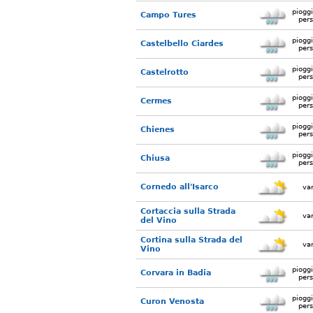
piogg
Campo Tures
pers
piogg
Castelbello Ciardes
pers
piogg
Castelrotto
pers
piogg
Cermes
pers
piogg
Chienes
pers
piogg
Chiusa
pers
Cornedo all'Isarco
var
Cortaccia sulla Strada
var
del Vino
Cortina sulla Strada del
var
Vino
piogg
Corvara in Badia
pers
piogg
Curon Venosta
pers