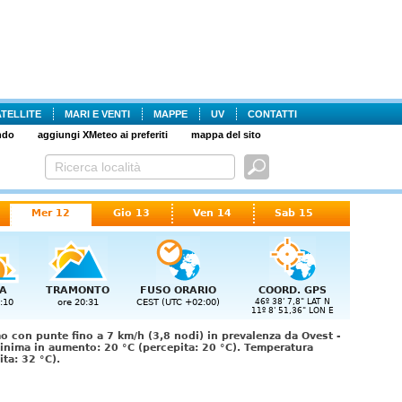
ATELLITE
MARI E VENTI
MAPPE
UV
CONTATTI
ndo
aggiungi XMeteo ai preferiti
mappa del sito
Mer 12
Gio 13
Ven 14
Sab 15
A
TRAMONTO
FUSO ORARIO
COORD. GPS
:10
ore 20:31
CEST (UTC +02:00)
46º 38' 7,8" LAT N
11º 8' 51,36" LON E
o con punte fino a 7 km/h (3,8 nodi) in prevalenza da Ovest -
inima in aumento: 20 °C (percepita: 20 °C). Temperatura
ta: 32 °C).