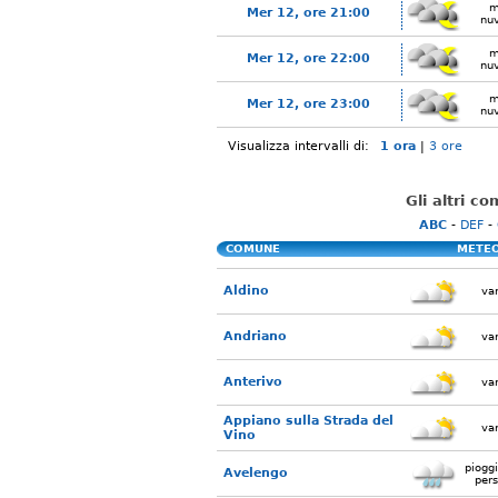
m
Mer 12, ore 21:00
nu
m
Mer 12, ore 22:00
nu
m
Mer 12, ore 23:00
nu
Visualizza intervalli di:
1 ora
|
3 ore
Gli altri c
ABC
-
DEF
-
COMUNE
METE
Aldino
var
Andriano
var
Anterivo
var
Appiano sulla Strada del
var
Vino
piogg
Avelengo
pers