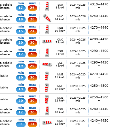
min
max
4310÷4470
ia debole
1024÷1025
SSO
17
26
istente
9 km/h
mb
m
min
max
4240÷4440
ia debole
1024÷1026
NNO
18
28
istente
14 km/h
mb
m
min
max
4270÷4440
ia debole
1024÷1025
SSO
15
24
istente
10 km/h
mb
m
min
max
4280÷4420
ia debole
1024÷1026
ONO
20
30
istente
7 km/h
mb
m
min
max
4290÷4500
ia debole
1024÷1025
SSO
17
26
istente
7 km/h
mb
m
min
max
4290÷4450
ia debole
1024÷1025
ESE
19
29
istente
7 km/h
mb
m
min
max
4270÷4450
1024÷1025
NNE
iabile
20
30
11 km/h
mb
m
min
max
4250÷4500
1023÷1025
NNE
iabile
19
29
12 km/h
mb
m
min
max
4250÷4500
1023÷1025
NNE
iabile
20
30
12 km/h
mb
m
min
max
4280÷4440
ia debole
1024÷1025
SSO
12
20
istente
10 km/h
mb
m
min
max
4240÷4450
ia debole
1025÷1027
ONO
9
14
istente
12 km/h
mb
m