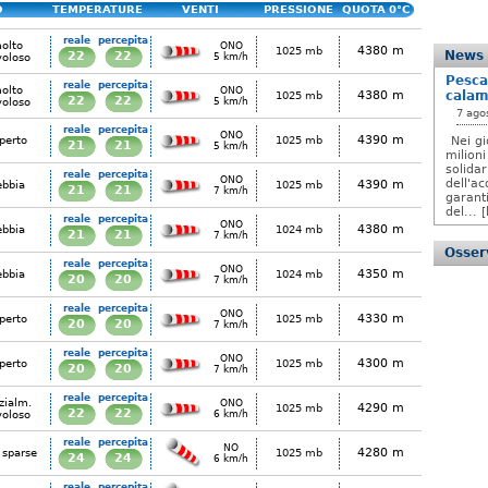
O
TEMPERATURE
VENTI
PRESSIONE
QUOTA 0°C
reale
percepita
olto
ONO
4380 m
1025 mb
News
22
22
voloso
5 km/h
Pesca
reale
percepita
olto
ONO
4380 m
calam
1025 mb
22
22
voloso
5 km/h
7 ago
reale
percepita
ONO
4390 m
perto
1025 mb
Nei gi
21
21
5 km/h
milioni
solida
reale
percepita
ONO
dell'ac
4390 m
ebbia
1025 mb
21
21
7 km/h
garanti
del... [
reale
percepita
ONO
4380 m
ebbia
1024 mb
21
21
7 km/h
Osserv
reale
percepita
ONO
4350 m
ebbia
1024 mb
20
20
7 km/h
reale
percepita
ONO
4330 m
perto
1025 mb
20
20
7 km/h
reale
percepita
ONO
4300 m
perto
1025 mb
20
20
7 km/h
reale
percepita
zialm.
ONO
4290 m
1025 mb
22
22
voloso
6 km/h
reale
percepita
NO
4280 m
 sparse
1025 mb
24
24
6 km/h
reale
percepita