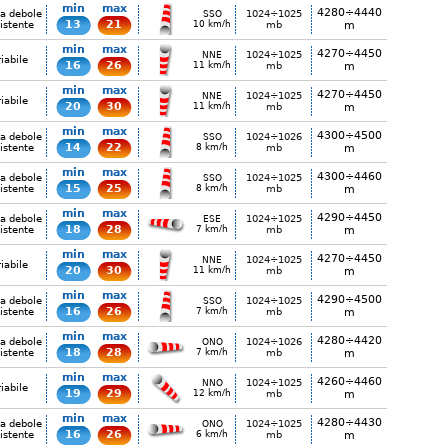
min
max
4280÷4440
ia debole
1024÷1025
SSO
13
21
istente
10 km/h
mb
m
min
max
4270÷4450
1024÷1025
NNE
iabile
16
26
11 km/h
mb
m
min
max
4270÷4450
1024÷1025
NNE
iabile
20
30
11 km/h
mb
m
min
max
4300÷4500
ia debole
1024÷1026
SSO
14
22
istente
8 km/h
mb
m
min
max
4300÷4460
ia debole
1024÷1025
SSO
15
25
istente
8 km/h
mb
m
min
max
4290÷4450
ia debole
1024÷1025
ESE
18
28
istente
7 km/h
mb
m
min
max
4270÷4450
1024÷1025
NNE
iabile
20
30
11 km/h
mb
m
min
max
4290÷4500
ia debole
1024÷1025
SSO
16
26
istente
7 km/h
mb
m
min
max
4280÷4420
ia debole
1024÷1026
ONO
18
28
istente
7 km/h
mb
m
min
max
4260÷4460
1024÷1025
NNO
iabile
19
29
12 km/h
mb
m
min
max
4280÷4430
ia debole
1024÷1025
ONO
16
26
istente
6 km/h
mb
m