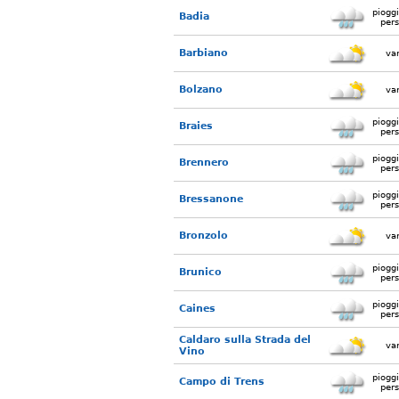
piogg
Badia
pers
Barbiano
var
Bolzano
var
piogg
Braies
pers
piogg
Brennero
pers
piogg
Bressanone
pers
Bronzolo
var
piogg
Brunico
pers
piogg
Caines
pers
Caldaro sulla Strada del
var
Vino
piogg
Campo di Trens
pers