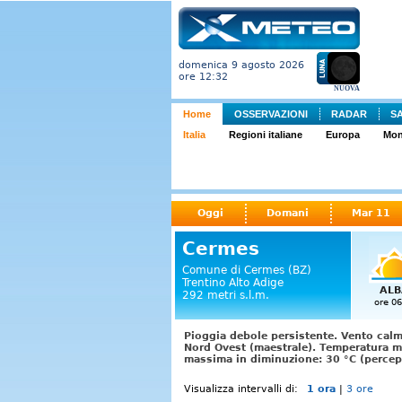
domenica 9 agosto 2026
ore 12:32
NUOVA
Home
OSSERVAZIONI
RADAR
S
Italia
Regioni italiane
Europa
Mo
Oggi
Domani
Mar 11
Cermes
Comune di Cermes (BZ)
Trentino Alto Adige
ALB
292 metri s.l.m.
ore 06
Pioggia debole persistente. Vento calm
Nord Ovest (maestrale). Temperatura m
massima in diminuzione: 30 °C (percepi
Visualizza intervalli di:
1 ora
|
3 ore