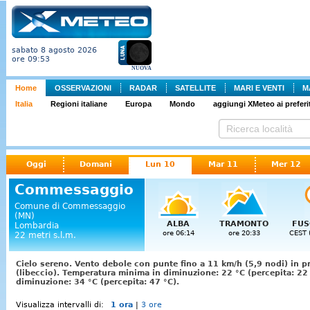
sabato 8 agosto 2026
ore 09:53
NUOVA
Home
OSSERVAZIONI
RADAR
SATELLITE
MARI E VENTI
M
Italia
Regioni italiane
Europa
Mondo
aggiungi XMeteo ai preferit
Oggi
Domani
Lun 10
Mar 11
Mer 12
Commessaggio
Comune di Commessaggio
(MN)
ALBA
TRAMONTO
FUS
Lombardia
ore 06:14
ore 20:33
CEST 
22 metri s.l.m.
Cielo sereno. Vento debole con punte fino a 11 km/h (5,9 nodi) in p
(libeccio). Temperatura minima in diminuzione: 22 °C (percepita: 2
diminuzione: 34 °C (percepita: 47 °C).
Visualizza intervalli di:
1 ora
|
3 ore