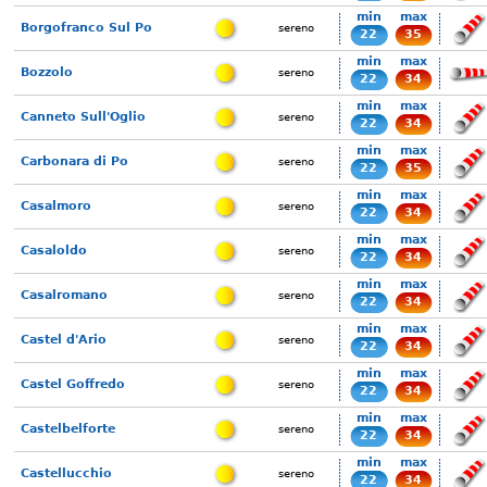
min
max
Borgofranco Sul Po
sereno
22
35
min
max
Bozzolo
sereno
22
34
min
max
Canneto Sull'Oglio
sereno
22
34
min
max
Carbonara di Po
sereno
22
35
min
max
Casalmoro
sereno
22
34
min
max
Casaloldo
sereno
22
34
min
max
Casalromano
sereno
22
34
min
max
Castel d'Ario
sereno
22
34
min
max
Castel Goffredo
sereno
22
34
min
max
Castelbelforte
sereno
22
34
min
max
Castellucchio
sereno
22
34