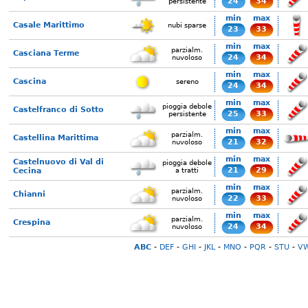
24
34
persistente
min
max
Casale Marittimo
nubi sparse
23
33
min
max
parzialm.
Casciana Terme
24
34
nuvoloso
min
max
Cascina
sereno
24
34
min
max
pioggia debole
Castelfranco di Sotto
25
33
persistente
min
max
parzialm.
Castellina Marittima
21
32
nuvoloso
min
max
Castelnuovo di Val di
pioggia debole
21
29
Cecina
a tratti
min
max
parzialm.
Chianni
22
33
nuvoloso
min
max
parzialm.
Crespina
24
34
nuvoloso
ABC
-
DEF
-
GHI
-
JKL
-
MNO
-
PQR
-
STU
-
V