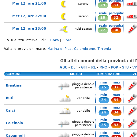
reale
percepita
Mer 12, ore 21:00
sereno
29
33
reale
percepita
Mer 12, ore 22:00
sereno
28
32
reale
percepita
Mer 12, ore 23:00
nubi sparse
27
30
Visualizza intervalli di:
1 ora
|
3 ore
Vai alle previsioni mare:
Marina di Pisa
,
Calambrone
,
Tirrenia
Gli altri comuni della provincia di 
ABC
-
DEF
-
GHI
-
JKL
-
MNO
-
PQR
-
STU
-
V
COMUNE
METEO
TEMPERATURE
VE
min
max
pioggia debole
Bientina
25
32
persistente
min
max
Buti
variabile
24
34
min
max
Calci
variabile
24
34
min
max
pioggia debole
Calcinaia
25
33
persistente
min
max
pioggia debole
Capannoli