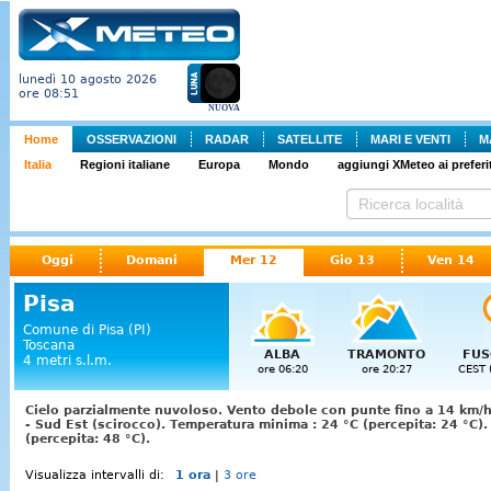
lunedì 10 agosto 2026
ore 08:51
NUOVA
Home
OSSERVAZIONI
RADAR
SATELLITE
MARI E VENTI
M
Italia
Regioni italiane
Europa
Mondo
aggiungi XMeteo ai preferit
Oggi
Domani
Mer 12
Gio 13
Ven 14
Pisa
Comune di Pisa (PI)
Toscana
ALBA
TRAMONTO
FUS
4 metri s.l.m.
ore 06:20
ore 20:27
CEST 
Cielo parzialmente nuvoloso. Vento debole con punte fino a 14 km/h 
- Sud Est (scirocco). Temperatura minima : 24 °C (percepita: 24 °C)
(percepita: 48 °C).
Visualizza intervalli di:
1 ora
|
3 ore