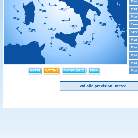
Mar 
Mar 
Mar
Cana
Stre
Mar 
Mar 
Mar 
Mar 
Mar 
Vai alle previsioni meteo