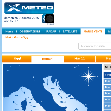
domenica 9 agosto 2026
ore 07:17
NUOVA
Home
OSSERVAZIONI
RADAR
SATELLITE
MARI E VENTI
M
Mari e Venti a 5gg
Oggi
Mar 11
Me
Domani
SET
» Ma
Mar 
Mar 
Mar 
Mar 
Mar 