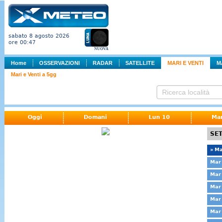
sabato 8 agosto 2026
ore 00:47
NUOVA
Home
OSSERVAZIONI
RADAR
SATELLITE
MARI E VENTI
M
Mari e Venti a 5gg
Oggi
Domani
Lun 10
Ma
SET
» Ma
Mar 
Mar 
Mar 
Mar 
Mar 