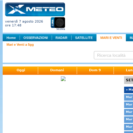
venerdì 7 agosto 2026
ore 17:48
NUOVA
Home
OSSERVAZIONI
RADAR
SATELLITE
MARI E VENTI
M
Mari e Venti a 5gg
Oggi
Domani
Dom 9
Lun
SET
» Ma
Mar 
Mar 
Mar 
Mar 
Mar 