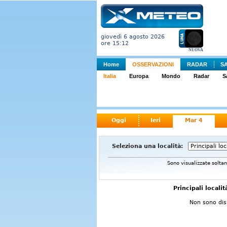
giovedì 6 agosto 2026
ore 15:12
NUOVA
Home
OSSERVAZIONI
RADAR
S
Italia
Europa
Mondo
Radar
S
Oggi
Ieri
Mar 4
Seleziona una località:
Sono visualizzate soltant
Principali localit
Non sono disp