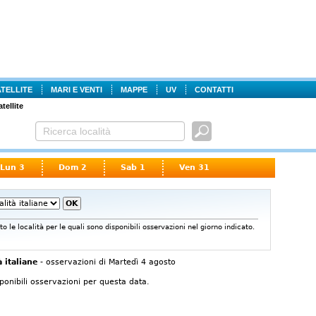
ATELLITE
MARI E VENTI
MAPPE
UV
CONTATTI
atellite
Lun 3
Dom 2
Sab 1
Ven 31
o le località per le quali sono disponibili osservazioni nel giorno indicato.
à italiane
- osservazioni di Martedì 4 agosto
onibili osservazioni per questa data.