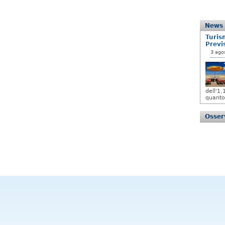
News
Turis
Previ
3 ago
dell'1
quanto
Osserv