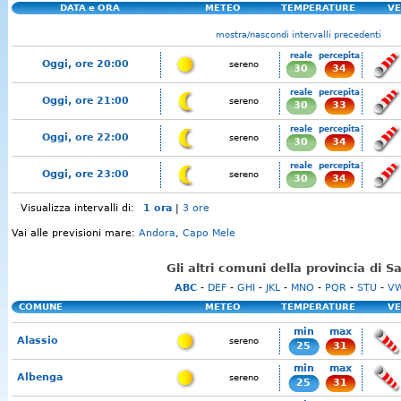
DATA e ORA
METEO
TEMPERATURE
VE
mostra/nascondi intervalli precedenti
reale
percepita
Oggi, ore 20:00
sereno
30
34
reale
percepita
Oggi, ore 21:00
sereno
30
33
reale
percepita
Oggi, ore 22:00
sereno
30
34
reale
percepita
Oggi, ore 23:00
sereno
30
34
Visualizza intervalli di:
1 ora
|
3 ore
Vai alle previsioni mare:
Andora
,
Capo Mele
Gli altri comuni della provincia di 
ABC
-
DEF
-
GHI
-
JKL
-
MNO
-
PQR
-
STU
-
V
COMUNE
METEO
TEMPERATURE
VE
min
max
Alassio
sereno
25
31
min
max
Albenga
sereno
25
31