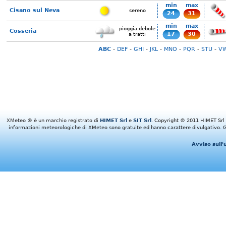
min
max
Cisano sul Neva
sereno
24
31
min
max
pioggia debole
Cosseria
17
30
a tratti
ABC
-
DEF
-
GHI
-
JKL
-
MNO
-
PQR
-
STU
-
V
XMeteo ® è un marchio registrato di
HIMET Srl
e
SIT Srl
. Copyright © 2011 HIMET Srl e 
informazioni meteorologiche di XMeteo sono gratuite ed hanno carattere divulgativo. Gl
Avviso sull'