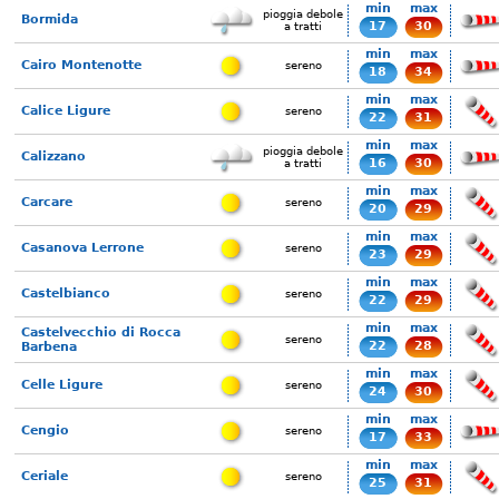
min
max
pioggia debole
Bormida
17
30
a tratti
min
max
Cairo Montenotte
sereno
18
34
min
max
Calice Ligure
sereno
22
31
min
max
pioggia debole
Calizzano
16
30
a tratti
min
max
Carcare
sereno
20
29
min
max
Casanova Lerrone
sereno
23
29
min
max
Castelbianco
sereno
22
29
min
max
Castelvecchio di Rocca
sereno
22
28
Barbena
min
max
Celle Ligure
sereno
24
30
min
max
Cengio
sereno
17
33
min
max
Ceriale
sereno
25
31