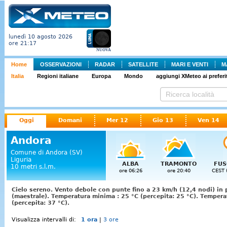
lunedì 10 agosto 2026
ore 21:17
NUOVA
Home
OSSERVAZIONI
RADAR
SATELLITE
MARI E VENTI
M
Italia
Regioni italiane
Europa
Mondo
aggiungi XMeteo ai preferit
Oggi
Domani
Mer 12
Gio 13
Ven 14
Andora
Comune di Andora (SV)
Liguria
ALBA
TRAMONTO
FUS
10 metri s.l.m.
ore 06:26
ore 20:40
CEST 
Cielo sereno. Vento debole con punte fino a 23 km/h (12,4 nodi) in
(maestrale). Temperatura minima : 25 °C (percepita: 25 °C). Temper
(percepita: 37 °C).
Visualizza intervalli di:
1 ora
|
3 ore