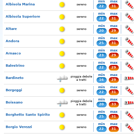
min
max
Albisola Marina
sereno
22
31
min
max
Albisola Superiore
sereno
22
31
min
max
Altare
sereno
20
29
min
max
Andora
sereno
25
31
min
max
Arnasco
sereno
23
29
min
max
Balestrino
sereno
22
29
min
max
pioggia debole
Bardineto
16
29
a tratti
min
max
Bergeggi
sereno
22
31
min
max
pioggia debole
Boissano
20
33
a tratti
min
max
Borghetto Santo Spirito
sereno
25
31
min
max
Borgio Verezzi
sereno
22
31