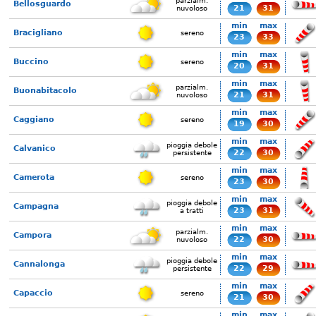
parzialm.
Bellosguardo
21
31
nuvoloso
min
max
Bracigliano
sereno
23
33
min
max
Buccino
sereno
20
31
min
max
parzialm.
Buonabitacolo
21
31
nuvoloso
min
max
Caggiano
sereno
19
30
min
max
pioggia debole
Calvanico
22
30
persistente
min
max
Camerota
sereno
23
30
min
max
pioggia debole
Campagna
23
31
a tratti
min
max
parzialm.
Campora
22
30
nuvoloso
min
max
pioggia debole
Cannalonga
22
29
persistente
min
max
Capaccio
sereno
21
30
min
max