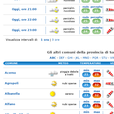
26
26
nuvoloso
reale
percepita
parzialm.
Oggi, ore 21:00
25
25
nuvoloso
reale
percepita
parzialm.
Oggi, ore 22:00
25
25
nuvoloso
reale
percepita
parzialm.
Oggi, ore 23:00
24
24
nuvoloso
Visualizza intervalli di:
1 ora
|
3 ore
Gli altri comuni della provincia di S
ABC
-
DEF
-
GHI
-
JKL
-
MNO
-
PQR
-
STU
-
V
COMUNE
METEO
TEMPERATURE
VE
min
max
pioggia debole
Acerno
21
29
a tratti
min
max
Agropoli
nubi sparse
25
32
min
max
Albanella
sereno
23
32
min
max
Alfano
nubi sparse
23
31
min
max