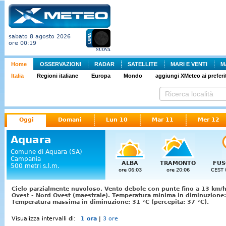
sabato 8 agosto 2026
ore 00:19
NUOVA
Home
OSSERVAZIONI
RADAR
SATELLITE
MARI E VENTI
M
Italia
Regioni italiane
Europa
Mondo
aggiungi XMeteo ai preferit
Oggi
Domani
Lun 10
Mar 11
Mer 12
Aquara
Comune di Aquara (SA)
Campania
ALBA
TRAMONTO
FUS
500 metri s.l.m.
ore 06:03
ore 20:06
CEST 
Cielo parzialmente nuvoloso. Vento debole con punte fino a 13 km/h
Ovest - Nord Ovest (maestrale). Temperatura minima in diminuzione: 
Temperatura massima in diminuzione: 31 °C (percepita: 37 °C).
Visualizza intervalli di:
1 ora
|
3 ore