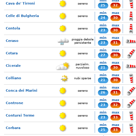
min
max
Cava de' Tirreni
sereno
25
32
min
max
Celle di Bulgheria
sereno
24
30
min
max
Centola
sereno
23
30
min
max
pioggia debole
Ceraso
23
31
persistente
min
max
Cetara
sereno
27
30
min
max
parzialm.
Cicerale
21
30
nuvoloso
min
max
Colliano
nubi sparse
21
30
min
max
Conca dei Marini
sereno
26
31
min
max
Controne
sereno
23
32
min
max
Contursi Terme
sereno
23
33
min
max
Corbara
sereno
25
33