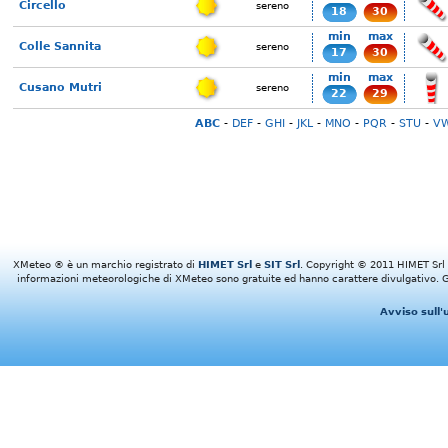
Circello
sereno
18
30
min
max
Colle Sannita
sereno
17
30
min
max
Cusano Mutri
sereno
22
29
ABC
-
DEF
-
GHI
-
JKL
-
MNO
-
PQR
-
STU
-
V
XMeteo ® è un marchio registrato di
HIMET Srl
e
SIT Srl
. Copyright © 2011 HIMET Srl e 
informazioni meteorologiche di XMeteo sono gratuite ed hanno carattere divulgativo. Gl
Avviso sull'