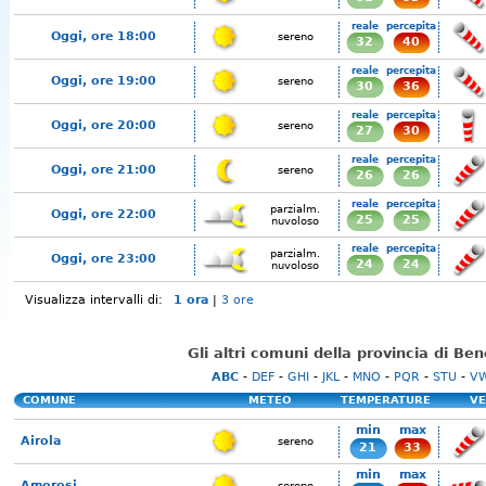
reale
percepita
Oggi, ore 18:00
sereno
32
40
reale
percepita
Oggi, ore 19:00
sereno
30
36
reale
percepita
Oggi, ore 20:00
sereno
27
30
reale
percepita
Oggi, ore 21:00
sereno
26
26
reale
percepita
parzialm.
Oggi, ore 22:00
25
25
nuvoloso
reale
percepita
parzialm.
Oggi, ore 23:00
24
24
nuvoloso
Visualizza intervalli di:
1 ora
|
3 ore
Gli altri comuni della provincia di Be
ABC
-
DEF
-
GHI
-
JKL
-
MNO
-
PQR
-
STU
-
V
COMUNE
METEO
TEMPERATURE
VE
min
max
Airola
sereno
21
33
min
max
Amorosi
sereno