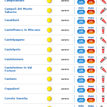
Campolattaro
sereno
19
32
min
max
Campoli del Monte
sereno
19
32
Taburno
min
max
Casalduni
sereno
20
33
min
max
Castelfranco in Miscano
sereno
18
30
min
max
Castelpagano
sereno
18
30
min
max
Castelpoto
sereno
20
33
min
max
Castelvenere
sereno
22
35
min
max
Castelvetere in Val
sereno
18
29
Fortore
min
max
Cautano
sereno
19
32
min
max
Ceppaloni
sereno
20
32
min
max
Cerreto Sannita
sereno
22
32
min
max