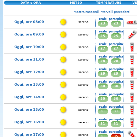
DATA e ORA
METEO
TEMPERATURE
VE
mostra/nascondi intervalli precedenti
reale
percepita
Oggi, ore 08:00
sereno
23
23
reale
percepita
Oggi, ore 09:00
sereno
25
25
reale
percepita
Oggi, ore 10:00
sereno
27
27
reale
percepita
Oggi, ore 11:00
sereno
28
28
reale
percepita
Oggi, ore 12:00
sereno
29
29
reale
percepita
Oggi, ore 13:00
sereno
30
30
reale
percepita
Oggi, ore 14:00
sereno
30
30
reale
percepita
Oggi, ore 15:00
sereno
31
31
reale
percepita
Oggi, ore 16:00
sereno
31
31
reale
percepita
Oggi, ore 17:00
sereno
31
35