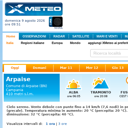
domenica 9 agosto 2026
ore 09:51
NUOVA
Home
OSSERVAZIONI
RADAR
SATELLITE
MARI E VENTI
M
Italia
Regioni italiane
Europa
Mondo
aggiungi XMeteo ai preferit
Oggi
Domani
Mar 11
Mer 12
Gio 13
Arpaise
Comune di Arpaise (BN)
Campania
ALBA
TRAMONTO
FUS
410 metri s.l.m.
ore 06:05
ore 20:08
CEST 
Cielo sereno. Vento debole con punte fino a 14 km/h (7,6 nodi) in p
(grecale). Temperatura minima in aumento: 20 °C (percepita: 20 °C)
diminuzione: 32 °C (percepita: 40 °C).
Visualizza intervalli di:
1 ora
|
3 ore