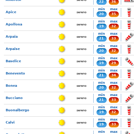
22
36
min
max
Apice
sereno
20
35
min
max
Apollosa
sereno
19
32
min
max
Arpaia
sereno
21
33
min
max
Arpaise
sereno
20
32
min
max
Baselice
sereno
19
29
min
max
Benevento
sereno
21
34
min
max
Bonea
sereno
20
32
min
max
Bucciano
sereno
21
33
min
max
Buonalbergo
sereno
19
32
min
max
Calvi
sereno
19
33
min
max