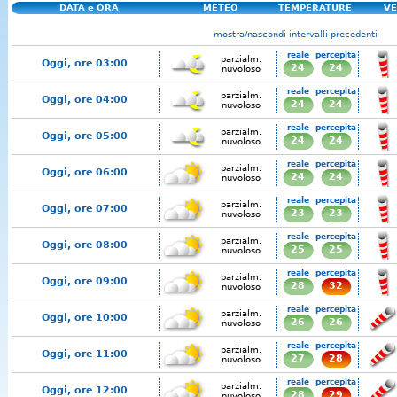
DATA e ORA
METEO
TEMPERATURE
VE
mostra/nascondi intervalli precedenti
reale
percepita
parzialm.
Oggi, ore 03:00
24
24
nuvoloso
reale
percepita
parzialm.
Oggi, ore 04:00
24
24
nuvoloso
reale
percepita
parzialm.
Oggi, ore 05:00
24
24
nuvoloso
reale
percepita
parzialm.
Oggi, ore 06:00
24
24
nuvoloso
reale
percepita
parzialm.
Oggi, ore 07:00
23
23
nuvoloso
reale
percepita
parzialm.
Oggi, ore 08:00
25
25
nuvoloso
reale
percepita
parzialm.
Oggi, ore 09:00
28
32
nuvoloso
reale
percepita
parzialm.
Oggi, ore 10:00
26
26
nuvoloso
reale
percepita
parzialm.
Oggi, ore 11:00
27
28
nuvoloso
reale
percepita
parzialm.
Oggi, ore 12:00
28
29
nuvoloso