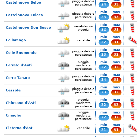
pioggia debole
Castelnuovo Belbo
24
33
persistente
min
max
pioggia debole
Castelnuovo Calcea
23
33
persistente
min
max
variabile con
Castelnuovo Don Bosco
22
31
pioggia
min
max
Cellarengo
variabile
22
31
min
max
pioggia debole
Celle Enomondo
23
32
persistente
pioggia
min
max
Cerreto d'Asti
moderata
22
32
persistente
min
max
pioggia debole
Cerro Tanaro
24
33
persistente
min
max
pioggia debole
Cessole
23
32
persistente
pioggia
min
max
Chiusano d'Asti
moderata
22
32
persistente
pioggia
min
max
Cinaglio
moderata
22
32
persistente
min
max
Cisterna d'Asti
variabile
21
31