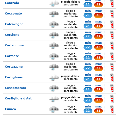
min
max
pioggia debole
Coazzolo
22
32
persistente
pioggia
min
max
Cocconato
moderata
21
30
persistente
pioggia
min
max
Colcavagno
moderata
24
34
persistente
pioggia
min
max
Corsione
moderata
22
32
persistente
pioggia
min
max
Cortandone
moderata
22
32
persistente
pioggia
min
max
Cortanze
moderata
22
32
persistente
pioggia
min
max
Cortazzone
moderata
22
32
persistente
min
max
pioggia debole
Cortiglione
24
33
persistente
pioggia
min
max
Cossombrato
moderata
22
32
persistente
min
max
pioggia debole
Costigliole d'Asti
23
32
persistente
pioggia
min
max
Cunico
moderata
22
32
persistente