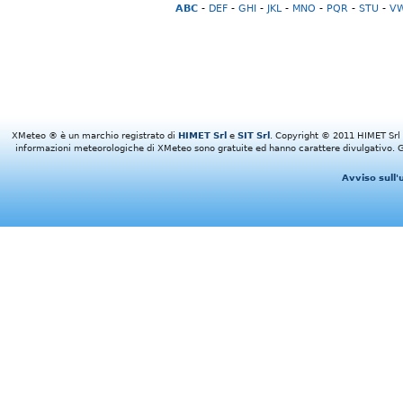
ABC
-
DEF
-
GHI
-
JKL
-
MNO
-
PQR
-
STU
-
V
XMeteo ® è un marchio registrato di
HIMET Srl
e
SIT Srl
. Copyright © 2011 HIMET Srl e 
informazioni meteorologiche di XMeteo sono gratuite ed hanno carattere divulgativo. Gl
Avviso sull'