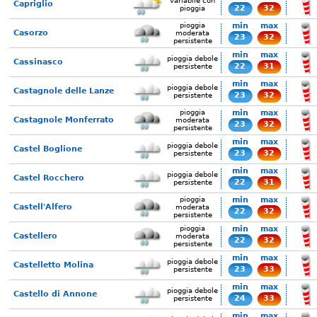
variabile con
Capriglio
22
32
pioggia
pioggia
min
max
Casorzo
moderata
23
32
persistente
min
max
pioggia debole
Cassinasco
22
31
persistente
min
max
pioggia debole
Castagnole delle Lanze
23
32
persistente
pioggia
min
max
Castagnole Monferrato
moderata
23
32
persistente
min
max
pioggia debole
Castel Boglione
23
32
persistente
min
max
pioggia debole
Castel Rocchero
22
31
persistente
pioggia
min
max
Castell'Alfero
moderata
22
32
persistente
pioggia
min
max
Castellero
moderata
22
32
persistente
min
max
pioggia debole
Castelletto Molina
23
33
persistente
min
max
pioggia debole
Castello di Annone
24
33
persistente
min
max