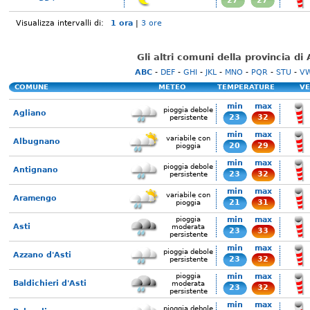
27
27
Visualizza intervalli di:
1 ora
|
3 ore
Gli altri comuni della provincia di 
ABC
-
DEF
-
GHI
-
JKL
-
MNO
-
PQR
-
STU
-
V
COMUNE
METEO
TEMPERATURE
VE
min
max
pioggia debole
Agliano
23
32
persistente
min
max
variabile con
Albugnano
20
29
pioggia
min
max
pioggia debole
Antignano
23
32
persistente
min
max
variabile con
Aramengo
21
31
pioggia
pioggia
min
max
Asti
moderata
23
33
persistente
min
max
pioggia debole
Azzano d'Asti
23
32
persistente
pioggia
min
max
Baldichieri d'Asti
moderata
23
32
persistente
min
max
pioggia debole