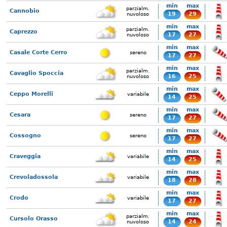
min
max
parzialm.
Cannobio
19
29
nuvoloso
min
max
parzialm.
Caprezzo
17
27
nuvoloso
min
max
Casale Corte Cerro
sereno
17
27
min
max
parzialm.
Cavaglio Spoccia
16
25
nuvoloso
min
max
Ceppo Morelli
variabile
14
25
min
max
Cesara
sereno
17
27
min
max
Cossogno
sereno
17
27
min
max
Craveggia
variabile
14
25
min
max
Crevoladossola
variabile
18
28
min
max
Crodo
variabile
17
27
min
max
parzialm.
Cursolo Orasso
14
24
nuvoloso