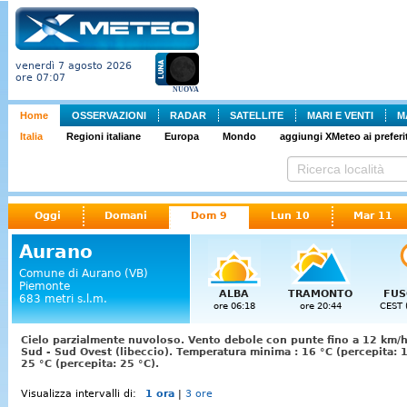
venerdì 7 agosto 2026
ore 07:07
NUOVA
Home
OSSERVAZIONI
RADAR
SATELLITE
MARI E VENTI
M
Italia
Regioni italiane
Europa
Mondo
aggiungi XMeteo ai preferit
Oggi
Domani
Dom 9
Lun 10
Mar 11
Aurano
Comune di Aurano (VB)
Piemonte
ALBA
TRAMONTO
FUS
683 metri s.l.m.
ore 06:18
ore 20:44
CEST 
Cielo parzialmente nuvoloso. Vento debole con punte fino a 12 km/h
Sud - Sud Ovest (libeccio). Temperatura minima : 16 °C (percepita: 
25 °C (percepita: 25 °C).
Visualizza intervalli di:
1 ora
|
3 ore