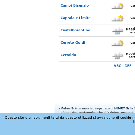
Campi Bisenzio
var
Capraia e Limite
var
piogg
Castelfiorentino
pers
Cerreto Guidi
var
piogg
Certaldo
pers
ABC
-
DEF
-
XMeteo ® è un marchio registrato di
HIMET Srl
e
informazioni meteorologiche di XMeteo sono gratuit
Questo sito o gli strumenti terzi da questo utilizzati si avvalgono di cookie ne
l