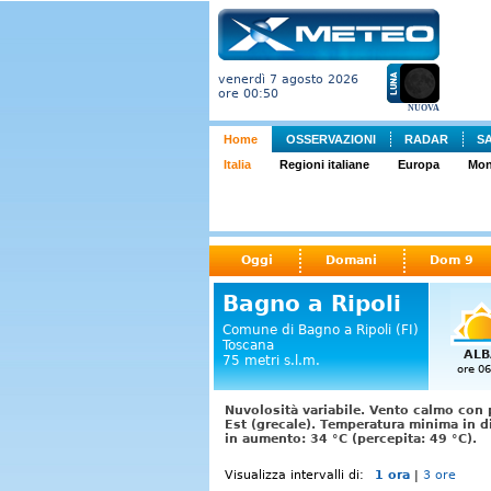
venerdì 7 agosto 2026
ore 00:50
NUOVA
Home
OSSERVAZIONI
RADAR
S
Italia
Regioni italiane
Europa
Mo
Oggi
Domani
Dom 9
Bagno a Ripoli
Comune di Bagno a Ripoli (FI)
Toscana
ALB
75 metri s.l.m.
ore 06
Nuvolosità variabile. Vento calmo con 
Est (grecale). Temperatura minima in 
in aumento: 34 °C (percepita: 49 °C).
Visualizza intervalli di:
1 ora
|
3 ore