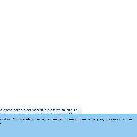
ione anche parziale del materiale presente sul sito. Le
tà per qualsiasi eventuale danno derivante dal loro
cookie
. Chiudendo questo banner, scorrendo questa pagina, cliccando su un
e.