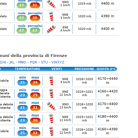
reale
percepita
NNO
4400 m
elato
1019 mb
27
31
2 km/h
reale
percepita
NNE
4390 m
elato
1020 mb
27
30
3 km/h
reale
percepita
ENE
4400 m
elato
1020 mb
27
27
4 km/h
omuni della provincia di Firenze
GHI
-
JKL
-
MNO
-
PQR
-
STU
-
VWXYZ
O
TEMPERATURE
VENTI
PRESSIONE
QUOTA 0°C
min
max
4170÷4440
1018÷1020
NNE
iabile
25
34
9 km/h
mb
m
oggia
min
max
4160÷4420
1019÷1021
NNE
erata
23
29
12 km/h
mb
m
istente
min
max
4170÷4400
ia debole
1018÷1020
NNO
21
31
istente
13 km/h
mb
m
min
max
4180÷4400
ia debole
1019÷1021
NNE
23
30
istente
12 km/h
mb
m
min
max
4160÷4390
1018÷1020
NNE
iabile
25
32
12 km/h
mb
m