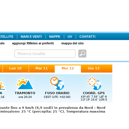
ATELLITE
MARI E VENTI
MAPPE
UV
CONTATTI
ndo
aggiungi XMeteo ai preferiti
mappa del sito
Lun 10
Mar 11
Mer 12
Gio 13
A
TRAMONTO
FUSO ORARIO
COORD. GPS
:16
ore 20:24
CEST (UTC +02:00)
43º 45' 7,56" LAT N
11º 19' 24,6" LON E
punte fino a 9 km/h (4,9 nodi) in prevalenza da Nord - Nord
diminuzione: 25 °C (percepita: 25 °C). Temperatura massima