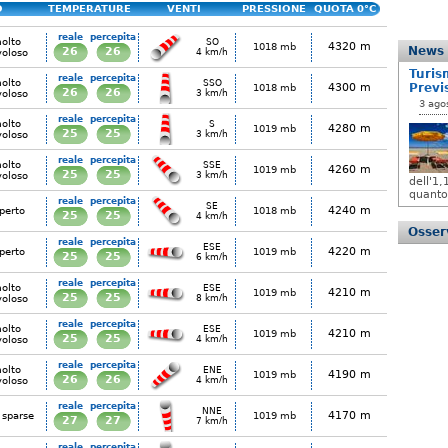
O
TEMPERATURE
VENTI
PRESSIONE
QUOTA 0°C
reale
percepita
olto
SO
4320 m
1018 mb
News
26
26
voloso
4 km/h
Turis
reale
percepita
olto
SSO
4300 m
Previ
1018 mb
26
26
voloso
3 km/h
3 ago
reale
percepita
olto
S
4280 m
1019 mb
25
25
voloso
3 km/h
reale
percepita
olto
SSE
4260 m
1019 mb
25
25
voloso
3 km/h
dell'1
quanto
reale
percepita
SE
4240 m
perto
1018 mb
25
25
4 km/h
Osserv
reale
percepita
ESE
4220 m
perto
1019 mb
25
25
6 km/h
reale
percepita
olto
ESE
4210 m
1019 mb
25
25
voloso
8 km/h
reale
percepita
olto
ESE
4210 m
1019 mb
25
25
voloso
4 km/h
reale
percepita
olto
ENE
4190 m
1019 mb
26
26
voloso
4 km/h
reale
percepita
NNE
4170 m
 sparse
1019 mb
27
27
7 km/h
reale
percepita