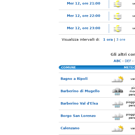
Mer 12, ore 21:00
v
Mer 12, ore 22:00
v
Mer 12, ore 23:00
v
Visualizza intervalli di:
1 ora
|
3 ore
Gli altri c
ABC
-
DEF
-
COMUNE
METE
Bagno a Ripoli
var
pi
Barberino di Mugello
mod
pers
piogg
Barberino Val d'Elsa
pers
piogg
Borgo San Lorenzo
pers
Calenzano
var