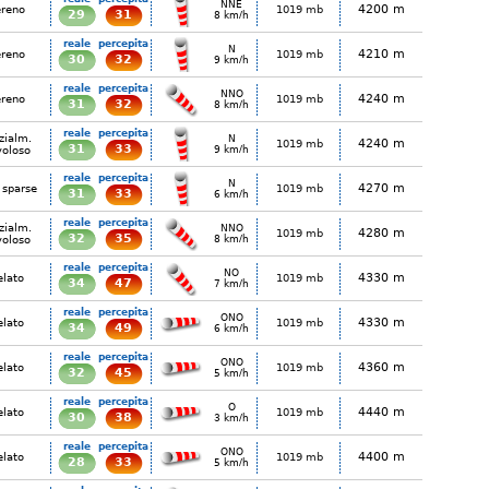
NNE
4200 m
ereno
1019 mb
29
31
8 km/h
reale
percepita
N
4210 m
ereno
1019 mb
30
32
9 km/h
reale
percepita
NNO
4240 m
ereno
1019 mb
31
32
8 km/h
reale
percepita
zialm.
N
4240 m
1019 mb
31
33
voloso
9 km/h
reale
percepita
N
4270 m
 sparse
1019 mb
31
33
6 km/h
reale
percepita
zialm.
NNO
4280 m
1019 mb
32
35
voloso
8 km/h
reale
percepita
NO
4330 m
elato
1019 mb
34
47
7 km/h
reale
percepita
ONO
4330 m
elato
1019 mb
34
49
6 km/h
reale
percepita
ONO
4360 m
elato
1019 mb
32
45
5 km/h
reale
percepita
O
4440 m
elato
1019 mb
30
38
3 km/h
reale
percepita
ONO
4400 m
elato
1019 mb
28
33
5 km/h