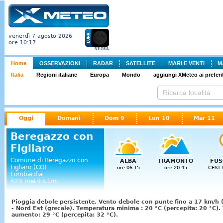
venerdì 7 agosto 2026
ore 10:17
NUOVA
Home
OSSERVAZIONI
RADAR
SATELLITE
MARI E VENTI
M
Italia
Regioni italiane
Europa
Mondo
aggiungi XMeteo ai preferit
Oggi
Domani
Dom 9
Lun 10
Mar 11
Beregazzo con
Figliaro
Comune di Beregazzo con
ALBA
TRAMONTO
FUS
Figliaro (CO)
ore 06:15
ore 20:45
CEST 
Lombardia
423 metri s.l.m.
Pioggia debole persistente. Vento debole con punte fino a 17 km/h 
- Nord Est (grecale). Temperatura minima : 20 °C (percepita: 20 °C)
aumento: 29 °C (percepita: 32 °C).