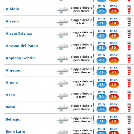
min
max
pioggia debole
Albiolo
20
29
persistente
min
max
pioggia debole
Alserio
21
30
a tratti
min
max
pioggia debole
Alzate Brianza
20
29
a tratti
min
max
pioggia debole
Anzano del Parco
21
30
a tratti
min
max
pioggia debole
Appiano Gentile
20
29
persistente
min
max
pioggia debole
Argegno
21
29
persistente
min
max
pioggia debole
Arosio
21
30
a tratti
min
max
pioggia debole
Asso
20
29
a tratti
min
max
pioggia debole
Barni
18
26
persistente
min
max
pioggia debole
Bellagio
21
29
persistente
min
max
pioggia debole
Bene Lario
20
28
persistente