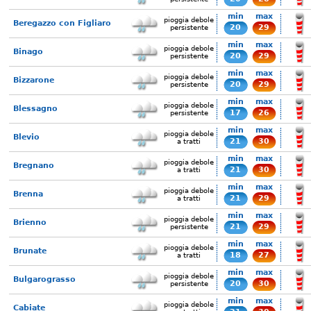
min
max
pioggia debole
Beregazzo con Figliaro
20
29
persistente
min
max
pioggia debole
Binago
20
29
persistente
min
max
pioggia debole
Bizzarone
20
29
persistente
min
max
pioggia debole
Blessagno
17
26
persistente
min
max
pioggia debole
Blevio
21
30
a tratti
min
max
pioggia debole
Bregnano
21
30
a tratti
min
max
pioggia debole
Brenna
21
29
a tratti
min
max
pioggia debole
Brienno
21
29
persistente
min
max
pioggia debole
Brunate
18
27
a tratti
min
max
pioggia debole
Bulgarograsso
20
30
persistente
min
max
pioggia debole
Cabiate