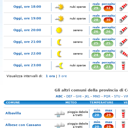
reale
percepita
Oggi, ore 18:00
nubi sparse
29
32
reale
percepita
Oggi, ore 19:00
nubi sparse
28
30
reale
percepita
Oggi, ore 20:00
sereno
26
26
reale
percepita
Oggi, ore 21:00
sereno
25
25
reale
percepita
Oggi, ore 22:00
sereno
24
24
reale
percepita
Oggi, ore 23:00
nubi sparse
23
23
Visualizza intervalli di:
1 ora
|
3 ore
Gli altri comuni della provincia di
ABC
-
DEF
-
GHI
-
JKL
-
MNO
-
PQR
-
STU
-
V
COMUNE
METEO
TEMPERATURE
VE
min
max
pioggia debole
Albavilla
20
29
a tratti
min
max
pioggia debole
Albese con Cassano
20
29
a tratti