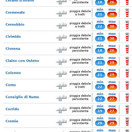
Cerano d'Intelvi
18
26
persistente
min
max
pioggia debole
Cermenate
21
30
a tratti
min
max
pioggia debole
Cernobbio
22
30
a tratti
min
max
pioggia debole
Cirimido
21
30
persistente
min
max
pioggia debole
Civenna
18
26
persistente
min
max
pioggia debole
Claino con Osteno
21
29
persistente
min
max
pioggia debole
Colonno
21
29
persistente
min
max
pioggia debole
Como
22
30
a tratti
min
max
pioggia debole
Consiglio di Rumo
22
27
persistente
min
max
pioggia debole
Corrido
19
27
persistente
min
max
pioggia debole
Cremia
20
29
persistente
min
max
pioggia debole