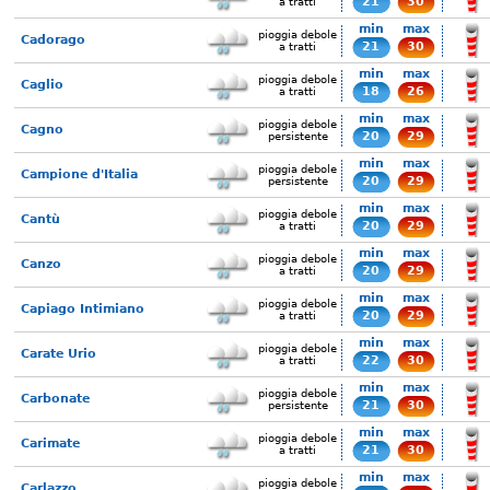
21
30
a tratti
min
max
pioggia debole
Cadorago
21
30
a tratti
min
max
pioggia debole
Caglio
18
26
a tratti
min
max
pioggia debole
Cagno
20
29
persistente
min
max
pioggia debole
Campione d'Italia
20
29
persistente
min
max
pioggia debole
Cantù
20
29
a tratti
min
max
pioggia debole
Canzo
20
29
a tratti
min
max
pioggia debole
Capiago Intimiano
20
29
a tratti
min
max
pioggia debole
Carate Urio
22
30
a tratti
min
max
pioggia debole
Carbonate
21
30
persistente
min
max
pioggia debole
Carimate
21
30
a tratti
min
max
pioggia debole
Carlazzo