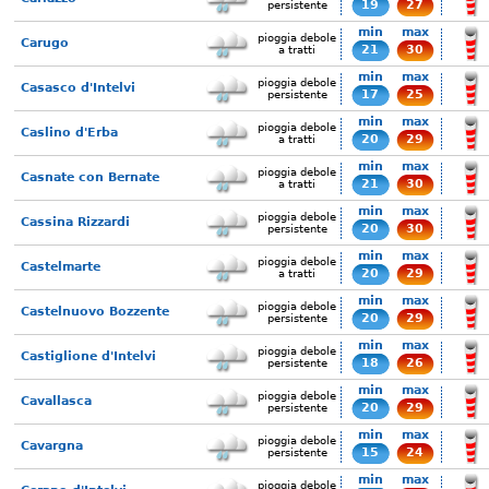
19
27
persistente
min
max
pioggia debole
Carugo
21
30
a tratti
min
max
pioggia debole
Casasco d'Intelvi
17
25
persistente
min
max
pioggia debole
Caslino d'Erba
20
29
a tratti
min
max
pioggia debole
Casnate con Bernate
21
30
a tratti
min
max
pioggia debole
Cassina Rizzardi
20
30
persistente
min
max
pioggia debole
Castelmarte
20
29
a tratti
min
max
pioggia debole
Castelnuovo Bozzente
20
29
persistente
min
max
pioggia debole
Castiglione d'Intelvi
18
26
persistente
min
max
pioggia debole
Cavallasca
20
29
persistente
min
max
pioggia debole
Cavargna
15
24
persistente
min
max
pioggia debole