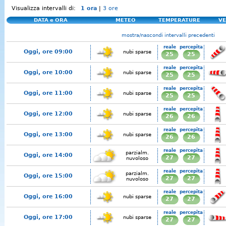
Visualizza intervalli di:
1 ora
|
3 ore
DATA e ORA
METEO
TEMPERATURE
VE
mostra/nascondi intervalli precedenti
reale
percepita
Oggi, ore 09:00
nubi sparse
25
25
reale
percepita
Oggi, ore 10:00
nubi sparse
25
25
reale
percepita
Oggi, ore 11:00
nubi sparse
25
25
reale
percepita
Oggi, ore 12:00
nubi sparse
26
26
reale
percepita
Oggi, ore 13:00
nubi sparse
26
26
reale
percepita
parzialm.
Oggi, ore 14:00
27
27
nuvoloso
reale
percepita
parzialm.
Oggi, ore 15:00
27
27
nuvoloso
reale
percepita
Oggi, ore 16:00
nubi sparse
27
27
reale
percepita
Oggi, ore 17:00
nubi sparse
27
27