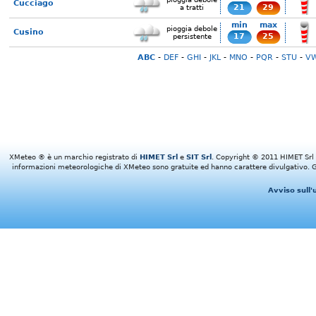
Cucciago
21
29
a tratti
min
max
pioggia debole
Cusino
17
25
persistente
ABC
-
DEF
-
GHI
-
JKL
-
MNO
-
PQR
-
STU
-
V
XMeteo ® è un marchio registrato di
HIMET Srl
e
SIT Srl
. Copyright © 2011 HIMET Srl e 
informazioni meteorologiche di XMeteo sono gratuite ed hanno carattere divulgativo. Gl
Avviso sull'