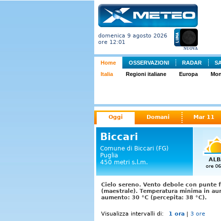
domenica 9 agosto 2026
ore 12:01
NUOVA
Home
OSSERVAZIONI
RADAR
S
Italia
Regioni italiane
Europa
Mo
Oggi
Domani
Mar 11
Biccari
Comune di Biccari (FG)
Puglia
ALB
450 metri s.l.m.
ore 06
Cielo sereno. Vento debole con punte f
(maestrale). Temperatura minima in au
aumento: 30 °C (percepita: 38 °C).
Visualizza intervalli di:
1 ora
|
3 ore