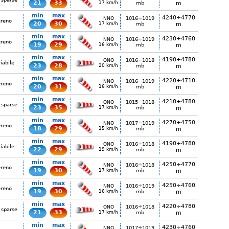
21
33
17 km/h
mb
m
min
max
4240÷4770
1016÷1019
NNO
ereno
20
30
17 km/h
mb
m
min
max
4230÷4760
1016÷1019
NNO
ereno
19
29
16 km/h
mb
m
min
max
4190÷4780
1016÷1018
ONO
iabile
23
28
20 km/h
mb
m
min
max
4220÷4710
1016÷1019
NNO
ereno
20
31
16 km/h
mb
m
min
max
4210÷4780
1015÷1018
ONO
 sparse
23
35
17 km/h
mb
m
min
max
4270÷4750
1017÷1019
NNO
ereno
18
29
15 km/h
mb
m
min
max
4190÷4780
1016÷1018
ONO
iabile
22
29
19 km/h
mb
m
min
max
4250÷4770
1016÷1018
NNO
ereno
19
30
17 km/h
mb
m
min
max
4250÷4760
1016÷1019
NNO
ereno
19
30
16 km/h
mb
m
min
max
4220÷4780
1016÷1018
ONO
 sparse
21
33
17 km/h
mb
m
min
max
4230÷4760
1017÷1019
NNO