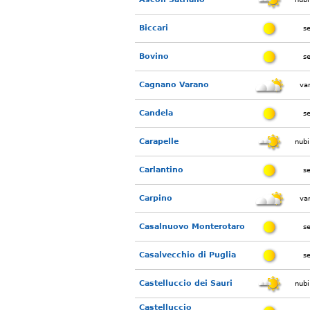
Biccari
s
Bovino
s
Cagnano Varano
var
Candela
s
Carapelle
nubi
Carlantino
s
Carpino
var
Casalnuovo Monterotaro
s
Casalvecchio di Puglia
s
Castelluccio dei Sauri
nubi
Castelluccio