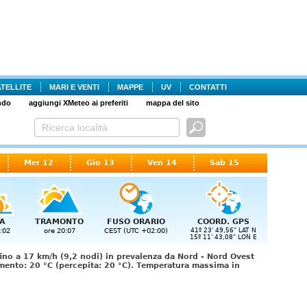
ATELLITE
MARI E VENTI
MAPPE
UV
CONTATTI
ndo
aggiungi XMeteo ai preferiti
mappa del sito
Mer 12
Gio 13
Ven 14
Sab 15
A
TRAMONTO
FUSO ORARIO
COORD. GPS
:02
ore 20:07
CEST (UTC +02:00)
41º 23' 49,56" LAT N
15º 11' 43,08" LON E
ino a 17 km/h (9,2 nodi) in prevalenza da Nord - Nord Ovest
mento: 20 °C (percepita: 20 °C). Temperatura massima in