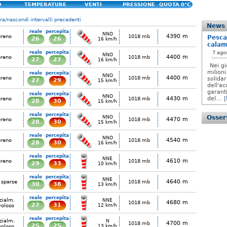
O
TEMPERATURE
VENTI
PRESSIONE
QUOTA 0°C
a/nascondi intervalli precedenti
News
reale
percepita
NNO
4390 m
ereno
1018 mb
Pesca
26
26
16 km/h
calam
reale
percepita
7 ago
NNO
4400 m
ereno
1018 mb
27
27
16 km/h
Nei gi
milioni
reale
percepita
NNO
4400 m
ereno
1018 mb
solida
27
29
15 km/h
dell'ac
garanti
reale
percepita
NNO
4430 m
del... [
ereno
1018 mb
28
30
15 km/h
reale
percepita
Osserv
NNO
4470 m
ereno
1018 mb
28
30
15 km/h
reale
percepita
NNO
4540 m
ereno
1018 mb
28
30
16 km/h
reale
percepita
NNE
4610 m
ereno
1018 mb
29
33
10 km/h
reale
percepita
NNE
4640 m
 sparse
1018 mb
30
38
13 km/h
reale
percepita
zialm.
NNE
4680 m
1018 mb
27
31
voloso
12 km/h
reale
percepita
zialm.
N
4700 m
1018 mb
25
25
voloso
13 km/h