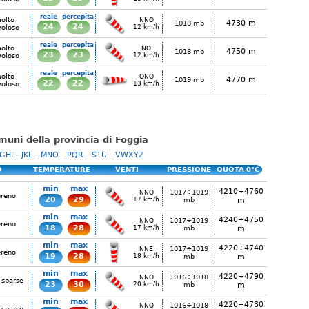
reale
percepita
olto
NNO
4730 m
1018 mb
24
24
voloso
12 km/h
reale
percepita
olto
NO
4750 m
1018 mb
23
23
voloso
12 km/h
reale
percepita
olto
ONO
4770 m
1019 mb
22
22
voloso
13 km/h
omuni della provincia di Foggia
GHI
-
JKL
-
MNO
-
PQR
-
STU
-
VWXYZ
O
TEMPERATURE
VENTI
PRESSIONE
QUOTA 0°C
min
max
4210÷4760
1017÷1019
NNO
ereno
20
29
17 km/h
mb
m
min
max
4240÷4750
1017÷1019
NNO
ereno
18
28
17 km/h
mb
m
min
max
4220÷4740
1017÷1019
NNE
ereno
19
28
18 km/h
mb
m
min
max
4220÷4790
1016÷1018
NNO
 sparse
23
30
20 km/h
mb
m
min
max
4220÷4730
1016÷1018
NNO
 sparse