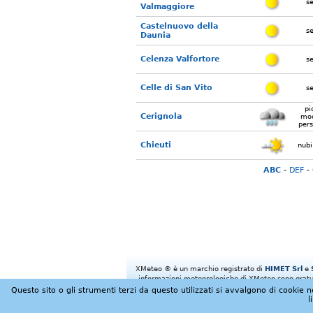
s
Valmaggiore
Castelnuovo della
s
Daunia
Celenza Valfortore
s
Celle di San Vito
s
pi
Cerignola
mod
pers
Chieuti
nubi
ABC
-
DEF
-
XMeteo ® è un marchio registrato di
HIMET Srl
e
informazioni meteorologiche di XMeteo sono gratuit
Questo sito o gli strumenti terzi da questo utilizzati si avvalgono di cookie ne
l