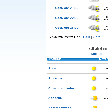
m
Oggi, ore 21:00
nu
m
Oggi, ore 22:00
nu
m
Oggi, ore 23:00
nu
Visualizza intervalli di:
1 ora
|
3 ore
Gli altri c
ABC
-
DEF
-
COMUNE
METE
Accadia
s
Alberona
s
Anzano di Puglia
s
Apricena
nubi
Ascoli Satriano
nubi