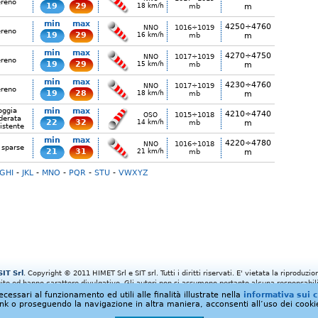
ereno
19
29
18 km/h
mb
m
min
max
4250÷4760
1016÷1019
NNO
ereno
19
29
16 km/h
mb
m
min
max
4270÷4750
1017÷1019
NNO
ereno
19
29
15 km/h
mb
m
min
max
4230÷4760
1017÷1019
NNO
ereno
19
28
18 km/h
mb
m
oggia
min
max
4210÷4740
1015÷1018
OSO
erata
22
32
14 km/h
mb
m
istente
min
max
4220÷4780
1016÷1018
NNO
 sparse
21
31
21 km/h
mb
m
GHI
-
JKL
-
MNO
-
PQR
-
STU
-
VWXYZ
SIT Srl
. Copyright © 2011 HIMET Srl e SIT srl. Tutti i diritti riservati. E' vietata la riproduz
e ed hanno carattere divulgativo. Gli autori non si assumono pertanto alcuna responsabili
utilizzo.
cessari al funzionamento ed utili alle finalità illustrate nella
informativa sui 
ink o proseguendo la navigazione in altra maniera, acconsenti all’uso dei cooki
Avviso sull'uso e sulla proprietà dei dati