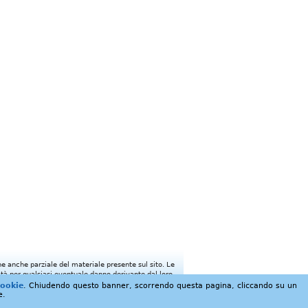
ione anche parziale del materiale presente sul sito. Le
tà per qualsiasi eventuale danno derivante dal loro
cookie
. Chiudendo questo banner, scorrendo questa pagina, cliccando su un
e.