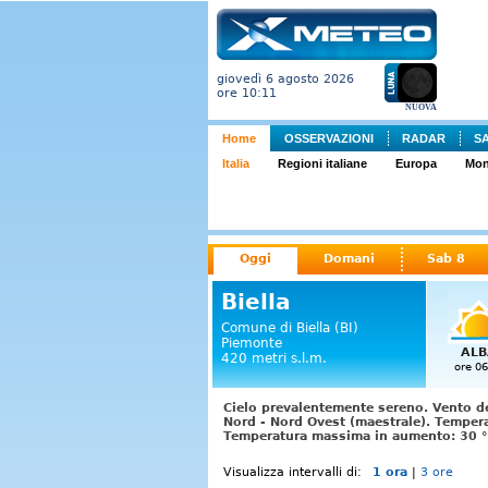
giovedì 6 agosto 2026
ore 10:11
NUOVA
Home
OSSERVAZIONI
RADAR
S
Italia
Regioni italiane
Europa
Mo
Oggi
Domani
Sab 8
Biella
Comune di Biella (BI)
Piemonte
ALB
420 metri s.l.m.
ore 06
Cielo prevalentemente sereno. Vento de
Nord - Nord Ovest (maestrale). Tempera
Temperatura massima in aumento: 30 °C
Visualizza intervalli di:
1 ora
|
3 ore