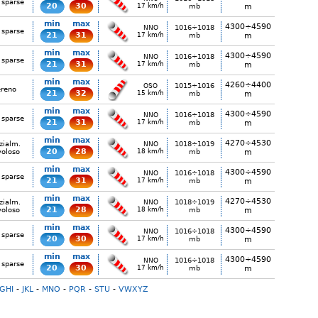
 sparse
20
30
17 km/h
mb
m
min
max
4300÷4590
1016÷1018
NNO
 sparse
21
31
17 km/h
mb
m
min
max
4300÷4590
1016÷1018
NNO
 sparse
21
31
17 km/h
mb
m
min
max
4260÷4400
1015÷1016
OSO
ereno
21
32
15 km/h
mb
m
min
max
4300÷4590
1016÷1018
NNO
 sparse
21
31
17 km/h
mb
m
min
max
4270÷4530
zialm.
1018÷1019
NNO
20
28
voloso
18 km/h
mb
m
min
max
4300÷4590
1016÷1018
NNO
 sparse
21
31
17 km/h
mb
m
min
max
4270÷4530
zialm.
1018÷1019
NNO
21
28
voloso
18 km/h
mb
m
min
max
4300÷4590
1016÷1018
NNO
 sparse
20
30
17 km/h
mb
m
min
max
4300÷4590
1016÷1018
NNO
 sparse
20
30
17 km/h
mb
m
GHI
-
JKL
-
MNO
-
PQR
-
STU
-
VWXYZ