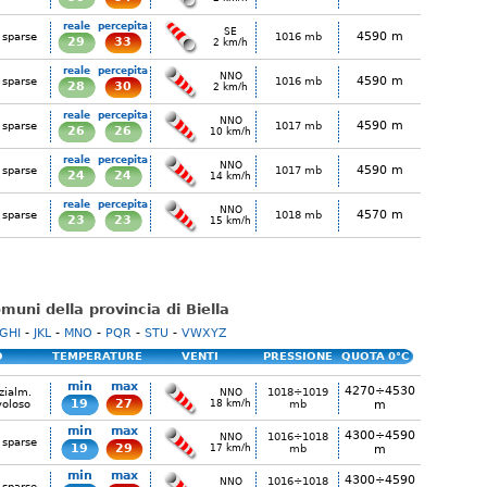
reale
percepita
SE
4590 m
 sparse
1016 mb
29
33
2 km/h
reale
percepita
NNO
4590 m
 sparse
1016 mb
28
30
2 km/h
reale
percepita
NNO
4590 m
 sparse
1017 mb
26
26
10 km/h
reale
percepita
NNO
4590 m
 sparse
1017 mb
24
24
14 km/h
reale
percepita
NNO
4570 m
 sparse
1018 mb
23
23
15 km/h
comuni della provincia di Biella
GHI
-
JKL
-
MNO
-
PQR
-
STU
-
VWXYZ
O
TEMPERATURE
VENTI
PRESSIONE
QUOTA 0°C
min
max
4270÷4530
zialm.
1018÷1019
NNO
19
27
voloso
18 km/h
mb
m
min
max
4300÷4590
1016÷1018
NNO
 sparse
19
29
17 km/h
mb
m
min
max
4300÷4590
1016÷1018
NNO
 sparse