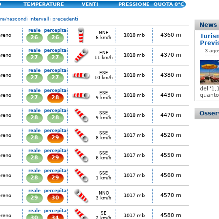
O
TEMPERATURE
VENTI
PRESSIONE
QUOTA 0°C
a/nascondi intervalli precedenti
News
reale
percepita
NNE
4360 m
ereno
1018 mb
Turis
26
26
6 km/h
Previ
reale
percepita
3 ago
ENE
4370 m
ereno
1018 mb
27
27
11 km/h
reale
percepita
ESE
4380 m
ereno
1018 mb
27
27
10 km/h
dell'1
reale
percepita
ESE
4430 m
quanto
ereno
1018 mb
27
28
9 km/h
reale
percepita
Osserv
SSE
4470 m
ereno
1018 mb
28
28
9 km/h
reale
percepita
SSE
4520 m
ereno
1017 mb
28
29
8 km/h
reale
percepita
SSE
4550 m
ereno
1017 mb
28
29
6 km/h
reale
percepita
SSE
4560 m
ereno
1017 mb
28
29
1 km/h
reale
percepita
NNO
4570 m
ereno
1017 mb
29
30
3 km/h
reale
percepita
SE
4580 m
ereno
1017 mb
30
34
2 km/h