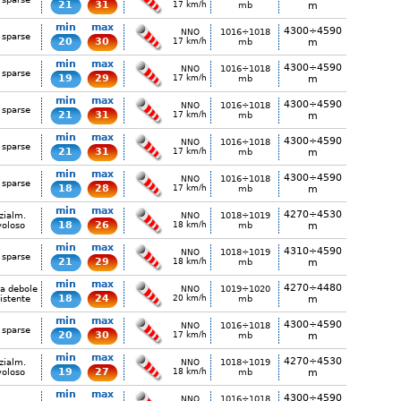
21
31
17 km/h
mb
m
min
max
4300÷4590
1016÷1018
NNO
 sparse
20
30
17 km/h
mb
m
min
max
4300÷4590
1016÷1018
NNO
 sparse
19
29
17 km/h
mb
m
min
max
4300÷4590
1016÷1018
NNO
 sparse
21
31
17 km/h
mb
m
min
max
4300÷4590
1016÷1018
NNO
 sparse
21
31
17 km/h
mb
m
min
max
4300÷4590
1016÷1018
NNO
 sparse
18
28
17 km/h
mb
m
min
max
4270÷4530
zialm.
1018÷1019
NNO
18
26
voloso
18 km/h
mb
m
min
max
4310÷4590
1018÷1019
NNO
 sparse
21
29
18 km/h
mb
m
min
max
4270÷4480
ia debole
1019÷1020
NNO
18
24
istente
20 km/h
mb
m
min
max
4300÷4590
1016÷1018
NNO
 sparse
20
30
17 km/h
mb
m
min
max
4270÷4530
zialm.
1018÷1019
NNO
19
27
voloso
18 km/h
mb
m
min
max
4300÷4590
1016÷1018
NNO