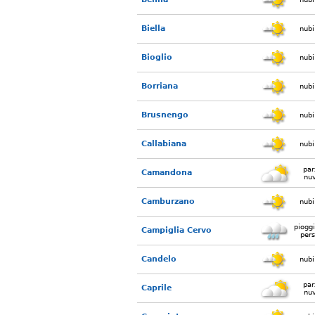
Biella
nubi
Bioglio
nubi
Borriana
nubi
Brusnengo
nubi
Callabiana
nubi
par
Camandona
nu
Camburzano
nubi
piogg
Campiglia Cervo
pers
Candelo
nubi
par
Caprile
nu