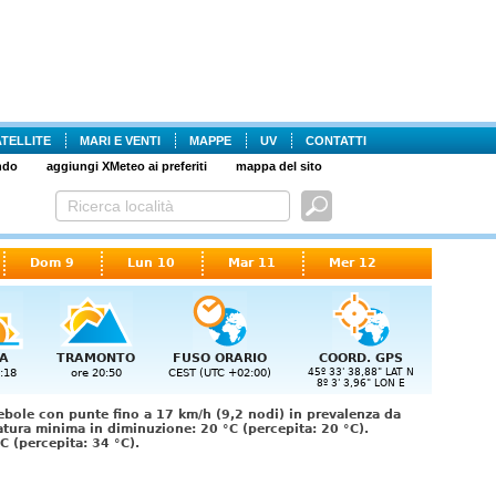
ATELLITE
MARI E VENTI
MAPPE
UV
CONTATTI
ndo
aggiungi XMeteo ai preferiti
mappa del sito
Dom 9
Lun 10
Mar 11
Mer 12
A
TRAMONTO
FUSO ORARIO
COORD. GPS
:18
ore 20:50
CEST (UTC +02:00)
45º 33' 38,88" LAT N
8º 3' 3,96" LON E
bole con punte fino a 17 km/h (9,2 nodi) in prevalenza da
tura minima in diminuzione: 20 °C (percepita: 20 °C).
 (percepita: 34 °C).