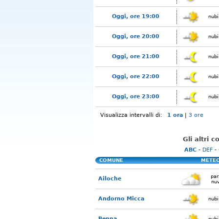
Oggi, ore 19:00
nubi
Oggi, ore 20:00
nubi
Oggi, ore 21:00
nubi
Oggi, ore 22:00
nubi
Oggi, ore 23:00
nubi
Visualizza intervalli di:
1 ora
|
3 ore
Gli altri 
ABC
-
DEF
-
COMUNE
METE
par
Ailoche
nu
Andorno Micca
nubi
Benna
nubi