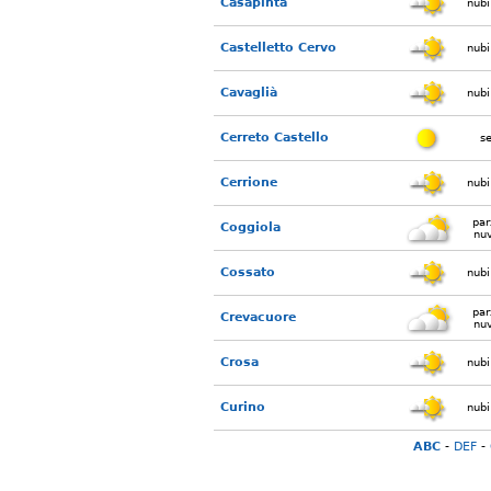
Casapinta
nubi
Castelletto Cervo
nubi
Cavaglià
nubi
Cerreto Castello
s
Cerrione
nubi
par
Coggiola
nu
Cossato
nubi
par
Crevacuore
nu
Crosa
nubi
Curino
nubi
ABC
-
DEF
-