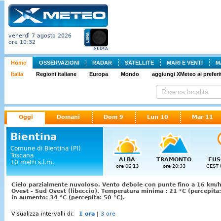
venerdì 7 agosto 2026
ore 10:32
NUOVA
Home
OSSERVAZIONI
RADAR
SATELLITE
MARI E VENTI
M
Italia
Regioni italiane
Europa
Mondo
aggiungi XMeteo ai preferit
Oggi
Domani
Dom 9
Lun 10
Mar 11
Bientina
Comune di Bientina (PI)
Toscana
ALBA
TRAMONTO
FUS
10 metri s.l.m.
ore 06:13
ore 20:33
CEST 
Cielo parzialmente nuvoloso. Vento debole con punte fino a 16 km/h
Ovest - Sud Ovest (libeccio). Temperatura minima : 21 °C (percepit
in aumento: 34 °C (percepita: 50 °C).
Visualizza intervalli di:
1 ora
|
3 ore