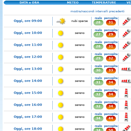
DATA e ORA
METEO
TEMPERATURE
VE
mostra/nascondi intervalli precedenti
reale
percepita
Oggi, ore 09:00
nubi sparse
28
31
reale
percepita
Oggi, ore 10:00
sereno
27
29
reale
percepita
Oggi, ore 11:00
sereno
28
31
reale
percepita
Oggi, ore 12:00
sereno
29
32
reale
percepita
Oggi, ore 13:00
sereno
30
33
reale
percepita
Oggi, ore 14:00
sereno
31
34
reale
percepita
Oggi, ore 15:00
sereno
32
34
reale
percepita
Oggi, ore 16:00
sereno
32
34
reale
percepita
Oggi, ore 17:00
sereno
34
44
reale
percepita
Oggi, ore 18:00
sereno
34
50