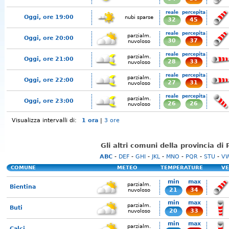
reale
percepita
Oggi, ore 19:00
nubi sparse
32
45
reale
percepita
parzialm.
Oggi, ore 20:00
30
37
nuvoloso
reale
percepita
parzialm.
Oggi, ore 21:00
28
33
nuvoloso
reale
percepita
parzialm.
Oggi, ore 22:00
27
31
nuvoloso
reale
percepita
parzialm.
Oggi, ore 23:00
26
26
nuvoloso
Visualizza intervalli di:
1 ora
|
3 ore
Gli altri comuni della provincia di 
ABC
-
DEF
-
GHI
-
JKL
-
MNO
-
PQR
-
STU
-
V
COMUNE
METEO
TEMPERATURE
VE
min
max
parzialm.
Bientina
21
34
nuvoloso
min
max
parzialm.
Buti
20
33
nuvoloso
min
max
parzialm.
Calci