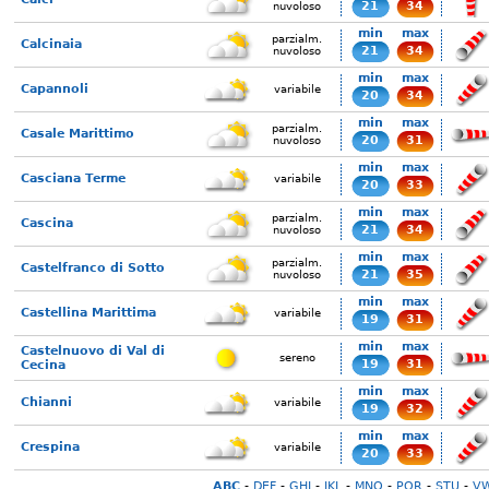
21
34
nuvoloso
min
max
parzialm.
Calcinaia
21
34
nuvoloso
min
max
Capannoli
variabile
20
34
min
max
parzialm.
Casale Marittimo
20
31
nuvoloso
min
max
Casciana Terme
variabile
20
33
min
max
parzialm.
Cascina
21
34
nuvoloso
min
max
parzialm.
Castelfranco di Sotto
21
35
nuvoloso
min
max
Castellina Marittima
variabile
19
31
min
max
Castelnuovo di Val di
sereno
19
31
Cecina
min
max
Chianni
variabile
19
32
min
max
Crespina
variabile
20
33
ABC
-
DEF
-
GHI
-
JKL
-
MNO
-
PQR
-
STU
-
V