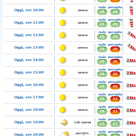
reale
percepita
Oggi, ore 10:00
sereno
28
28
reale
percepita
Oggi, ore 11:00
sereno
29
29
reale
percepita
Oggi, ore 12:00
sereno
29
29
reale
percepita
Oggi, ore 13:00
sereno
29
30
reale
percepita
Oggi, ore 14:00
sereno
29
30
reale
percepita
Oggi, ore 15:00
sereno
29
30
reale
percepita
Oggi, ore 16:00
sereno
29
30
reale
percepita
Oggi, ore 17:00
sereno
29
33
reale
percepita
Oggi, ore 18:00
sereno
28
33
reale
percepita
Oggi, ore 19:00
nubi sparse
27
27
reale
percepita
parzialm.
Oggi, ore 20:00