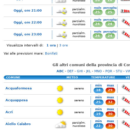
26
26
nuvoloso
reale
percepita
parzialm.
Oggi, ore 21:00
25
25
nuvoloso
reale
percepita
parzialm.
Oggi, ore 22:00
24
24
nuvoloso
reale
percepita
parzialm.
Oggi, ore 23:00
24
24
nuvoloso
Visualizza intervalli di:
1 ora
|
3 ore
Vai alle previsioni mare:
Bonifati
Gli altri comuni della provincia di C
ABC
-
DEF
-
GHI
-
JKL
-
MNO
-
PQR
-
STU
-
V
COMUNE
METEO
TEMPERATURE
VE
min
max
Acquaformosa
sereno
18
29
min
max
Acquappesa
sereno
25
32
min
max
Acri
sereno
19
30
min
max
parzialm.
Aiello Calabro
22
30
nuvoloso