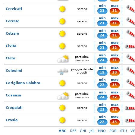
min
max
Cervicati
sereno
21
31
min
max
Cerzeto
sereno
21
31
min
max
Cetraro
sereno
24
31
min
max
Civita
sereno
21
32
min
max
parzialm.
Cleto
24
31
nuvoloso
min
max
pioggia debole
Colosimi
19
28
a tratti
min
max
Corigliano Calabro
sereno
22
33
min
max
parzialm.
Cosenza
24
32
nuvoloso
min
max
Cropalati
sereno
21
32
min
max
Crosia
sereno
22
33
ABC
-
DEF
-
GHI
-
JKL
-
MNO
-
PQR
-
STU
-
V