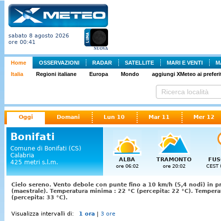
sabato 8 agosto 2026
ore 00:41
NUOVA
Home
OSSERVAZIONI
RADAR
SATELLITE
MARI E VENTI
M
Italia
Regioni italiane
Europa
Mondo
aggiungi XMeteo ai preferit
Oggi
Domani
Lun 10
Mar 11
Mer 12
Bonifati
Comune di Bonifati (CS)
Calabria
ALBA
TRAMONTO
FUS
425 metri s.l.m.
ore 06:02
ore 20:02
CEST 
Cielo sereno. Vento debole con punte fino a 10 km/h (5,4 nodi) in p
(maestrale). Temperatura minima : 22 °C (percepita: 22 °C). Temper
(percepita: 33 °C).
Visualizza intervalli di:
1 ora
|
3 ore