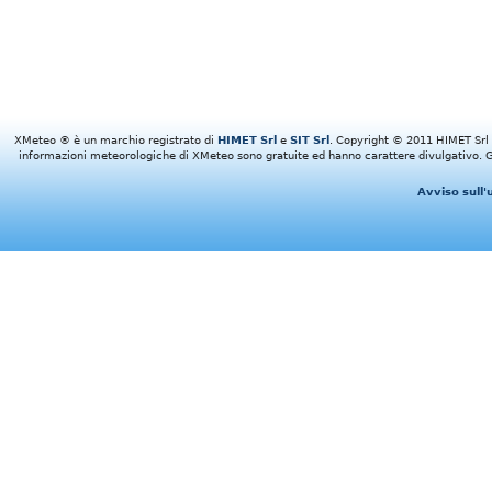
XMeteo ® è un marchio registrato di
HIMET Srl
e
SIT Srl
. Copyright © 2011 HIMET Srl e 
informazioni meteorologiche di XMeteo sono gratuite ed hanno carattere divulgativo. Gl
Avviso sull'