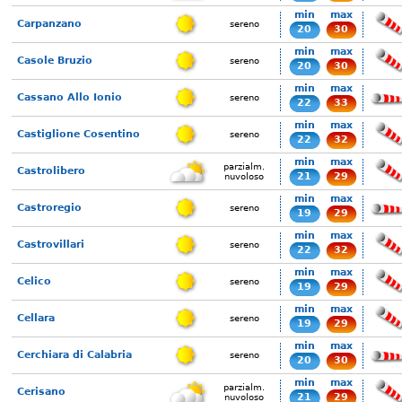
min
max
Carpanzano
sereno
20
30
min
max
Casole Bruzio
sereno
20
30
min
max
Cassano Allo Ionio
sereno
22
33
min
max
Castiglione Cosentino
sereno
22
32
min
max
parzialm.
Castrolibero
21
29
nuvoloso
min
max
Castroregio
sereno
19
29
min
max
Castrovillari
sereno
22
32
min
max
Celico
sereno
19
29
min
max
Cellara
sereno
19
29
min
max
Cerchiara di Calabria
sereno
20
30
min
max
parzialm.
Cerisano
21
29
nuvoloso