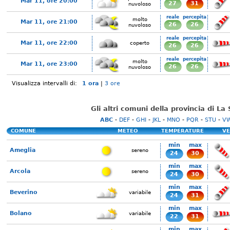
Mar 11, ore 20:00
27
31
nuvoloso
reale
percepita
molto
Mar 11, ore 21:00
26
26
nuvoloso
reale
percepita
Mar 11, ore 22:00
coperto
26
26
reale
percepita
molto
Mar 11, ore 23:00
26
26
nuvoloso
Visualizza intervalli di:
1 ora
|
3 ore
Gli altri comuni della provincia di La
ABC
-
DEF
-
GHI
-
JKL
-
MNO
-
PQR
-
STU
-
V
COMUNE
METEO
TEMPERATURE
VE
min
max
Ameglia
sereno
24
30
min
max
Arcola
sereno
24
30
min
max
Beverino
variabile
24
31
min
max
Bolano
variabile
22
31
min
max