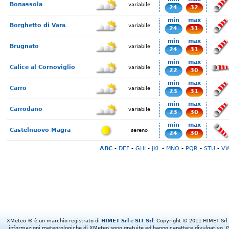
Bonassola
variabile
24
32
min
max
Borghetto di Vara
variabile
24
31
min
max
Brugnato
variabile
24
31
min
max
Calice al Cornoviglio
variabile
22
30
min
max
Carro
variabile
23
31
min
max
Carrodano
variabile
23
30
min
max
Castelnuovo Magra
sereno
24
30
ABC
-
DEF
-
GHI
-
JKL
-
MNO
-
PQR
-
STU
-
V
XMeteo ® è un marchio registrato di
HIMET Srl
e
SIT Srl
. Copyright © 2011 HIMET Srl e 
informazioni meteorologiche di XMeteo sono gratuite ed hanno carattere divulgativo. Gl