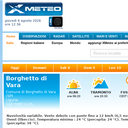
giovedì 6 agosto 2026
ore 12:36
NUOVA
Home
OSSERVAZIONI
RADAR
SATELLITE
MARI E VENTI
M
Italia
Regioni italiane
Europa
Mondo
aggiungi XMeteo ai preferit
Oggi
Domani
Sab 8
Dom 9
Lun 10
Borghetto di
Vara
Comune di Borghetto di Vara
ALBA
TRAMONTO
FUS
(SP)
ore 06:20
ore 20:33
CEST 
Liguria
104 metri s.l.m.
Nuvolosità variabile. Vento debole con punte fino a 12 km/h (6,5 no
Ovest (libeccio). Temperatura minima : 24 °C (percepita: 24 °C). Te
(percepita: 38 °C).