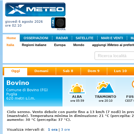
giovedì 6 agosto 2026
ore 02:10
NUOVA
Home
OSSERVAZIONI
RADAR
SATELLITE
MARI E VENTI
M
Italia
Regioni italiane
Europa
Mondo
aggiungi XMeteo ai preferit
Oggi
Domani
Sab 8
Dom 9
Lun 10
Bovino
Comune di Bovino (FG)
Puglia
ALBA
TRAMONTO
FUS
620 metri s.l.m.
ore 05:59
ore 20:10
CEST 
Cielo sereno. Vento debole con punte fino a 13 km/h (7 nodi) in pre
(maestrale). Temperatura minima in diminuzione: 21 °C (percepita: 
aumento: 30 °C (percepita: 37 °C).
Visualizza intervalli di:
1 ora
|
3 ore