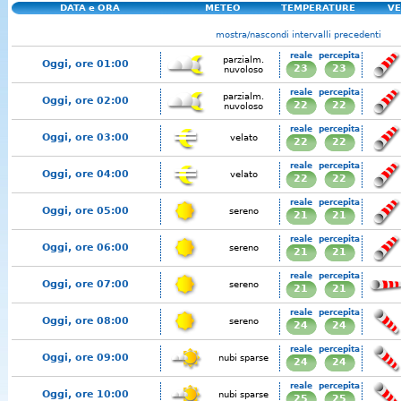
DATA e ORA
METEO
TEMPERATURE
VE
mostra/nascondi intervalli precedenti
reale
percepita
parzialm.
Oggi, ore 01:00
23
23
nuvoloso
reale
percepita
parzialm.
Oggi, ore 02:00
22
22
nuvoloso
reale
percepita
Oggi, ore 03:00
velato
22
22
reale
percepita
Oggi, ore 04:00
velato
22
22
reale
percepita
Oggi, ore 05:00
sereno
21
21
reale
percepita
Oggi, ore 06:00
sereno
21
21
reale
percepita
Oggi, ore 07:00
sereno
21
21
reale
percepita
Oggi, ore 08:00
sereno
24
24
reale
percepita
Oggi, ore 09:00
nubi sparse
24
24
reale
percepita
Oggi, ore 10:00
nubi sparse
25
25