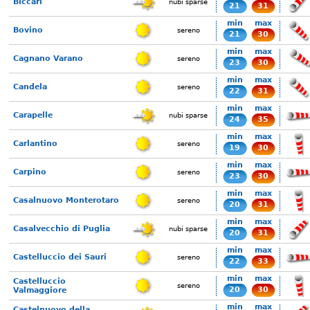
Biccari
nubi sparse
21
31
min
max
Bovino
sereno
21
30
min
max
Cagnano Varano
sereno
23
30
min
max
Candela
sereno
22
31
min
max
Carapelle
nubi sparse
24
35
min
max
Carlantino
sereno
19
30
min
max
Carpino
sereno
23
30
min
max
Casalnuovo Monterotaro
sereno
20
31
min
max
Casalvecchio di Puglia
nubi sparse
20
31
min
max
Castelluccio dei Sauri
sereno
22
33
min
max
Castelluccio
sereno
20
30
Valmaggiore
min
max
Castelnuovo della