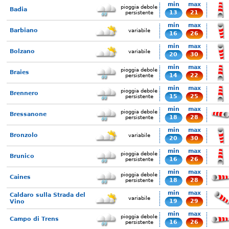
min
max
pioggia debole
Badia
13
21
persistente
min
max
Barbiano
variabile
16
26
min
max
Bolzano
variabile
20
30
min
max
pioggia debole
Braies
14
22
persistente
min
max
pioggia debole
Brennero
15
25
persistente
min
max
pioggia debole
Bressanone
18
28
persistente
min
max
Bronzolo
variabile
20
30
min
max
pioggia debole
Brunico
16
26
persistente
min
max
pioggia debole
Caines
18
28
persistente
min
max
Caldaro sulla Strada del
variabile
19
29
Vino
min
max
pioggia debole
Campo di Trens
16
26
persistente