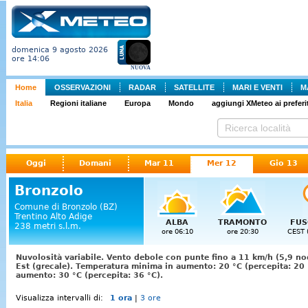
domenica 9 agosto 2026
ore 14:06
NUOVA
Home
OSSERVAZIONI
RADAR
SATELLITE
MARI E VENTI
M
Italia
Regioni italiane
Europa
Mondo
aggiungi XMeteo ai preferit
Oggi
Domani
Mar 11
Mer 12
Gio 13
Bronzolo
Comune di Bronzolo (BZ)
Trentino Alto Adige
ALBA
TRAMONTO
FUS
238 metri s.l.m.
ore 06:10
ore 20:30
CEST 
Nuvolosità variabile. Vento debole con punte fino a 11 km/h (5,9 no
Est (grecale). Temperatura minima in aumento: 20 °C (percepita: 20
aumento: 30 °C (percepita: 36 °C).
Visualizza intervalli di:
1 ora
|
3 ore