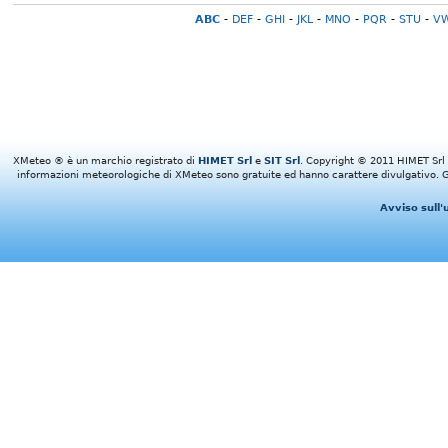
ABC
-
DEF
-
GHI
-
JKL
-
MNO
-
PQR
-
STU
-
V
XMeteo ® è un marchio registrato di
HIMET Srl
e
SIT Srl
. Copyright © 2011 HIMET Srl e 
informazioni meteorologiche di XMeteo sono gratuite ed hanno carattere divulgativo. Gl
Avviso sull'