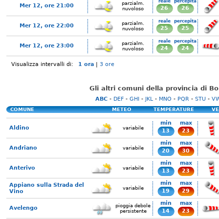
reale
percepita
parzialm.
Mer 12, ore 21:00
26
26
nuvoloso
reale
percepita
parzialm.
Mer 12, ore 22:00
25
25
nuvoloso
reale
percepita
parzialm.
Mer 12, ore 23:00
24
24
nuvoloso
Visualizza intervalli di:
1 ora
|
3 ore
Gli altri comuni della provincia di B
ABC
-
DEF
-
GHI
-
JKL
-
MNO
-
PQR
-
STU
-
V
COMUNE
METEO
TEMPERATURE
VE
min
max
Aldino
variabile
13
23
min
max
Andriano
variabile
20
30
min
max
Anterivo
variabile
13
23
min
max
Appiano sulla Strada del
variabile
19
29
Vino
min
max
pioggia debole
Avelengo
14
23
persistente