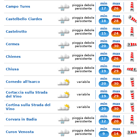
min
max
pioggia debole
Campo Tures
17
26
persistente
min
max
pioggia debole
Castelbello Ciardes
18
28
persistente
min
max
pioggia debole
Castelrotto
15
24
persistente
min
max
pioggia debole
Cermes
20
30
persistente
min
max
pioggia debole
Chienes
17
26
persistente
min
max
pioggia debole
Chiusa
19
29
persistente
min
max
Cornedo all'Isarco
variabile
20
30
min
max
Cortaccia sulla Strada
variabile
19
29
del Vino
min
max
Cortina sulla Strada del
variabile
20
30
Vino
min
max
pioggia debole
Corvara in Badia
12
20
persistente
min
max
pioggia debole
Curon Venosta
9
14
persistente