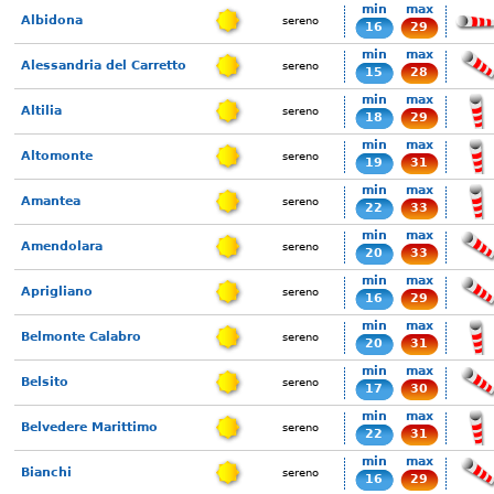
min
max
Albidona
sereno
16
29
min
max
Alessandria del Carretto
sereno
15
28
min
max
Altilia
sereno
18
29
min
max
Altomonte
sereno
19
31
min
max
Amantea
sereno
22
33
min
max
Amendolara
sereno
20
33
min
max
Aprigliano
sereno
16
29
min
max
Belmonte Calabro
sereno
20
31
min
max
Belsito
sereno
17
30
min
max
Belvedere Marittimo
sereno
22
31
min
max
Bianchi
sereno
16
29