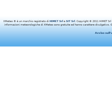
XMeteo ® è un marchio registrato di
HIMET Srl
e
SIT Srl
. Copyright © 2011 HIMET Srl e 
informazioni meteorologiche di XMeteo sono gratuite ed hanno carattere divulgativo. Gl
Avviso sull'