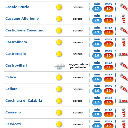
min
max
Casole Bruzio
sereno
17
30
min
max
Cassano Allo Ionio
sereno
20
33
min
max
Castiglione Cosentino
sereno
19
31
min
max
Castrolibero
sereno
18
29
min
max
Castroregio
sereno
16
30
min
max
pioggia debole
Castrovillari
20
31
persistente
min
max
Celico
sereno
16
29
min
max
Cellara
sereno
16
29
min
max
Cerchiara di Calabria
sereno
17
30
min
max
Cerisano
sereno
18
29
min
max
Cervicati
sereno
18
30