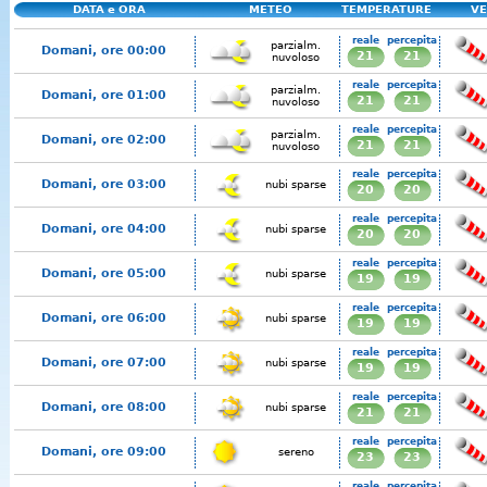
DATA e ORA
METEO
TEMPERATURE
VE
reale
percepita
parzialm.
Domani, ore 00:00
21
21
nuvoloso
reale
percepita
parzialm.
Domani, ore 01:00
21
21
nuvoloso
reale
percepita
parzialm.
Domani, ore 02:00
21
21
nuvoloso
reale
percepita
Domani, ore 03:00
nubi sparse
20
20
reale
percepita
Domani, ore 04:00
nubi sparse
20
20
reale
percepita
Domani, ore 05:00
nubi sparse
19
19
reale
percepita
Domani, ore 06:00
nubi sparse
19
19
reale
percepita
Domani, ore 07:00
nubi sparse
19
19
reale
percepita
Domani, ore 08:00
nubi sparse
21
21
reale
percepita
Domani, ore 09:00
sereno
23
23
reale
percepita