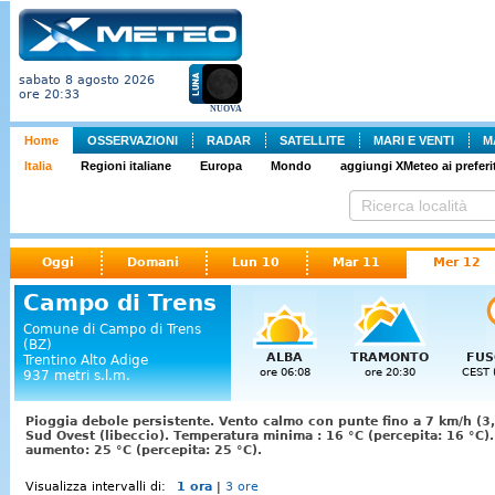
sabato 8 agosto 2026
ore 20:33
NUOVA
Home
OSSERVAZIONI
RADAR
SATELLITE
MARI E VENTI
M
Italia
Regioni italiane
Europa
Mondo
aggiungi XMeteo ai preferit
Oggi
Domani
Lun 10
Mar 11
Mer 12
Campo di Trens
Comune di Campo di Trens
(BZ)
ALBA
TRAMONTO
FUS
Trentino Alto Adige
ore 06:08
ore 20:30
CEST 
937 metri s.l.m.
Pioggia debole persistente. Vento calmo con punte fino a 7 km/h (3,
Sud Ovest (libeccio). Temperatura minima : 16 °C (percepita: 16 °C
aumento: 25 °C (percepita: 25 °C).
Visualizza intervalli di:
1 ora
|
3 ore