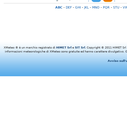
ABC
-
DEF
-
GHI
-
JKL
-
MNO
-
PQR
-
STU
-
V
XMeteo ® è un marchio registrato di
HIMET Srl
e
SIT Srl
. Copyright © 2011 HIMET Srl e 
informazioni meteorologiche di XMeteo sono gratuite ed hanno carattere divulgativo. Gl
Avviso sull'