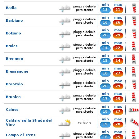
min
max
pioggia debole
Badia
13
21
persistente
min
max
pioggia debole
Barbiano
16
26
persistente
min
max
pioggia debole
Bolzano
20
29
persistente
min
max
pioggia debole
Braies
14
22
persistente
min
max
pioggia debole
Brennero
15
24
persistente
min
max
pioggia debole
Bressanone
18
27
persistente
min
max
pioggia debole
Bronzolo
20
29
persistente
min
max
pioggia debole
Brunico
17
25
persistente
min
max
pioggia debole
Caines
18
27
persistente
min
max
Caldaro sulla Strada del
variabile
19
28
Vino
min
max
pioggia debole
Campo di Trens
16
25
persistente