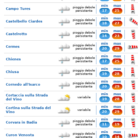
min
max
pioggia debole
Campo Tures
17
25
persistente
min
max
pioggia debole
Castelbello Ciardes
18
27
persistente
min
max
pioggia debole
Castelrotto
14
23
persistente
min
max
pioggia debole
Cermes
20
29
persistente
min
max
pioggia debole
Chienes
17
25
persistente
min
max
pioggia debole
Chiusa
19
28
persistente
min
max
pioggia debole
Cornedo all'Isarco
20
29
persistente
min
max
Cortaccia sulla Strada
variabile
19
28
del Vino
min
max
Cortina sulla Strada del
variabile
20
29
Vino
min
max
pioggia debole
Corvara in Badia
11
19
persistente
min
max
pioggia debole
Curon Venosta
10
14
persistente