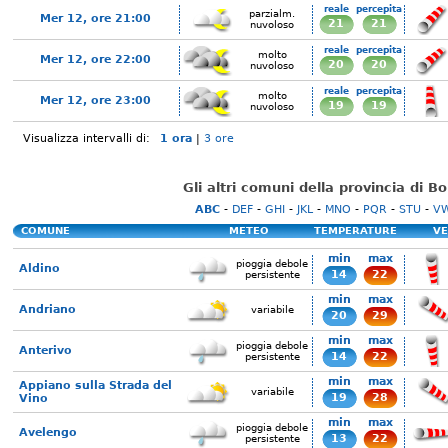
reale
percepita
parzialm.
Mer 12, ore 21:00
21
21
nuvoloso
reale
percepita
molto
Mer 12, ore 22:00
20
20
nuvoloso
reale
percepita
molto
Mer 12, ore 23:00
19
19
nuvoloso
Visualizza intervalli di:
1 ora
|
3 ore
Gli altri comuni della provincia di B
ABC
-
DEF
-
GHI
-
JKL
-
MNO
-
PQR
-
STU
-
V
COMUNE
METEO
TEMPERATURE
VE
min
max
pioggia debole
Aldino
14
22
persistente
min
max
Andriano
variabile
20
29
min
max
pioggia debole
Anterivo
14
22
persistente
min
max
Appiano sulla Strada del
variabile
19
28
Vino
min
max
pioggia debole
Avelengo
13
22
persistente