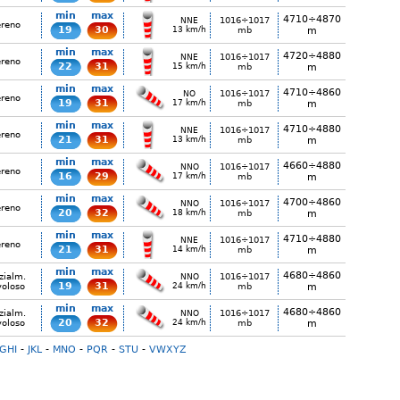
min
max
4710÷4870
1016÷1017
NNE
ereno
19
30
13 km/h
mb
m
min
max
4720÷4880
1016÷1017
NNE
ereno
22
31
15 km/h
mb
m
min
max
4710÷4860
1016÷1017
NO
ereno
19
31
17 km/h
mb
m
min
max
4710÷4880
1016÷1017
NNE
ereno
21
31
13 km/h
mb
m
min
max
4660÷4880
1016÷1017
NNO
ereno
16
29
17 km/h
mb
m
min
max
4700÷4860
1016÷1017
NNO
ereno
20
32
18 km/h
mb
m
min
max
4710÷4880
1016÷1017
NNE
ereno
21
31
14 km/h
mb
m
min
max
4680÷4860
zialm.
1016÷1017
NNO
19
31
voloso
24 km/h
mb
m
min
max
4680÷4860
zialm.
1016÷1017
NNO
20
32
voloso
24 km/h
mb
m
GHI
-
JKL
-
MNO
-
PQR
-
STU
-
VWXYZ