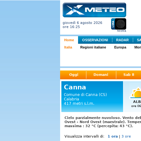
giovedì 6 agosto 2026
ore 16:25
NUOVA
Home
OSSERVAZIONI
RADAR
S
Italia
Regioni italiane
Europa
Mo
Oggi
Domani
Sab 8
Canna
Comune di Canna (CS)
Calabria
ALB
417 metri s.l.m.
ore 06
Cielo parzialmente nuvoloso. Vento deb
Ovest - Nord Ovest (maestrale). Temper
massima : 32 °C (percepita: 43 °C).
Visualizza intervalli di:
1 ora
|
3 ore