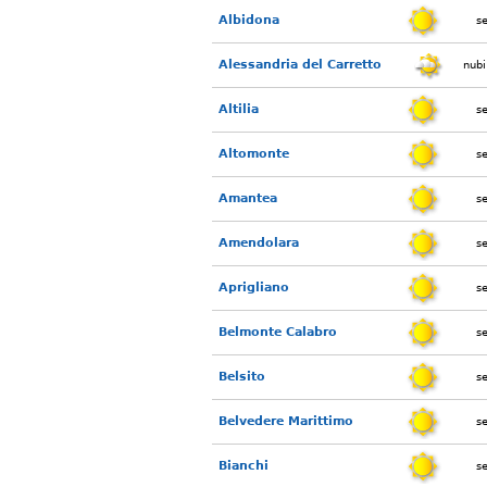
Albidona
s
Alessandria del Carretto
nubi
Altilia
s
Altomonte
s
Amantea
s
Amendolara
s
Aprigliano
s
Belmonte Calabro
s
Belsito
s
Belvedere Marittimo
s
Bianchi
s