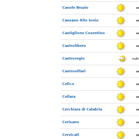
Casole Bruzio
s
Cassano Allo Ionio
s
Castiglione Cosentino
s
Castrolibero
s
Castroregio
nubi
Castrovillari
s
Celico
s
Cellara
s
Cerchiara di Calabria
s
Cerisano
s
Cervicati
s