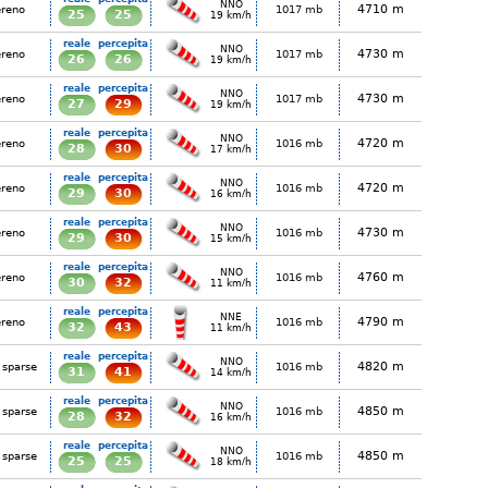
NNO
4710 m
ereno
1017 mb
25
25
19 km/h
reale
percepita
NNO
4730 m
ereno
1017 mb
26
26
19 km/h
reale
percepita
NNO
4730 m
ereno
1017 mb
27
29
19 km/h
reale
percepita
NNO
4720 m
ereno
1016 mb
28
30
17 km/h
reale
percepita
NNO
4720 m
ereno
1016 mb
29
30
16 km/h
reale
percepita
NNO
4730 m
ereno
1016 mb
29
30
15 km/h
reale
percepita
NNO
4760 m
ereno
1016 mb
30
32
11 km/h
reale
percepita
NNE
4790 m
ereno
1016 mb
32
43
11 km/h
reale
percepita
NNO
4820 m
 sparse
1016 mb
31
41
14 km/h
reale
percepita
NNO
4850 m
 sparse
1016 mb
28
32
16 km/h
reale
percepita
NNO
4850 m
 sparse
1016 mb
25
25
18 km/h