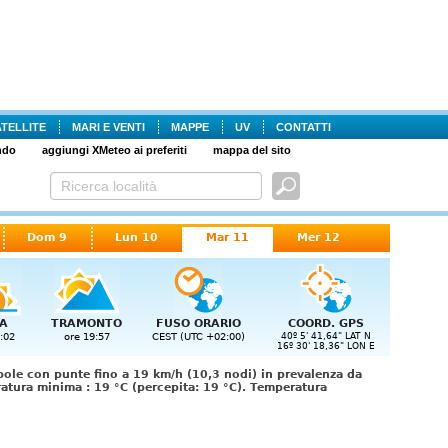
ATELLITE
MARI E VENTI
MAPPE
UV
CONTATTI
ndo
aggiungi XMeteo ai preferiti
mappa del sito
Dom 9
Lun 10
Mar 11
Mer 12
A
TRAMONTO
FUSO ORARIO
COORD. GPS
:02
ore 19:57
CEST (UTC +02:00)
40º 5' 41,64" LAT N
16º 30' 18,36" LON E
ole con punte fino a 19 km/h (10,3 nodi) in prevalenza da
atura minima : 19 °C (percepita: 19 °C). Temperatura