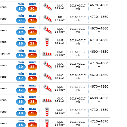
min
max
4670÷4860
1016÷1017
NNO
ereno
17
30
18 km/h
mb
m
min
max
4710÷4860
1016÷1017
NO
ereno
21
33
17 km/h
mb
m
min
max
4670÷4860
1016÷1017
NNO
ereno
19
32
18 km/h
mb
m
min
max
4710÷4880
1016÷1017
NNE
ereno
18
29
14 km/h
mb
m
min
max
4690÷4850
1016÷1017
ONO
 sparse
16
29
20 km/h
mb
m
min
max
4710÷4860
1016÷1017
NNO
ereno
20
32
18 km/h
mb
m
min
max
4670÷4860
1016÷1017
NNO
ereno
17
30
18 km/h
mb
m
min
max
4670÷4860
1016÷1017
NNO
ereno
17
30
18 km/h
mb
m
min
max
4690÷4850
1016÷1017
ONO
ereno
18
31
16 km/h
mb
m
min
max
4710÷4880
1016÷1017
NNE
ereno
18
29
14 km/h
mb
m
min
max
4710÷4870
1016÷1017
NNE
ereno
18
30
13 km/h
mb
m