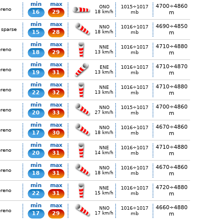
min
max
4700÷4860
1015÷1017
ONO
ereno
16
29
18 km/h
mb
m
min
max
4690÷4850
1016÷1017
NNO
 sparse
15
28
18 km/h
mb
m
min
max
4710÷4880
1016÷1017
NNE
ereno
18
29
13 km/h
mb
m
min
max
4710÷4870
1016÷1017
ENE
ereno
19
31
13 km/h
mb
m
min
max
4710÷4880
1016÷1017
NNE
ereno
22
32
13 km/h
mb
m
min
max
4700÷4860
1015÷1017
NNO
ereno
20
33
27 km/h
mb
m
min
max
4670÷4860
1016÷1017
NNO
ereno
17
30
18 km/h
mb
m
min
max
4710÷4880
1016÷1017
NNE
ereno
20
31
14 km/h
mb
m
min
max
4670÷4860
1016÷1017
NNO
ereno
18
31
18 km/h
mb
m
min
max
4720÷4880
1016÷1017
NNE
ereno
22
31
15 km/h
mb
m
min
max
4660÷4880
1016÷1017
NNO
ereno
17
29
17 km/h
mb
m