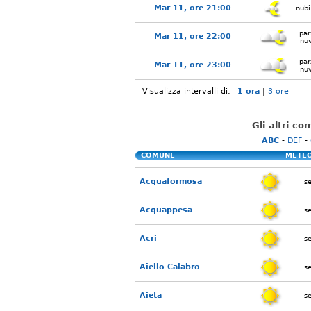
Mar 11, ore 21:00
nubi
par
Mar 11, ore 22:00
nu
par
Mar 11, ore 23:00
nu
Visualizza intervalli di:
1 ora
|
3 ore
Gli altri c
ABC
-
DEF
-
COMUNE
METE
Acquaformosa
s
Acquappesa
s
Acri
s
Aiello Calabro
s
Aieta
s