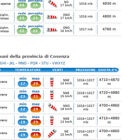
reale
percepita
NO
4830 m
 sparse
1016 mb
24
24
17 km/h
reale
percepita
zialm.
ONO
4800 m
1016 mb
23
23
voloso
17 km/h
reale
percepita
zialm.
ONO
4760 m
1017 mb
22
22
voloso
16 km/h
omuni della provincia di Cosenza
GHI
-
JKL
-
MNO
-
PQR
-
STU
-
VWXYZ
O
TEMPERATURE
VENTI
PRESSIONE
QUOTA 0°C
min
max
4710÷4870
1016÷1017
NNE
ereno
17
29
14 km/h
mb
m
min
max
4720÷4880
1016÷1017
NNE
ereno
23
31
15 km/h
mb
m
min
max
4700÷4860
1016÷1017
NNO
ereno
17
29
18 km/h
mb
m
min
max
4710÷4880
1016÷1017
NNE
ereno
19
29
13 km/h
mb
m
min
max
4700÷4860
1016÷1017
NE
ereno
19
29
15 km/h
mb
m