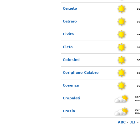
Cerzeto
s
Cetraro
s
Civita
s
Cleto
s
Colosimi
s
Corigliano Calabro
s
Cosenza
s
par
Cropalati
nu
par
Crosia
nu
ABC
-
DEF
-