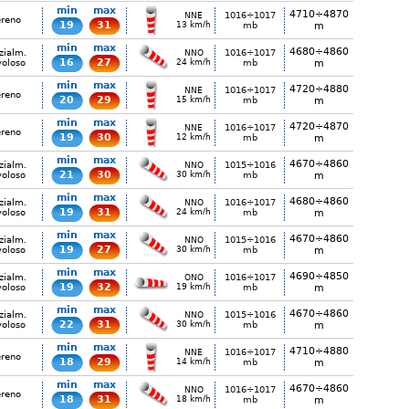
min
max
4710÷4870
1016÷1017
NNE
ereno
19
31
13 km/h
mb
m
min
max
4680÷4860
zialm.
1016÷1017
NNO
16
27
voloso
24 km/h
mb
m
min
max
4720÷4880
1016÷1017
NNE
ereno
20
29
15 km/h
mb
m
min
max
4720÷4870
1016÷1017
NNE
ereno
19
30
12 km/h
mb
m
min
max
4670÷4860
zialm.
1015÷1016
NNO
21
30
voloso
30 km/h
mb
m
min
max
4680÷4860
zialm.
1016÷1017
NNO
19
31
voloso
24 km/h
mb
m
min
max
4670÷4860
zialm.
1015÷1016
NNO
19
27
voloso
30 km/h
mb
m
min
max
4690÷4850
zialm.
1016÷1017
ONO
19
32
voloso
19 km/h
mb
m
min
max
4670÷4860
zialm.
1015÷1016
NNO
22
31
voloso
30 km/h
mb
m
min
max
4710÷4880
1016÷1017
NNE
ereno
18
29
14 km/h
mb
m
min
max
4670÷4860
1016÷1017
NNO
ereno
18
31
18 km/h
mb
m