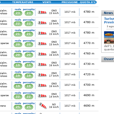
O
TEMPERATURE
VENTI
PRESSIONE
QUOTA 0°C
reale
percepita
zialm.
ONO
4780 m
1017 mb
News
23
23
voloso
15 km/h
Turis
reale
percepita
zialm.
ONO
4780 m
Previ
1017 mb
22
22
voloso
15 km/h
3 ago
reale
percepita
zialm.
ONO
4780 m
1017 mb
21
21
voloso
15 km/h
reale
percepita
ONO
4770 m
 sparse
1017 mb
20
20
15 km/h
dell'1
quanto
reale
percepita
zialm.
ONO
4760 m
1017 mb
20
20
voloso
16 km/h
Osserv
reale
percepita
zialm.
ONO
4730 m
1017 mb
19
19
voloso
16 km/h
reale
percepita
zialm.
ONO
4720 m
1017 mb
19
19
voloso
17 km/h
reale
percepita
zialm.
ONO
4700 m
1017 mb
19
19
voloso
16 km/h
reale
percepita
ONO
4690 m
 sparse
1017 mb
22
22
14 km/h
reale
percepita
NO
4690 m
ereno
1017 mb
25
25
16 km/h
reale
percepita