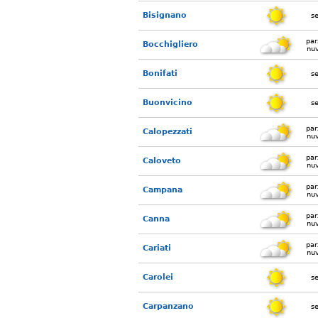
Bisignano
s
par
Bocchigliero
nu
Bonifati
s
Buonvicino
s
par
Calopezzati
nu
par
Caloveto
nu
par
Campana
nu
par
Canna
nu
par
Cariati
nu
Carolei
s
Carpanzano
s