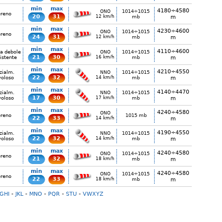
min
max
4180÷4580
1014÷1015
ONO
ereno
20
31
12 km/h
mb
m
min
max
4230÷4600
1014÷1015
ONO
ereno
24
31
12 km/h
mb
m
min
max
4110÷4600
ia debole
1014÷1015
ONO
21
30
istente
16 km/h
mb
m
min
max
4210÷4550
zialm.
1014÷1015
NNO
22
32
voloso
14 km/h
mb
m
min
max
4140÷4470
zialm.
1014÷1015
NNO
17
30
voloso
17 km/h
mb
m
min
max
4240÷4580
ONO
ereno
1015 mb
22
33
14 km/h
m
min
max
4190÷4550
zialm.
1014÷1015
NNO
22
32
voloso
14 km/h
mb
m
min
max
4240÷4580
1014÷1015
ONO
ereno
21
32
18 km/h
mb
m
min
max
4240÷4580
1014÷1015
ONO
ereno
22
33
18 km/h
mb
m
GHI
-
JKL
-
MNO
-
PQR
-
STU
-
VWXYZ