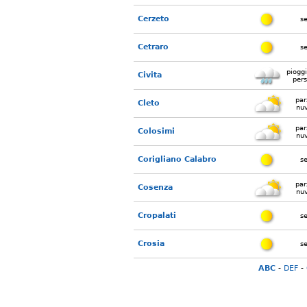
Cerzeto
s
Cetraro
s
piogg
Civita
pers
par
Cleto
nu
par
Colosimi
nu
Corigliano Calabro
s
par
Cosenza
nu
Cropalati
s
Crosia
s
ABC
-
DEF
-