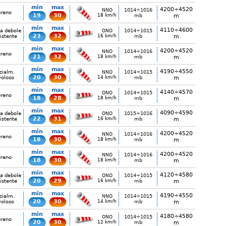
min
max
4200÷4520
1014÷1016
NNO
ereno
19
30
18 km/h
mb
m
min
max
4110÷4600
ia debole
1014÷1015
ONO
23
32
istente
16 km/h
mb
m
min
max
4200÷4520
1014÷1016
NNO
ereno
21
32
18 km/h
mb
m
min
max
4190÷4550
zialm.
1014÷1015
NNO
20
30
voloso
14 km/h
mb
m
min
max
4140÷4570
1014÷1015
ONO
ereno
18
28
18 km/h
mb
m
min
max
4090÷4590
ia debole
1015÷1016
ONO
22
31
istente
16 km/h
mb
m
min
max
4200÷4520
1014÷1016
NNO
ereno
18
30
18 km/h
mb
m
min
max
4200÷4520
1014÷1016
NNO
ereno
18
30
18 km/h
mb
m
min
max
4120÷4580
ia debole
1014÷1015
ONO
20
29
istente
16 km/h
mb
m
min
max
4190÷4550
zialm.
1014÷1015
NNO
20
30
voloso
14 km/h
mb
m
min
max
4180÷4580
1014÷1015
ONO
ereno
20
30
12 km/h
mb
m