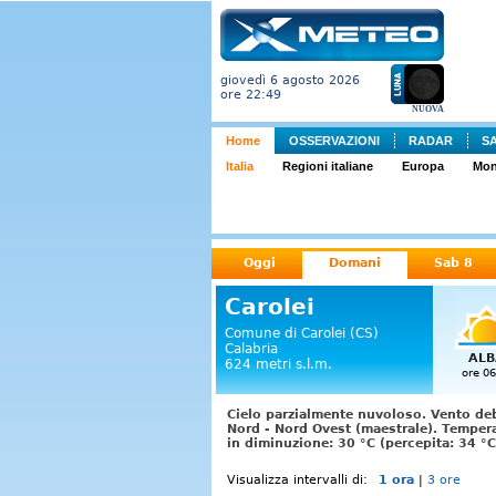
giovedì 6 agosto 2026
ore 22:49
NUOVA
Home
OSSERVAZIONI
RADAR
S
Italia
Regioni italiane
Europa
Mo
Oggi
Domani
Sab 8
Carolei
Comune di Carolei (CS)
Calabria
ALB
624 metri s.l.m.
ore 06
Cielo parzialmente nuvoloso. Vento deb
Nord - Nord Ovest (maestrale). Temper
in diminuzione: 30 °C (percepita: 34 °C
Visualizza intervalli di:
1 ora
|
3 ore