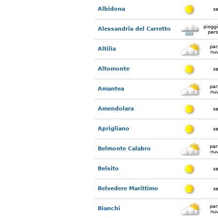
Albidona
s
piogg
Alessandria del Carretto
pers
par
Altilia
nu
Altomonte
s
par
Amantea
nu
Amendolara
s
Aprigliano
s
par
Belmonte Calabro
nu
Belsito
s
Belvedere Marittimo
s
par
Bianchi
nu