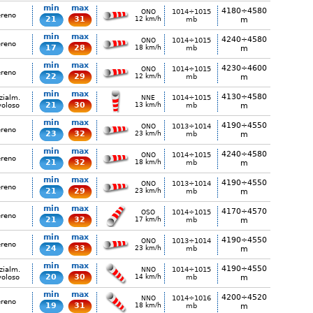
min
max
4180÷4580
1014÷1015
ONO
ereno
21
31
12 km/h
mb
m
min
max
4240÷4580
1014÷1015
ONO
ereno
17
28
18 km/h
mb
m
min
max
4230÷4600
1014÷1015
ONO
ereno
22
29
12 km/h
mb
m
min
max
4130÷4580
zialm.
1014÷1015
NNE
21
30
voloso
13 km/h
mb
m
min
max
4190÷4550
1013÷1014
ONO
ereno
23
32
23 km/h
mb
m
min
max
4240÷4580
1014÷1015
ONO
ereno
21
32
18 km/h
mb
m
min
max
4190÷4550
1013÷1014
ONO
ereno
21
29
23 km/h
mb
m
min
max
4170÷4570
1014÷1015
OSO
ereno
21
32
17 km/h
mb
m
min
max
4190÷4550
1013÷1014
ONO
ereno
24
33
23 km/h
mb
m
min
max
4190÷4550
zialm.
1014÷1015
NNO
20
30
voloso
14 km/h
mb
m
min
max
4200÷4520
1014÷1016
NNO
ereno
19
31
18 km/h
mb
m