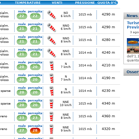
O
TEMPERATURE
VENTI
PRESSIONE
QUOTA 0°C
reale
percepita
zialm.
NO
4290 m
1015 mb
News
22
22
voloso
6 km/h
Turis
reale
percepita
zialm.
NNO
4290 m
Previ
1015 mb
21
21
voloso
6 km/h
3 ago
reale
percepita
zialm.
NNO
4280 m
1015 mb
21
21
voloso
8 km/h
reale
percepita
zialm.
NNO
4240 m
1014 mb
21
21
voloso
8 km/h
dell'1
quanto
reale
percepita
zialm.
N
4210 m
1014 mb
20
20
voloso
7 km/h
Osserv
reale
percepita
zialm.
N
4190 m
1014 mb
20
20
voloso
7 km/h
reale
percepita
N
4230 m
 sparse
1014 mb
20
20
8 km/h
reale
percepita
NNE
4340 m
 sparse
1015 mb
20
20
10 km/h
reale
percepita
NNE
4360 m
ereno
1015 mb
23
23
8 km/h
reale
percepita
NNE
4320 m
ereno
1015 mb
27
28
9 km/h
reale
percepita