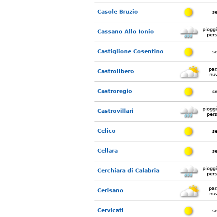
Casole Bruzio
s
piogg
Cassano Allo Ionio
pers
Castiglione Cosentino
s
par
Castrolibero
nu
Castroregio
s
piogg
Castrovillari
pers
Celico
s
Cellara
s
piogg
Cerchiara di Calabria
pers
par
Cerisano
nu
Cervicati
s