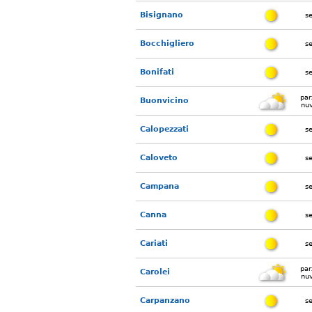
Bisignano
s
Bocchigliero
s
Bonifati
s
par
Buonvicino
nu
Calopezzati
s
Caloveto
s
Campana
s
Canna
s
Cariati
s
par
Carolei
nu
Carpanzano
s