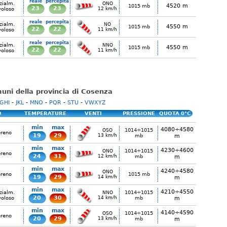
reale
percepita
zialm.
ONO
4520 m
1015 mb
23
23
voloso
12 km/h
reale
percepita
zialm.
NO
4550 m
1015 mb
22
22
voloso
11 km/h
reale
percepita
zialm.
NNO
4550 m
1015 mb
22
22
voloso
11 km/h
omuni della provincia di Cosenza
GHI
-
JKL
-
MNO
-
PQR
-
STU
-
VWXYZ
O
TEMPERATURE
VENTI
PRESSIONE
QUOTA 0°C
min
max
4080÷4580
1014÷1015
OSO
ereno
19
29
13 km/h
mb
m
min
max
4230÷4600
1014÷1015
ONO
ereno
24
31
12 km/h
mb
m
min
max
4240÷4580
ONO
ereno
1015 mb
19
29
14 km/h
m
min
max
4210÷4550
zialm.
1014÷1015
NNO
20
30
voloso
14 km/h
mb
m
min
max
4140÷4590
1014÷1015
OSO
ereno
20
29
13 km/h
mb
m