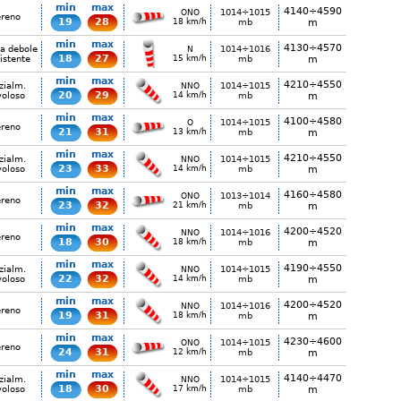
min
max
4140÷4590
1014÷1015
ONO
ereno
19
28
18 km/h
mb
m
min
max
4130÷4570
ia debole
1014÷1016
N
18
27
istente
15 km/h
mb
m
min
max
4210÷4550
zialm.
1014÷1015
NNO
20
29
voloso
14 km/h
mb
m
min
max
4100÷4580
1014÷1015
O
ereno
21
31
13 km/h
mb
m
min
max
4210÷4550
zialm.
1014÷1015
NNO
23
33
voloso
14 km/h
mb
m
min
max
4160÷4580
1013÷1014
ONO
ereno
23
32
21 km/h
mb
m
min
max
4200÷4520
1014÷1016
NNO
ereno
18
30
18 km/h
mb
m
min
max
4190÷4550
zialm.
1014÷1015
NNO
22
32
voloso
14 km/h
mb
m
min
max
4200÷4520
1014÷1016
NNO
ereno
19
31
18 km/h
mb
m
min
max
4230÷4600
1014÷1015
ONO
ereno
24
31
12 km/h
mb
m
min
max
4140÷4470
zialm.
1014÷1015
NNO
18
30
voloso
17 km/h
mb
m