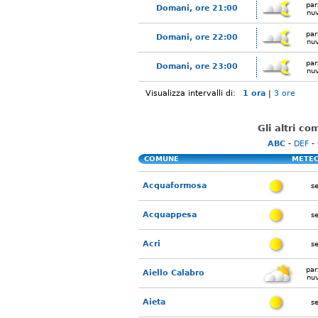
par
Domani, ore 21:00
nu
par
Domani, ore 22:00
nu
par
Domani, ore 23:00
nu
Visualizza intervalli di:
1 ora
|
3 ore
Gli altri c
ABC
-
DEF
-
COMUNE
METE
Acquaformosa
s
Acquappesa
s
Acri
s
par
Aiello Calabro
nu
Aieta
s