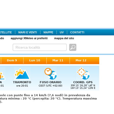
ATELLITE
MARI E VENTI
MAPPE
UV
CONTATTI
ndo
aggiungi XMeteo ai preferiti
mappa del sito
Dom 9
Lun 10
Mar 11
Mer 12
A
TRAMONTO
FUSO ORARIO
COORD. GPS
:01
ore 20:01
CEST (UTC +02:00)
39º 15' 26,28" LAT N
16º 13' 15,24" LON E
ole con punte fino a 14 km/h (7,6 nodi) in prevalenza da
atura minima : 20 °C (percepita: 20 °C). Temperatura massima
).