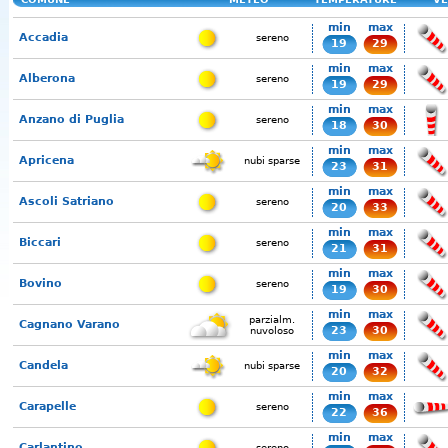
min
max
Accadia
sereno
19
29
min
max
Alberona
sereno
19
29
min
max
Anzano di Puglia
sereno
18
30
min
max
Apricena
nubi sparse
23
31
min
max
Ascoli Satriano
sereno
20
33
min
max
Biccari
sereno
21
31
min
max
Bovino
sereno
19
30
min
max
parzialm.
Cagnano Varano
23
30
nuvoloso
min
max
Candela
nubi sparse
20
32
min
max
Carapelle
sereno
22
36
min
max
Carlantino
sereno