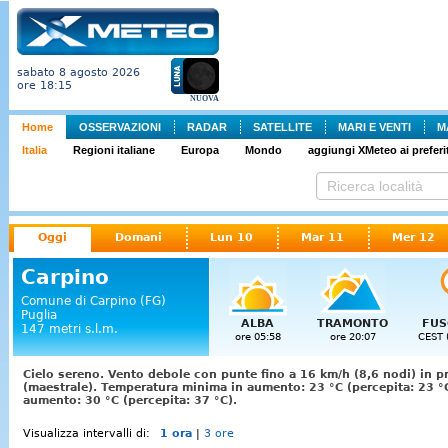
sabato 8 agosto 2026
ore 18:15
NUOVA
Home
OSSERVAZIONI
RADAR
SATELLITE
MARI E VENTI
M
Italia
Regioni italiane
Europa
Mondo
aggiungi XMeteo ai preferit
Oggi
Domani
Lun 10
Mar 11
Mer 12
Carpino
Comune di Carpino (FG)
Puglia
ALBA
TRAMONTO
FUS
147 metri s.l.m.
ore 05:58
ore 20:07
CEST 
Cielo sereno. Vento debole con punte fino a 16 km/h (8,6 nodi) in p
(maestrale). Temperatura minima in aumento: 23 °C (percepita: 23 
aumento: 30 °C (percepita: 37 °C).
Visualizza intervalli di:
1 ora
|
3 ore