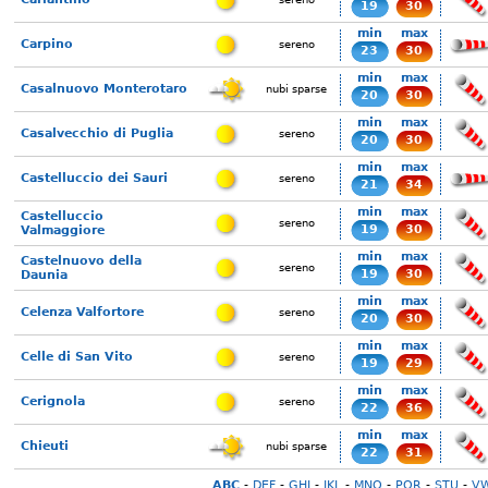
19
30
min
max
Carpino
sereno
23
30
min
max
Casalnuovo Monterotaro
nubi sparse
20
30
min
max
Casalvecchio di Puglia
sereno
20
30
min
max
Castelluccio dei Sauri
sereno
21
34
min
max
Castelluccio
sereno
19
30
Valmaggiore
min
max
Castelnuovo della
sereno
19
30
Daunia
min
max
Celenza Valfortore
sereno
20
30
min
max
Celle di San Vito
sereno
19
29
min
max
Cerignola
sereno
22
36
min
max
Chieuti
nubi sparse
22
31
ABC
-
DEF
-
GHI
-
JKL
-
MNO
-
PQR
-
STU
-
V