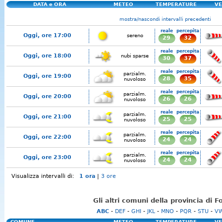
DATA e ORA
METEO
TEMPERATURE
VE
mostra/nascondi intervalli precedenti
reale
percepita
Oggi, ore 17:00
sereno
29
32
reale
percepita
Oggi, ore 18:00
nubi sparse
30
37
reale
percepita
parzialm.
Oggi, ore 19:00
28
35
nuvoloso
reale
percepita
parzialm.
Oggi, ore 20:00
26
26
nuvoloso
reale
percepita
parzialm.
Oggi, ore 21:00
25
25
nuvoloso
reale
percepita
parzialm.
Oggi, ore 22:00
24
24
nuvoloso
reale
percepita
parzialm.
Oggi, ore 23:00
24
24
nuvoloso
Visualizza intervalli di:
1 ora
|
3 ore
Gli altri comuni della provincia di F
ABC
-
DEF
-
GHI
-
JKL
-
MNO
-
PQR
-
STU
-
V
COMUNE
METEO
TEMPERATURE
VE