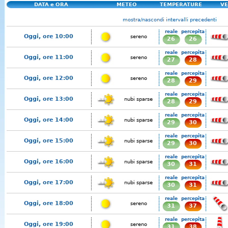
DATA e ORA
METEO
TEMPERATURE
VE
mostra/nascondi intervalli precedenti
reale
percepita
Oggi, ore 10:00
sereno
26
26
reale
percepita
Oggi, ore 11:00
sereno
27
28
reale
percepita
Oggi, ore 12:00
sereno
28
29
reale
percepita
Oggi, ore 13:00
nubi sparse
28
29
reale
percepita
Oggi, ore 14:00
nubi sparse
29
30
reale
percepita
Oggi, ore 15:00
nubi sparse
29
30
reale
percepita
Oggi, ore 16:00
nubi sparse
30
31
reale
percepita
Oggi, ore 17:00
nubi sparse
30
31
reale
percepita
Oggi, ore 18:00
sereno
31
37
reale
percepita
Oggi, ore 19:00
sereno
31
38