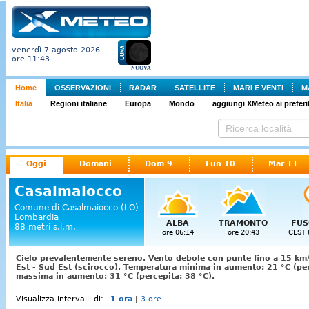
venerdì 7 agosto 2026
ore 11:43
NUOVA
Home
OSSERVAZIONI
RADAR
SATELLITE
MARI E VENTI
M
Italia
Regioni italiane
Europa
Mondo
aggiungi XMeteo ai preferit
Oggi
Domani
Dom 9
Lun 10
Mar 11
Casalmaiocco
Comune di Casalmaiocco (LO)
Lombardia
ALBA
TRAMONTO
FUS
88 metri s.l.m.
ore 06:14
ore 20:43
CEST 
Cielo prevalentemente sereno. Vento debole con punte fino a 15 km/
Est - Sud Est (scirocco). Temperatura minima in aumento: 21 °C (pe
massima in aumento: 31 °C (percepita: 38 °C).
Visualizza intervalli di:
1 ora
|
3 ore