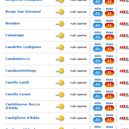
22
32
min
max
Borgo San Giovanni
nubi sparse
21
31
min
max
Brembio
nubi sparse
22
31
min
max
Camairago
nubi sparse
22
31
min
max
Casaletto Lodigiano
nubi sparse
21
31
min
max
Casalmaiocco
nubi sparse
21
31
min
max
Casalpusterlengo
nubi sparse
22
31
min
max
Caselle Landi
nubi sparse
22
31
min
max
Caselle Lurani
nubi sparse
21
31
min
max
Castelnuovo Bocca
nubi sparse
22
31
d'Adda
min
max
Castiglione d'Adda
nubi sparse
22
31
min
max