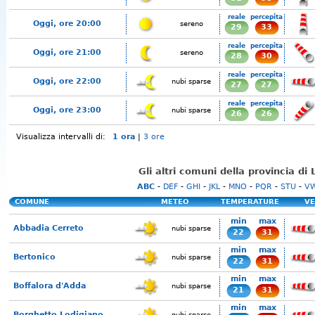
reale
percepita
Oggi, ore 20:00
sereno
29
33
reale
percepita
Oggi, ore 21:00
sereno
28
30
reale
percepita
Oggi, ore 22:00
nubi sparse
27
27
reale
percepita
Oggi, ore 23:00
nubi sparse
26
26
Visualizza intervalli di:
1 ora
|
3 ore
Gli altri comuni della provincia di 
ABC
-
DEF
-
GHI
-
JKL
-
MNO
-
PQR
-
STU
-
V
COMUNE
METEO
TEMPERATURE
VE
min
max
Abbadia Cerreto
nubi sparse
22
31
min
max
Bertonico
nubi sparse
22
31
min
max
Boffalora d'Adda
nubi sparse
21
31
min
max
Borghetto Lodigiano
nubi sparse