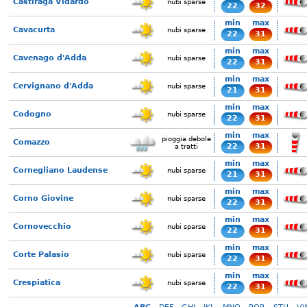
Castiraga Vidardo
nubi sparse
22
32
min
max
Cavacurta
nubi sparse
22
31
min
max
Cavenago d'Adda
nubi sparse
22
31
min
max
Cervignano d'Adda
nubi sparse
21
31
min
max
Codogno
nubi sparse
22
31
min
max
pioggia debole
Comazzo
22
31
a tratti
min
max
Cornegliano Laudense
nubi sparse
21
31
min
max
Corno Giovine
nubi sparse
22
31
min
max
Cornovecchio
nubi sparse
22
31
min
max
Corte Palasio
nubi sparse
22
31
min
max
Crespiatica
nubi sparse
22
31