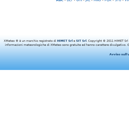
ABC
-
DEF
-
GHI
-
JKL
-
MNO
-
PQR
-
STU
-
V
XMeteo ® è un marchio registrato di
HIMET Srl
e
SIT Srl
. Copyright © 2011 HIMET Srl e 
informazioni meteorologiche di XMeteo sono gratuite ed hanno carattere divulgativo. Gl
Avviso sull'