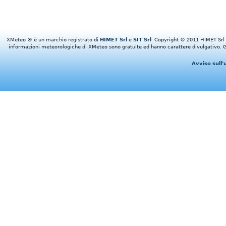
XMeteo ® è un marchio registrato di
HIMET Srl
e
SIT Srl
. Copyright © 2011 HIMET Srl e 
informazioni meteorologiche di XMeteo sono gratuite ed hanno carattere divulgativo. Gl
Avviso sull'