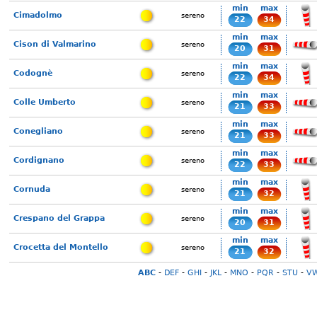
min
max
Cimadolmo
sereno
22
34
min
max
Cison di Valmarino
sereno
20
31
min
max
Codognè
sereno
22
34
min
max
Colle Umberto
sereno
21
33
min
max
Conegliano
sereno
21
33
min
max
Cordignano
sereno
22
33
min
max
Cornuda
sereno
21
32
min
max
Crespano del Grappa
sereno
20
31
min
max
Crocetta del Montello
sereno
21
32
ABC
-
DEF
-
GHI
-
JKL
-
MNO
-
PQR
-
STU
-
V