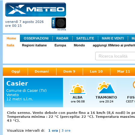
venerdì 7 agosto 2026
ore 00:15
NUOVA
Home
OSSERVAZIONI
RADAR
SATELLITE
MARI E VENTI
M
Italia
Regioni italiane
Europa
Mondo
aggiungi XMeteo ai preferit
Oggi
Domani
Dom 9
Lun 10
Mar 11
Casier
Comune di Casier (TV)
Veneto
ALBA
TRAMONTO
FUS
12 metri s.l.m.
ore 06:08
ore 20:24
CEST 
Cielo sereno. Vento debole con punte fino a 16 km/h (8,6 nodi) in p
Temperatura minima : 22 °C (percepita: 22 °C). Temperatura massima
43 °C).
Visualizza intervalli di:
1 ora
|
3 ore