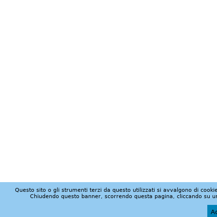
Questo sito o gli strumenti terzi da questo utilizzati si avvalgono di cookie
Chiudendo questo banner, scorrendo questa pagina, cliccando su un 
Ac