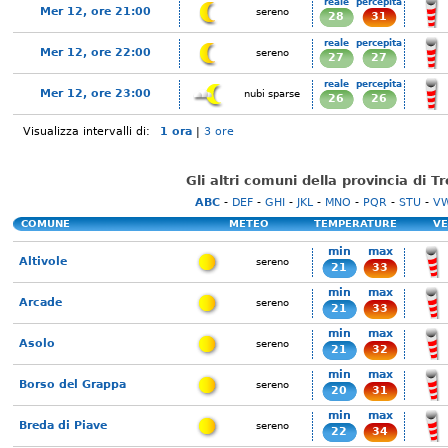
reale
percepita
Mer 12, ore 21:00
sereno
28
31
reale
percepita
Mer 12, ore 22:00
sereno
27
27
reale
percepita
Mer 12, ore 23:00
nubi sparse
26
26
Visualizza intervalli di:
1 ora
|
3 ore
Gli altri comuni della provincia di T
ABC
-
DEF
-
GHI
-
JKL
-
MNO
-
PQR
-
STU
-
V
COMUNE
METEO
TEMPERATURE
VE
min
max
Altivole
sereno
21
33
min
max
Arcade
sereno
21
33
min
max
Asolo
sereno
21
32
min
max
Borso del Grappa
sereno
20
31
min
max
Breda di Piave
sereno
22
34