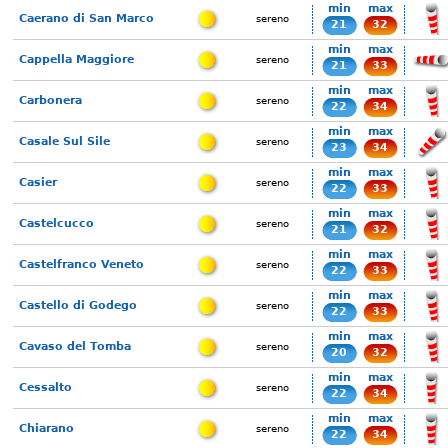
min
max
Caerano di San Marco
sereno
21
32
min
max
Cappella Maggiore
sereno
21
33
min
max
Carbonera
sereno
22
34
min
max
Casale Sul Sile
sereno
23
34
min
max
Casier
sereno
22
33
min
max
Castelcucco
sereno
21
32
min
max
Castelfranco Veneto
sereno
22
33
min
max
Castello di Godego
sereno
22
33
min
max
Cavaso del Tomba
sereno
20
32
min
max
Cessalto
sereno
22
34
min
max
Chiarano
sereno
22
34