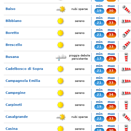
min
max
Baiso
nubi sparse
19
30
min
max
Bibbiano
sereno
21
33
min
max
Boretto
sereno
21
33
min
max
Brescello
sereno
21
33
min
max
pioggia debole
Busana
17
29
persistente
min
max
Cadelbosco di Sopra
sereno
21
33
min
max
Campagnola Emilia
sereno
21
33
min
max
Campegine
sereno
21
34
min
max
Carpineti
sereno
19
30
min
max
Casalgrande
nubi sparse
22
33
min
max
Casina
sereno
18
30