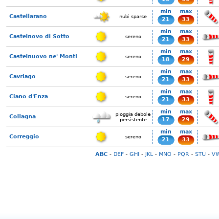
min
max
Castellarano
nubi sparse
21
33
min
max
Castelnovo di Sotto
sereno
21
33
min
max
Castelnuovo ne' Monti
sereno
18
29
min
max
Cavriago
sereno
21
33
min
max
Ciano d'Enza
sereno
21
33
min
max
pioggia debole
Collagna
17
29
persistente
min
max
Correggio
sereno
21
33
ABC
-
DEF
-
GHI
-
JKL
-
MNO
-
PQR
-
STU
-
V