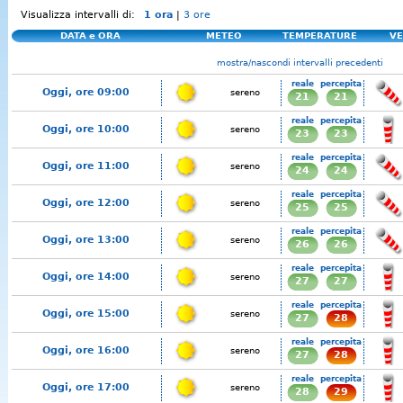
Visualizza intervalli di:
1 ora
|
3 ore
DATA e ORA
METEO
TEMPERATURE
VE
mostra/nascondi intervalli precedenti
reale
percepita
Oggi, ore 09:00
sereno
21
21
reale
percepita
Oggi, ore 10:00
sereno
23
23
reale
percepita
Oggi, ore 11:00
sereno
24
24
reale
percepita
Oggi, ore 12:00
sereno
25
25
reale
percepita
Oggi, ore 13:00
sereno
26
26
reale
percepita
Oggi, ore 14:00
sereno
27
27
reale
percepita
Oggi, ore 15:00
sereno
27
28
reale
percepita
Oggi, ore 16:00
sereno
27
28
reale
percepita
Oggi, ore 17:00
sereno
28
29