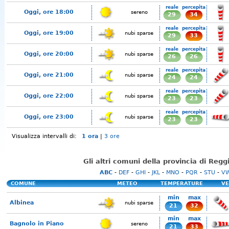
reale
percepita
Oggi, ore 18:00
sereno
29
34
reale
percepita
Oggi, ore 19:00
nubi sparse
29
33
reale
percepita
Oggi, ore 20:00
nubi sparse
26
26
reale
percepita
Oggi, ore 21:00
nubi sparse
24
24
reale
percepita
Oggi, ore 22:00
nubi sparse
23
23
reale
percepita
Oggi, ore 23:00
nubi sparse
23
23
Visualizza intervalli di:
1 ora
|
3 ore
Gli altri comuni della provincia di Regg
ABC
-
DEF
-
GHI
-
JKL
-
MNO
-
PQR
-
STU
-
V
COMUNE
METEO
TEMPERATURE
VE
min
max
Albinea
nubi sparse
21
32
min
max
Bagnolo in Piano
sereno
21
33