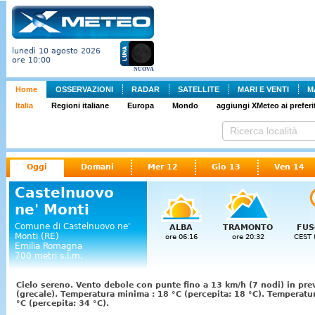
lunedì 10 agosto 2026
ore 10:00
NUOVA
Home
OSSERVAZIONI
RADAR
SATELLITE
MARI E VENTI
M
Italia
Regioni italiane
Europa
Mondo
aggiungi XMeteo ai preferit
Oggi
Domani
Mer 12
Gio 13
Ven 14
Castelnuovo
ne' Monti
Comune di Castelnuovo ne'
ALBA
TRAMONTO
FUS
Monti (RE)
ore 06:16
ore 20:32
CEST 
Emilia Romagna
700 metri s.l.m.
Cielo sereno. Vento debole con punte fino a 13 km/h (7 nodi) in pre
(grecale). Temperatura minima : 18 °C (percepita: 18 °C). Temperat
°C (percepita: 34 °C).