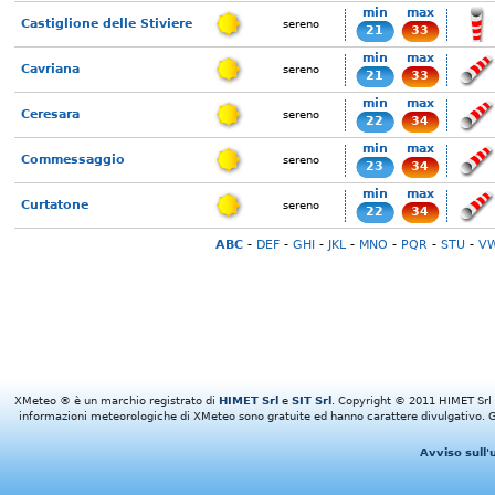
min
max
Castiglione delle Stiviere
sereno
21
33
min
max
Cavriana
sereno
21
33
min
max
Ceresara
sereno
22
34
min
max
Commessaggio
sereno
23
34
min
max
Curtatone
sereno
22
34
ABC
-
DEF
-
GHI
-
JKL
-
MNO
-
PQR
-
STU
-
V
XMeteo ® è un marchio registrato di
HIMET Srl
e
SIT Srl
. Copyright © 2011 HIMET Srl e 
informazioni meteorologiche di XMeteo sono gratuite ed hanno carattere divulgativo. Gl
Avviso sull'