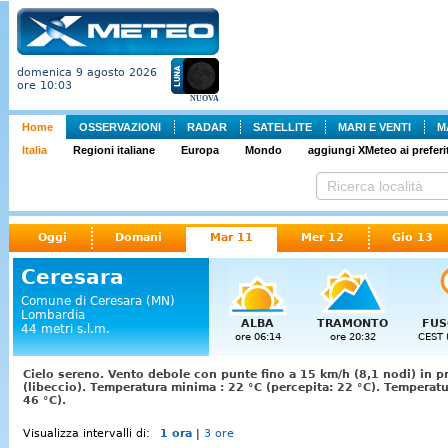
domenica 9 agosto 2026
ore 10:03
NUOVA
Home
OSSERVAZIONI
RADAR
SATELLITE
MARI E VENTI
M
Italia
Regioni italiane
Europa
Mondo
aggiungi XMeteo ai preferit
Oggi
Domani
Mar 11
Mer 12
Gio 13
Ceresara
Comune di Ceresara (MN)
Lombardia
ALBA
TRAMONTO
FUS
44 metri s.l.m.
ore 06:14
ore 20:32
CEST 
Cielo sereno. Vento debole con punte fino a 15 km/h (8,1 nodi) in p
(libeccio). Temperatura minima : 22 °C (percepita: 22 °C). Temperat
46 °C).
Visualizza intervalli di:
1 ora
|
3 ore