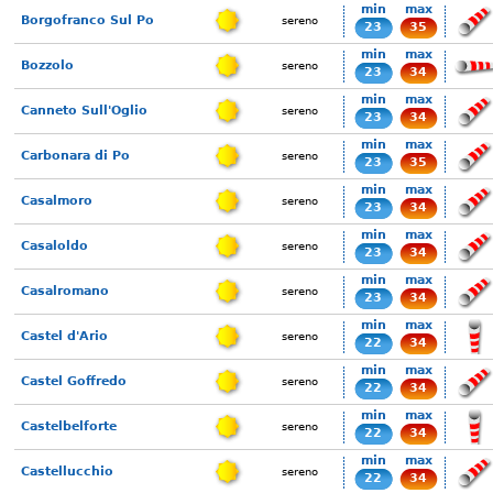
min
max
Borgofranco Sul Po
sereno
23
35
min
max
Bozzolo
sereno
23
34
min
max
Canneto Sull'Oglio
sereno
23
34
min
max
Carbonara di Po
sereno
23
35
min
max
Casalmoro
sereno
23
34
min
max
Casaloldo
sereno
23
34
min
max
Casalromano
sereno
23
34
min
max
Castel d'Ario
sereno
22
34
min
max
Castel Goffredo
sereno
22
34
min
max
Castelbelforte
sereno
22
34
min
max
Castellucchio
sereno
22
34