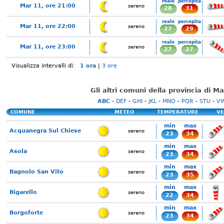
reale
percepita
Mar 11, ore 21:00
sereno
28
31
reale
percepita
Mar 11, ore 22:00
sereno
27
29
reale
percepita
Mar 11, ore 23:00
sereno
27
27
Visualizza intervalli di:
1 ora
|
3 ore
Gli altri comuni della provincia di M
ABC
-
DEF
-
GHI
-
JKL
-
MNO
-
PQR
-
STU
-
V
COMUNE
METEO
TEMPERATURE
VE
min
max
Acquanegra Sul Chiese
sereno
23
34
min
max
Asola
sereno
23
34
min
max
Bagnolo San Vito
sereno
23
35
min
max
Bigarello
sereno
22
34
min
max
Borgoforte
sereno
23
34