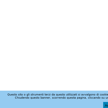
Questo sito o gli strumenti terzi da questo utilizzati si avvalgono di cookie
Chiudendo questo banner, scorrendo questa pagina, cliccando su un 
Ac