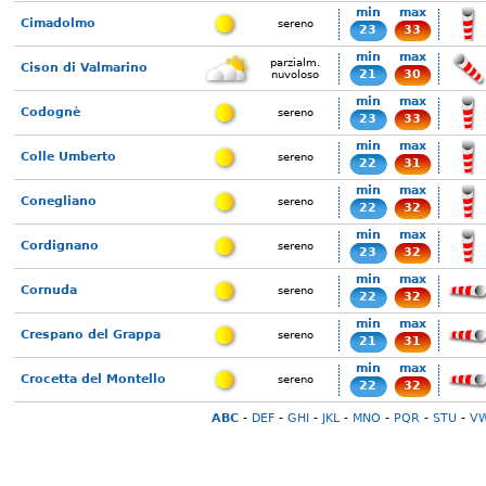
min
max
Cimadolmo
sereno
23
33
min
max
parzialm.
Cison di Valmarino
21
30
nuvoloso
min
max
Codognè
sereno
23
33
min
max
Colle Umberto
sereno
22
31
min
max
Conegliano
sereno
22
32
min
max
Cordignano
sereno
23
32
min
max
Cornuda
sereno
22
32
min
max
Crespano del Grappa
sereno
21
31
min
max
Crocetta del Montello
sereno
22
32
ABC
-
DEF
-
GHI
-
JKL
-
MNO
-
PQR
-
STU
-
V