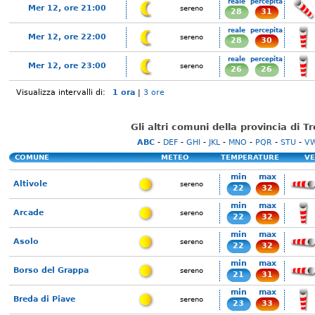
reale
percepita
Mer 12, ore 21:00
sereno
28
31
reale
percepita
Mer 12, ore 22:00
sereno
28
30
reale
percepita
Mer 12, ore 23:00
sereno
26
26
Visualizza intervalli di:
1 ora
|
3 ore
Gli altri comuni della provincia di T
ABC
-
DEF
-
GHI
-
JKL
-
MNO
-
PQR
-
STU
-
V
COMUNE
METEO
TEMPERATURE
VE
min
max
Altivole
sereno
22
32
min
max
Arcade
sereno
22
32
min
max
Asolo
sereno
22
32
min
max
Borso del Grappa
sereno
21
31
min
max
Breda di Piave
sereno
23
33