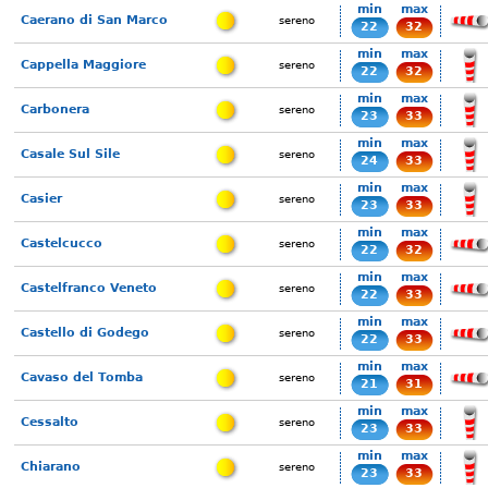
min
max
Caerano di San Marco
sereno
22
32
min
max
Cappella Maggiore
sereno
22
32
min
max
Carbonera
sereno
23
33
min
max
Casale Sul Sile
sereno
24
33
min
max
Casier
sereno
23
33
min
max
Castelcucco
sereno
22
32
min
max
Castelfranco Veneto
sereno
22
33
min
max
Castello di Godego
sereno
22
33
min
max
Cavaso del Tomba
sereno
21
31
min
max
Cessalto
sereno
23
33
min
max
Chiarano
sereno
23
33