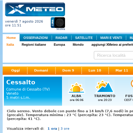
venerdì 7 agosto 2026
ore 11:51
NUOVA
Home
OSSERVAZIONI
RADAR
SATELLITE
MARI E VENTI
M
Italia
Regioni italiane
Europa
Mondo
aggiungi XMeteo ai preferit
Oggi
Domani
Dom 9
Lun 10
Mar 11
Cessalto
Comune di Cessalto (TV)
Veneto
ALBA
TRAMONTO
FUS
5 metri s.l.m.
ore 06:06
ore 20:23
CEST 
Cielo sereno. Vento debole con punte fino a 14 km/h (7,6 nodi) in p
(grecale). Temperatura minima : 23 °C (percepita: 23 °C). Temperat
(percepita: 41 °C).
Visualizza intervalli di:
1 ora
|
3 ore