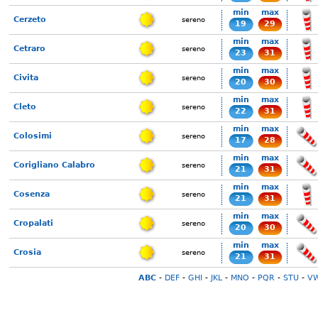
min
max
Cerzeto
sereno
19
29
min
max
Cetraro
sereno
23
31
min
max
Civita
sereno
20
30
min
max
Cleto
sereno
22
31
min
max
Colosimi
sereno
17
28
min
max
Corigliano Calabro
sereno
21
31
min
max
Cosenza
sereno
21
31
min
max
Cropalati
sereno
20
30
min
max
Crosia
sereno
21
31
ABC
-
DEF
-
GHI
-
JKL
-
MNO
-
PQR
-
STU
-
V