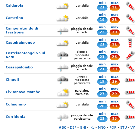
min
max
Caldarola
variabile
21
31
min
max
Camerino
variabile
19
28
min
max
Camporotondo di
pioggia debole
22
30
Fiastrone
a tratti
min
max
Castelraimondo
variabile
21
31
pioggia
min
max
Castelsantangelo Sul
moderata
21
26
Nera
persistente
min
max
pioggia debole
Cessapalombo
21
29
a tratti
pioggia
min
max
Cingoli
moderata
19
29
persistente
min
max
parzialm.
Civitanova Marche
27
29
nuvoloso
min
max
Colmurano
variabile
20
30
min
max
pioggia debole
Corridonia
21
33
persistente
ABC
-
DEF
-
GHI
-
JKL
-
MNO
-
PQR
-
STU
-
V