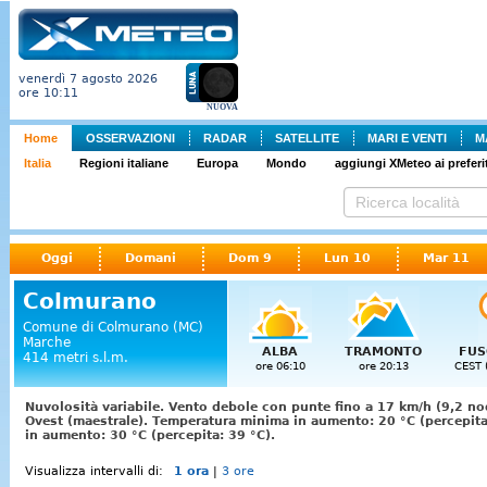
venerdì 7 agosto 2026
ore 10:11
NUOVA
Home
OSSERVAZIONI
RADAR
SATELLITE
MARI E VENTI
M
Italia
Regioni italiane
Europa
Mondo
aggiungi XMeteo ai preferit
Oggi
Domani
Dom 9
Lun 10
Mar 11
Colmurano
Comune di Colmurano (MC)
Marche
ALBA
TRAMONTO
FUS
414 metri s.l.m.
ore 06:10
ore 20:13
CEST 
Nuvolosità variabile. Vento debole con punte fino a 17 km/h (9,2 no
Ovest (maestrale). Temperatura minima in aumento: 20 °C (percepit
in aumento: 30 °C (percepita: 39 °C).
Visualizza intervalli di:
1 ora
|
3 ore