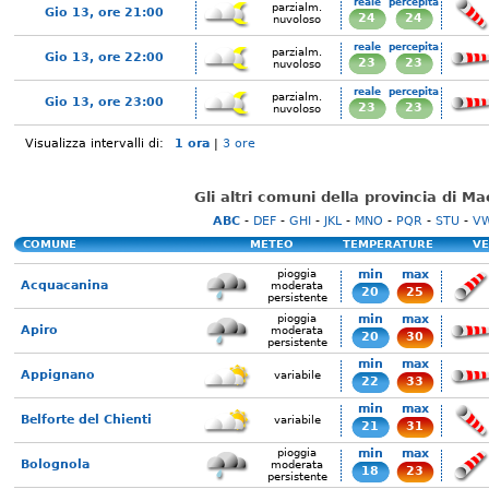
reale
percepita
parzialm.
Gio 13, ore 21:00
24
24
nuvoloso
reale
percepita
parzialm.
Gio 13, ore 22:00
23
23
nuvoloso
reale
percepita
parzialm.
Gio 13, ore 23:00
23
23
nuvoloso
Visualizza intervalli di:
1 ora
|
3 ore
Gli altri comuni della provincia di M
ABC
-
DEF
-
GHI
-
JKL
-
MNO
-
PQR
-
STU
-
V
COMUNE
METEO
TEMPERATURE
VE
pioggia
min
max
Acquacanina
moderata
20
25
persistente
pioggia
min
max
Apiro
moderata
20
30
persistente
min
max
Appignano
variabile
22
33
min
max
Belforte del Chienti
variabile
21
31
pioggia
min
max
Bolognola
moderata
18
23
persistente