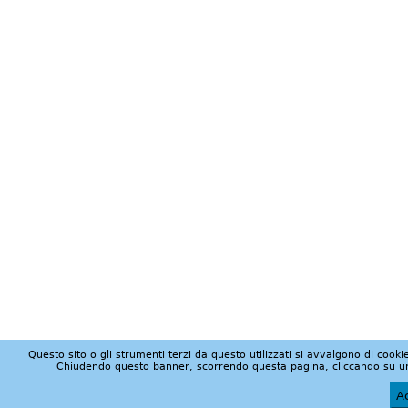
Questo sito o gli strumenti terzi da questo utilizzati si avvalgono di cookie
Chiudendo questo banner, scorrendo questa pagina, cliccando su un 
Ac